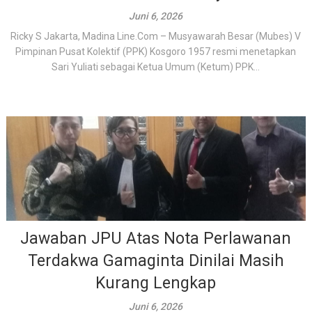
Juni 6, 2026
Ricky S Jakarta, Madina Line.Com – Musyawarah Besar (Mubes) V
Pimpinan Pusat Kolektif (PPK) Kosgoro 1957 resmi menetapkan
Sari Yuliati sebagai Ketua Umum (Ketum) PPK...
Jawaban JPU Atas Nota Perlawanan
Terdakwa Gamaginta Dinilai Masih
Kurang Lengkap
Juni 6, 2026