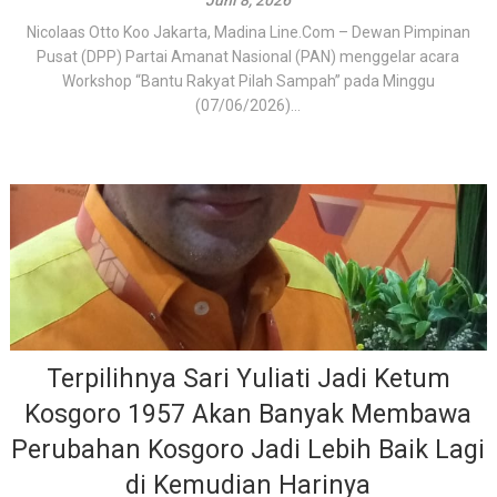
Juni 8, 2026
Nicolaas Otto Koo Jakarta, Madina Line.Com – Dewan Pimpinan
Pusat (DPP) Partai Amanat Nasional (PAN) menggelar acara
Workshop “Bantu Rakyat Pilah Sampah” pada Minggu
(07/06/2026)...
Terpilihnya Sari Yuliati Jadi Ketum
Kosgoro 1957 Akan Banyak Membawa
Perubahan Kosgoro Jadi Lebih Baik Lagi
di Kemudian Harinya