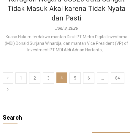
Tidak Masuk Akal karena Tidak Nyata
dan Pasti
Juni 3, 2026
Kuasa Hukum terdakwa mantan Dirut PT Metra Digital Investama
(MDI) Donald Surjana Wihardja, dan mantan Vice President (VP) of
Investment PT MDI Aldi Adrian Hartanto,...
Paginasi
4
1
2
3
5
6
…
84
pos
Search