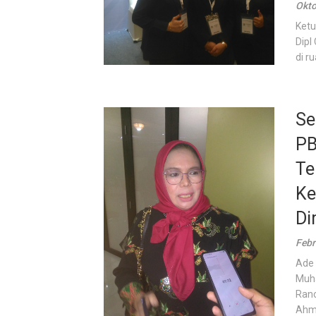
Okto
Ketu
Dipl
di ru
Se
PB
Te
Ke
Di
Febr
Ade 
Muha
Ranc
Ahma