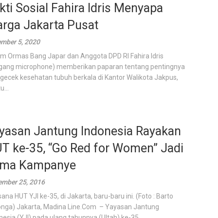
kti Sosial Fahira Idris Menyapa
rga Jakarta Pusat
mber 5, 2020
m Ormas Bang Japar dan Anggota DPD RI Fahira Idris
ang microphone) memberikan paparan tentang pentingnya
ecek kesehatan tubuh berkala di Kantor Walikota Jakpus,
...
yasan Jantung Indonesia Rayakan
T ke-35, “Go Red for Women” Jadi
ma Kampanye
mber 25, 2016
ana HUT YJI ke-35, di Jakarta, baru-baru ini. (Foto : Barto
tonga) Jakarta, Madina Line.Com – Yayasan Jantung
nesia (YJI) pada ulang tahunnya (Ultah) ke-35...