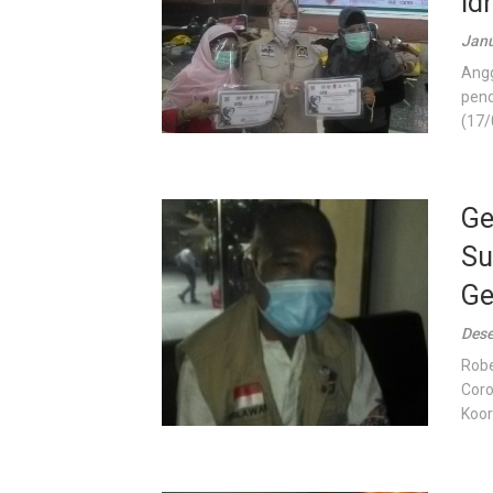
Id
Janu
Angg
pend
(17/
Ge
Su
Ge
Dese
Robe
Coro
Koor