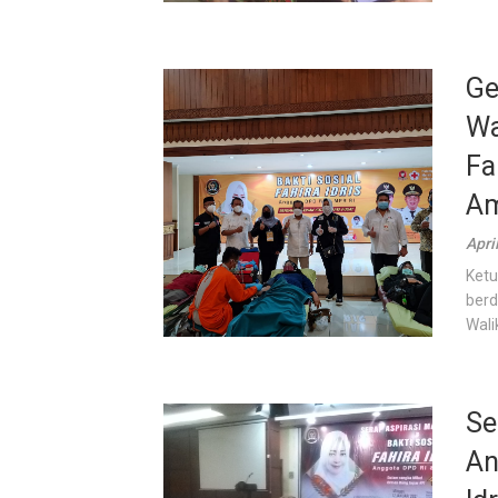
Ge
Wa
Fa
Am
Apri
Ketu
berd
Wali
Se
An