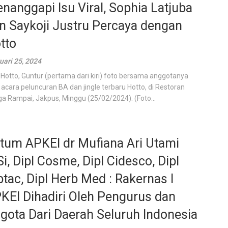
nanggapi Isu Viral, Sophia Latjuba
n Saykoji Justru Percaya dengan
tto
uari 25, 2024
Hotto, Guntur (pertama dari kiri) foto bersama anggotanya
 acara peluncuran BA dan jingle terbaru Hotto, di Restoran
a Rampai, Jakpus, Minggu (25/02/2024). (Foto...
tum APKEI dr Mufiana Ari Utami
i, Dipl Cosme, Dipl Cidesco, Dipl
btac, Dipl Herb Med : Rakernas I
KEI Dihadiri Oleh Pengurus dan
gota Dari Daerah Seluruh Indonesia