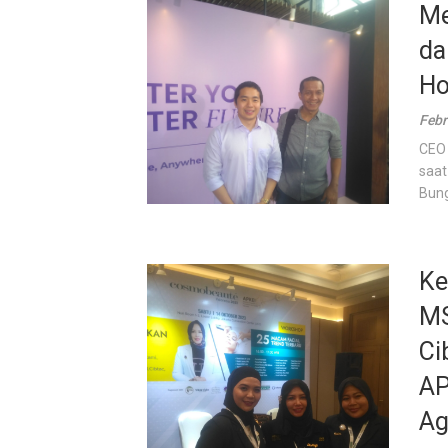
Me
da
Ho
Febr
CEO 
saat
Bung
Ke
MS
Ci
AP
Ag