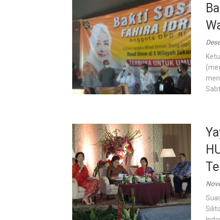
Ba
Wa
Dese
Ketu
(meg
meng
Sabtu
Ya
HU
Te
Nove
Suas
Sili
Indo