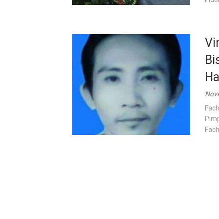
Vi
Bi
Ha
Nove
Fach
Pimp
Fach