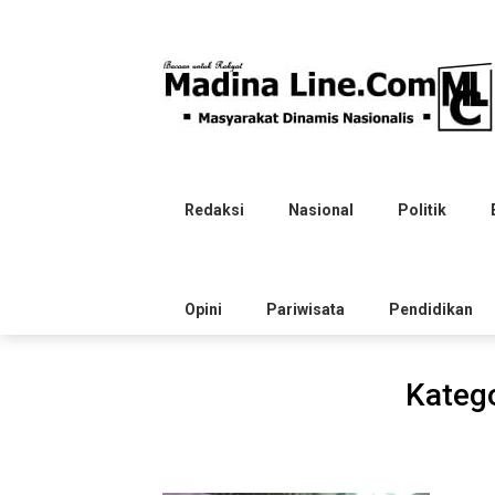
Skip
to
content
Redaksi
Nasional
Politik
Opini
Pariwisata
Pendidikan
Katego