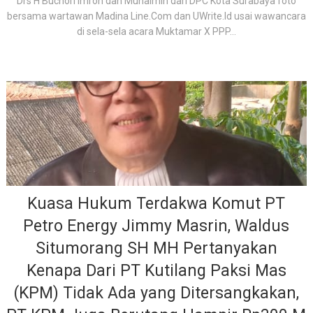
Drs H Buchori Imron dan Muhaimin dari DPC Kota Surabaya foto
bersama wartawan Madina Line.Com dan UWrite.Id usai wawancara
di sela-sela acara Muktamar X PPP...
Kuasa Hukum Terdakwa Komut PT
Petro Energy Jimmy Masrin, Waldus
Situmorang SH MH Pertanyakan
Kenapa Dari PT Kutilang Paksi Mas
(KPM) Tidak Ada yang Ditersangkakan,