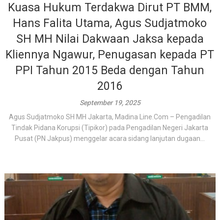
Kuasa Hukum Terdakwa Dirut PT BMM,
Hans Falita Utama, Agus Sudjatmoko
SH MH Nilai Dakwaan Jaksa kepada
Kliennya Ngawur, Penugasan kepada PT
PPI Tahun 2015 Beda dengan Tahun
2016
September 19, 2025
Agus Sudjatmoko SH MH Jakarta, Madina Line.Com – Pengadilan
Tindak Pidana Korupsi (Tipikor) pada Pengadilan Negeri Jakarta
Pusat (PN Jakpus) menggelar acara sidang lanjutan dugaan...