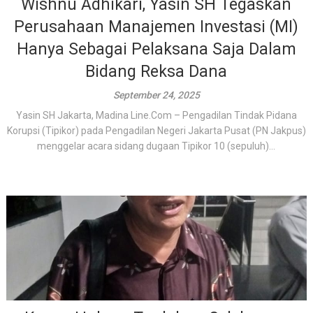
Wishnu Adhikari, Yasin SH Tegaskan
Perusahaan Manajemen Investasi (MI)
Hanya Sebagai Pelaksana Saja Dalam
Bidang Reksa Dana
September 24, 2025
Yasin SH Jakarta, Madina Line.Com – Pengadilan Tindak Pidana
Korupsi (Tipikor) pada Pengadilan Negeri Jakarta Pusat (PN Jakpus)
menggelar acara sidang dugaan Tipikor 10 (sepuluh)...