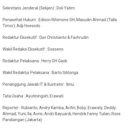
Sekretaris Jenderal (Sekjen) : Doli Yatim
Penasehat Hukum : Edison Rihimone SH; Masudin Ahmad (Talla
Timor); Adji Hoesodo
Redaktur Eksekutif : Dwi Christianto & Fachrudin
Wakil Redaksi Eksekutif : Soeseno
Redaktur Pelaksana : Herry DH Gaok
Wakil Redaktur Pelaksana : Barto Silitonga
Penanggung Jawab IT & Ilustrator : Ibnu
Tata Usaha : Ayutiningsih; Erawati
Reporter : Rubianto; Andry Kamba; Arifin; Boby; Erawaty; Deddy;
Ahmad; Yuni; Ila; Avrie; Andri Bayuardi; Hendrik Fanny Tuilan; Rose
Pandiangan (Jakarta)