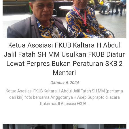
Ketua Asosiasi FKUB Kaltara H Abdul
Jalil Fatah SH MM Usulkan FKUB Diatur
Lewat Perpres Bukan Peraturan SKB 2
Menteri
Oktober 6, 2024
Ketua Asosiasi FKUB Kaltara H Abdul Jalil Fatah SH MM (pertama
dari kiri) foto bersama Anggotanya H Asep Suprapto di acara
Rakernas II Asosiasi FKUB...