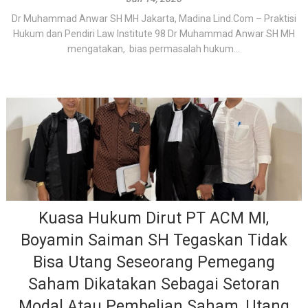
Dr Muhammad Anwar SH MH Jakarta, Madina Lind.Com – Praktisi
Hukum dan Pendiri Law Institute 98 Dr Muhammad Anwar SH MH
mengatakan, bias permasalah hukum...
Kuasa Hukum Dirut PT ACM MI,
Boyamin Saiman SH Tegaskan Tidak
Bisa Utang Seseorang Pemegang
Saham Dikatakan Sebagai Setoran
Modal Atau Pembelian Saham, Utang