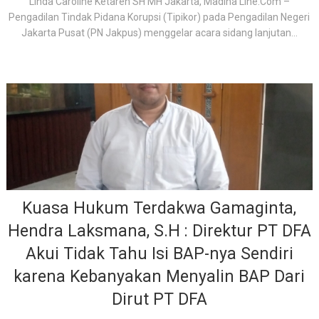
Linda Caroline Ketaren SH MH Jakarta, Madina Line.Com –
Pengadilan Tindak Pidana Korupsi (Tipikor) pada Pengadilan Negeri
Jakarta Pusat (PN Jakpus) menggelar acara sidang lanjutan...
Kuasa Hukum Terdakwa Gamaginta,
Hendra Laksmana, S.H : Direktur PT DFA
Akui Tidak Tahu Isi BAP-nya Sendiri
karena Kebanyakan Menyalin BAP Dari
Dirut PT DFA