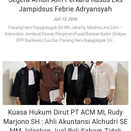
Jampidsus Febrie Adryansyah
Juli 13, 2026
Pasang Haro Rajagukuguk SH MH Jakarta, Madina Line.Com –
Sekretaris Jenderal Dewan Pimpinan Pusat Barisan Kader (Sekjen
DPP Barikade) Gus Dur, Pasang Haro Rajagukguk SH...
Kuasa Hukum Dirut PT ACM MI, Rudy
Marjono SH : Ahli Akuntansi Alchudri SE