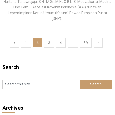
Hartono Tanuwidjaja, S.H., M.Si., M.H., C.B.L., C.Med Jakarta, Madina
Line.Com – Asosiasi Advokat Indonesia (AAI) di bawah
kepemimpinan Ketua Umum (Ketum) Dewan Pimpinan Pusat
(DPP)...
Paginasi
2
1
3
4
…
59
pos
Search
Archives