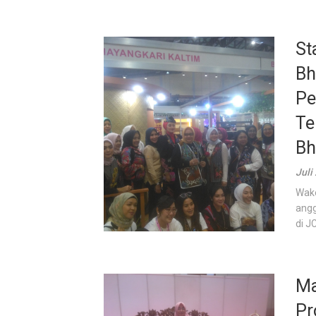
St
Bh
Pe
Te
Bh
Juli
Wake
angg
di J
Ma
Pr