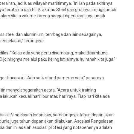
airan, jadi luas wilayah mariitimnya. “Ini lah pada akhirnya
nya terutama dari PT Krakatau Steel dan grupnya ini juga untuk
 dalam skala volume karena sangat diperlukan juga untuk
nless steel dan aluminium, tembaga dan lain sebagainya,
pengelasan,” terangnya.
a dilas. “Kalau ada yang perlu disambung, maka disambung.
ijoiningnya melalui paku keling istilahnya. Itu ranah kita juga,”
a di acara ini. Ada satu stand pameran saja,” paparnya.
utin menyelenggarakan acara. “Acara untuk training
ita lakukan kecuali hari libur atau hari raya. Tiap hari kita ada
siasi Pengelasan Indonesia, sambungnya, tahun depan akan
 dunia juga tahun depan akan dilakukan. Asosiasi Pengelasan
sia dan ini adalah asosiasi profesi yang notabenenya adalah