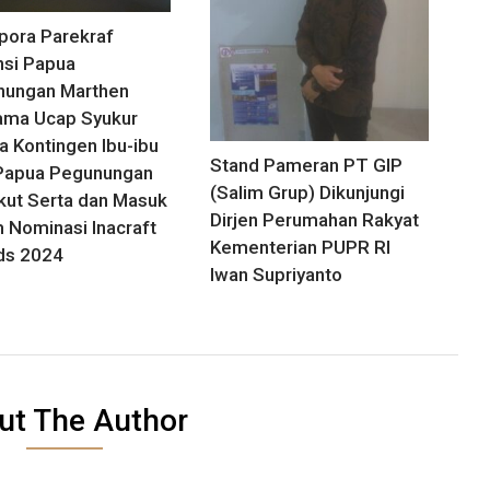
pora Parekraf
nsi Papua
nungan Marthen
ama Ucap Syukur
a Kontingen Ibu-ibu
Stand Pameran PT GIP
Papua Pegunungan
(Salim Grup) Dikunjungi
Ikut Serta dan Masuk
Dirjen Perumahan Rakyat
 Nominasi Inacraft
Kementerian PUPR RI
ds 2024
Iwan Supriyanto
ut The Author