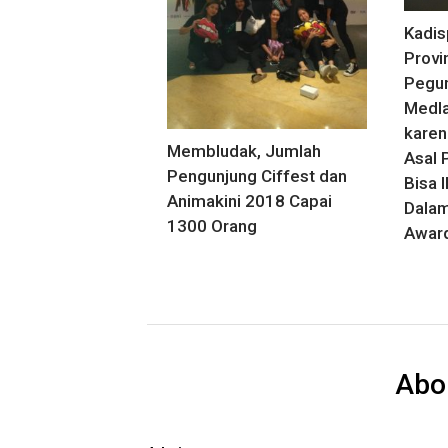
Kadis
Provi
Pegu
Medl
karen
Membludak, Jumlah
Asal 
Pengunjung Ciffest dan
Bisa 
Animakini 2018 Capai
Dalam
1300 Orang
Awar
Abo