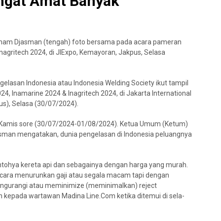
ngat Amat Banyak
rmam Djasman (tengah) foto bersama pada acara pameran
nagritech 2024, di JIExpo, Kemayoran, Jakpus, Selasa
elasan Indonesia atau Indonesia Welding Society ikut tampil
, Inamarine 2024 & Inagritech 2024, di Jakarta International
us), Selasa (30/07/2024).
ga Kamis sore (30/07/2024-01/08/2024). Ketua Umum (Ketum)
asman mengatakan, dunia pengelasan di Indonesia peluangnya
ntohya kereta api dan sebagainya dengan harga yang murah.
 cara menurunkan gaji atau segala macam tapi dengan
ngurangi atau meminimize (meminimalkan) reject
an kepada wartawan Madina Line.Com ketika ditemui di sela-