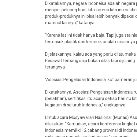
Dikatakannya, negara Indoneisa adalah negara per
menjadi peluang buat kita karena kita ini mesti
produk-produknya ini bisa lebih banyak dipakai
material lainnya,” katanya.
“Karena las ini tidak hanya baja. Tapi juga stai
termasuk plastik dan keramik adalah ranahnya 
Dijelaskannya, kalau ada yang perlu dilas, mak
Pesawat terbang saja bukan dilas tapi dijoining. D
terangnya.
“Asosiasi Pengelasan Indonesia ikut pameran jug
Dikatakannya, Asosiasi Pengelasan Indonesia r
(pelatihan), sertifikasi itu acara setiap hari itu k
kegiatan di seluruh Indonesia,” ungkapnya.
Untuk acara Musyawarah Nasional (Munas) Aso
dilakukan. “Kemudian, acara konferensi tingkat
Indonesia memiliki 12 cabang provinsi di Indone
milik insan pengelasan Indonesia,” paparnya.