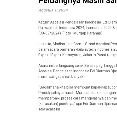
Peluangnya Masih Sa
Agustus 1, 2024
Ketum Asosiasi Pengelasan Indonesia Edi Dia
Railwaytech Indonesia 2024, Inamarine 2024 & I
(30/07/2024). (Foto : Murgap Harahap)
Jakarta, Madina Line.Com – Stand Asosiasi Peng
dalam acara pameran Railwaytech Indonesia 2024
Expo (JIExpo), Kemayoran, Jakarta Pusat (Jakp
Acara ini berlangsung sejak Selasa pagi hing
Asosiasi Pengelasan Indonesia Edi Diarman Dj
masih sangat amat banyak.
“Bagaimana kita bisa membuat kapal-kapal, co
Produk jadinya murah. Murah itu bukan dengan
memperbaiki proses cara mengelasnya dan me
(kerusakan) pointnya,” ujar Edi Diarman Djasm
sela acara ini.