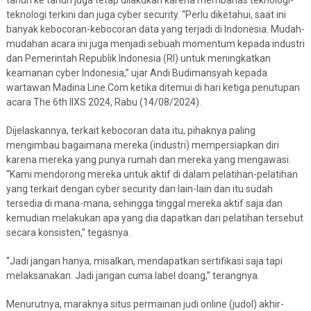
tahun ke tahun juga tetap dilakukan karena membahas teknologi-
teknologi terkini dan juga cyber security. “Perlu diketahui, saat ini
banyak kebocoran-kebocoran data yang terjadi di Indonesia. Mudah-
mudahan acara ini juga menjadi sebuah momentum kepada industri
dan Pemerintah Republik Indonesia (RI) untuk meningkatkan
keamanan cyber Indonesia,” ujar Andi Budimansyah kepada
wartawan Madina Line.Com ketika ditemui di hari ketiga penutupan
acara The 6th IIXS 2024, Rabu (14/08/2024).
Dijelaskannya, terkait kebocoran data itu, pihaknya paling
mengimbau bagaimana mereka (industri) mempersiapkan diri
karena mereka yang punya rumah dan mereka yang mengawasi.
“Kami mendorong mereka untuk aktif di dalam pelatihan-pelatihan
yang terkait dengan cyber security dan lain-lain dan itu sudah
tersedia di mana-mana, sehingga tinggal mereka aktif saja dan
kemudian melakukan apa yang dia dapatkan dari pelatihan tersebut
secara konsisten,” tegasnya.
“Jadi jangan hanya, misalkan, mendapatkan sertifikasi saja tapi
melaksanakan. Jadi jangan cuma label doang,” terangnya.
Menurutnya, maraknya situs permainan judi online (judol) akhir-