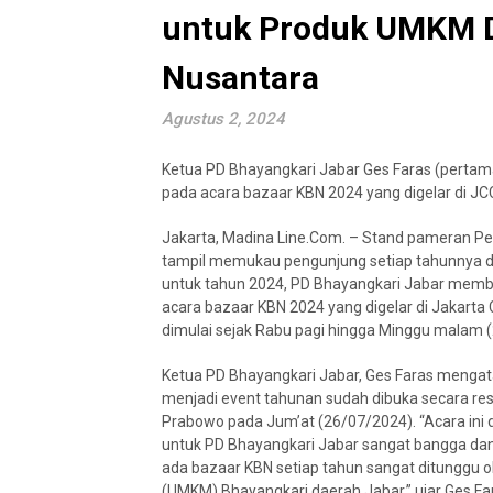
untuk Produk UMKM 
Nusantara
Agustus 2, 2024
Ketua PD Bhayangkari Jabar Ges Faras (pertam
pada acara bazaar KBN 2024 yang digelar di JCC
Jakarta, Madina Line.Com. – Stand pameran Pe
tampil memukau pengunjung setiap tahunnya d
untuk tahun 2024, PD Bhayangkari Jabar memb
acara bazaar KBN 2024 yang digelar di Jakarta C
dimulai sejak Rabu pagi hingga Minggu malam 
Ketua PD Bhayangkari Jabar, Ges Faras mengata
menjadi event tahunan sudah dibuka secara res
Prabowo pada Jum’at (26/07/2024). “Acara ini di
untuk PD Bhayangkari Jabar sangat bangga dan
ada bazaar KBN setiap tahun sangat ditunggu o
(UMKM) Bhayangkari daerah Jabar,” ujar Ges Fa