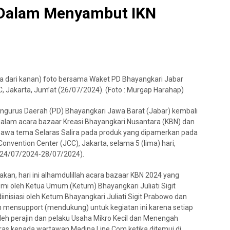
Dalam Menyambut IKN
a dari kanan) foto bersama Waket PD Bhayangkari Jabar
, Jakarta, Jum’at (26/07/2024). (Foto : Murgap Harahap)
ngurus Daerah (PD) Bhayangkari Jawa Barat (Jabar) kembali
alam acara bazaar Kreasi Bhayangkari Nusantara (KBN) dan
awa tema Selaras Salira pada produk yang dipamerkan pada
onvention Center (JCC), Jakarta, selama 5 (lima) hari,
(24/07/2024-28/07/2024).
kan, hari ini alhamdulillah acara bazaar KBN 2024 yang
mi oleh Ketua Umum (Ketum) Bhayangkari Juliati Sigit
inisiasi oleh Ketum Bhayangkari Juliati Sigit Prabowo dan
 mensupport (mendukung) untuk kegiatan ini karena setiap
leh perajin dan pelaku Usaha Mikro Kecil dan Menengah
ras kepada wartawan Madina Line.Com ketika ditemui di