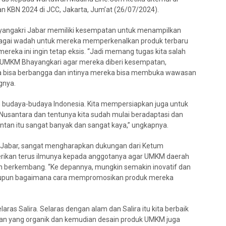
n KBN 2024 di JCC, Jakarta, Jum’at (26/07/2024).
ayangakri Jabar memiliki kesempatan untuk menampilkan
bagai wadah untuk mereka memperkenalkan produk terbaru
reka ini ingin tetap eksis. “Jadi memang tugas kita salah
 UMKM Bhayangkari agar mereka diberi kesempatan,
ka bisa berbangga dan intinya mereka bisa membuka wawasan
gnya.
 budaya-budaya Indonesia. Kita mempersiapkan juga untuk
 Nusantara dan tentunya kita sudah mulai beradaptasi dan
an itu sangat banyak dan sangat kaya,” ungkapnya.
 Jabar, sangat mengharapkan dukungan dari Ketum
erikan terus ilmunya kepada anggotanya agar UMKM daerah
n berkembang. “Ke depannya, mungkin semakin inovatif dan
 maupun bagaimana cara mempromosikan produk mereka
laras Salira. Selaras dengan alam dan Salira itu kita berbaik
n yang organik dan kemudian desain produk UMKM juga