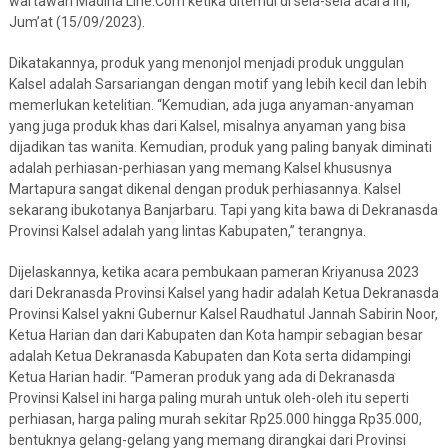
wartawan Madina Line.Com ketika ditemui di sela-sela acara ini,
Jum’at (15/09/2023).
Dikatakannya, produk yang menonjol menjadi produk unggulan
Kalsel adalah Sarsariangan dengan motif yang lebih kecil dan lebih
memerlukan ketelitian. “Kemudian, ada juga anyaman-anyaman
yang juga produk khas dari Kalsel, misalnya anyaman yang bisa
dijadikan tas wanita. Kemudian, produk yang paling banyak diminati
adalah perhiasan-perhiasan yang memang Kalsel khususnya
Martapura sangat dikenal dengan produk perhiasannya. Kalsel
sekarang ibukotanya Banjarbaru. Tapi yang kita bawa di Dekranasda
Provinsi Kalsel adalah yang lintas Kabupaten,” terangnya.
Dijelaskannya, ketika acara pembukaan pameran Kriyanusa 2023
dari Dekranasda Provinsi Kalsel yang hadir adalah Ketua Dekranasda
Provinsi Kalsel yakni Gubernur Kalsel Raudhatul Jannah Sabirin Noor,
Ketua Harian dan dari Kabupaten dan Kota hampir sebagian besar
adalah Ketua Dekranasda Kabupaten dan Kota serta didampingi
Ketua Harian hadir. “Pameran produk yang ada di Dekranasda
Provinsi Kalsel ini harga paling murah untuk oleh-oleh itu seperti
perhiasan, harga paling murah sekitar Rp25.000 hingga Rp35.000,
bentuknya gelang-gelang yang memang dirangkai dari Provinsi