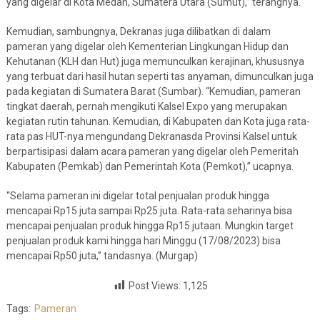
yang digelar di Kota Medan, Sumatera Utara (Sumut),” terangnya.
Kemudian, sambungnya, Dekranas juga dilibatkan di dalam
pameran yang digelar oleh Kementerian Lingkungan Hidup dan
Kehutanan (KLH dan Hut) juga memunculkan kerajinan, khususnya
yang terbuat dari hasil hutan seperti tas anyaman, dimunculkan juga
pada kegiatan di Sumatera Barat (Sumbar). “Kemudian, pameran
tingkat daerah, pernah mengikuti Kalsel Expo yang merupakan
kegiatan rutin tahunan. Kemudian, di Kabupaten dan Kota juga rata-
rata pas HUT-nya mengundang Dekranasda Provinsi Kalsel untuk
berpartisipasi dalam acara pameran yang digelar oleh Pemeritah
Kabupaten (Pemkab) dan Pemerintah Kota (Pemkot),” ucapnya.
“Selama pameran ini digelar total penjualan produk hingga
mencapai Rp15 juta sampai Rp25 juta. Rata-rata seharinya bisa
mencapai penjualan produk hingga Rp15 jutaan. Mungkin target
penjualan produk kami hingga hari Minggu (17/08/2023) bisa
mencapai Rp50 juta,” tandasnya. (Murgap)
Post Views:
1,125
Tags:
Pameran