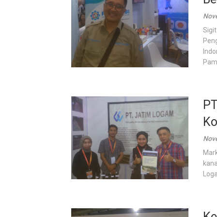
Nove
Sigi
Peng
Indo
Pamu
PT
Ko
Nove
Mark
kana
Loga
Ke