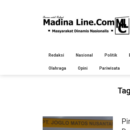
Skip
to
content
Redaksi
Nasional
Politik
Olahraga
Opini
Pariwisata
Ta
Pi