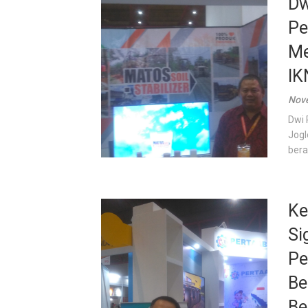
Dw
Pe
Me
IK
Nove
Dwi 
Jogl
bera
Ke
Si
Pe
Be
Be