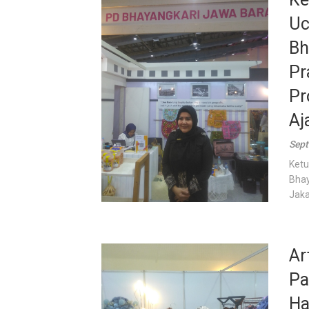
Uc
Bh
Pr
Pr
Aj
Sept
Ketu
Bhay
Jaka
Ar
Pa
Ha