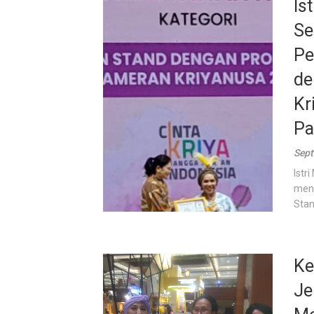
Is
Se
Pe
de
Kr
Pa
Sept
Istr
meny
Stan
Ke
Je