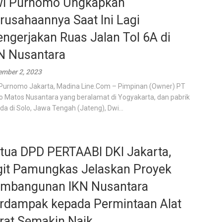
i Purnomo Ungkapkan
rusahaannya Saat Ini Lagi
ngerjakan Ruas Jalan Tol 6A di
N Nusantara
mber 2, 2023
Purnomo Jakarta, Madina Line.Com – Pimpinan (Owner) PT
o Matos Nusantara yang beralamat di Yogyakarta, dan pabrik
da di Solo, Jawa Tengah (Jateng), Dwi...
tua DPD PERTAABI DKI Jakarta,
git Pamungkas Jelaskan Proyek
mbangunan IKN Nusantara
rdampak kepada Permintaan Alat
rat Semakin Naik