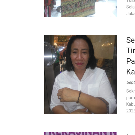
Yuli
Sela
Jakar
Se
Ti
Pa
Ka
Sept
Sekr
pame
Kabu
2023,