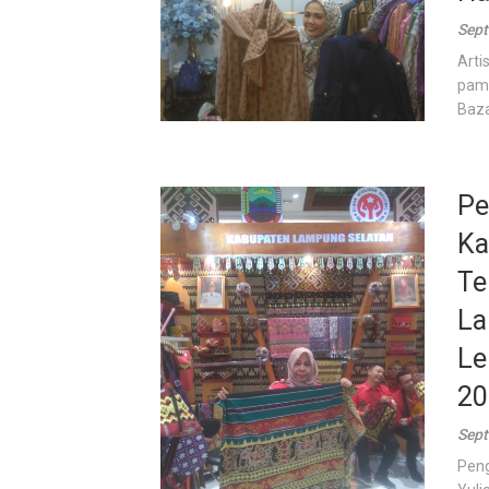
Sept
Arti
pame
Baza
Pe
Ka
Te
La
Le
20
Sept
Peng