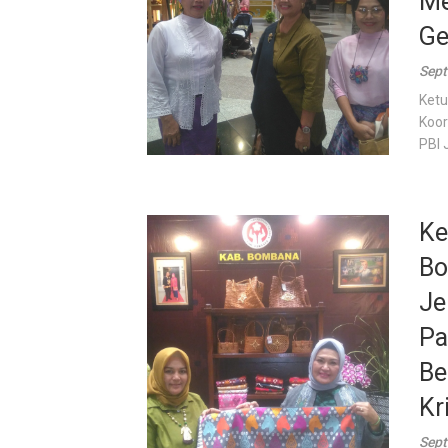
Me
Ge
Sept
Ketu
Koor
PBI 
Ke
Bo
Je
Pa
Be
Kr
Sept