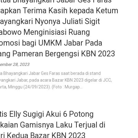
apkan Terima Kasih kepada Ketum
ayangkari Nyonya Juliati Sigit
abowo Menginisiasi Ruang
omosi bagi UMKM Jabar Pada
ang Pameran Bergengsi KBN 2023
ember 28, 2023
a Bhayangkari Jabar Ges Faras saat berada di stand
angkari Jabar, pada acara Bazar KBN 2023 digelar di JCC,
rta, Minggu (24/09/2023). (Foto : Murgap...
tis Elly Sugigi Akui 6 Potong
kaian Gamisnya Laku Terjual di
ri Kedua Bazar KBN 2023