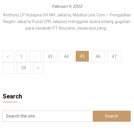
Februari 9, 2022
Anthony LP Hutapea SH MH Jakarta, Madina Line.Com – Pengadilan
Negeri Jakarta Pusat (PN Jakpus) menggelar acara sidang gugatan
para nasabah PT Asuransi Jiwasraya yang...
Paginasi
45
1
…
43
44
46
47
pos
…
59
Search