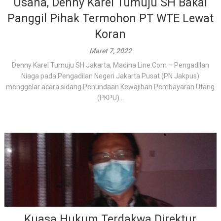
Usaha, Denny Karel Tumuju SH Bakal
Panggil Pihak Termohon PT WTE Lewat
Koran
Maret 7, 2022
Denny Karel Tumuju SH Jakarta, Madina Line.Com – Pengadilan
Niaga pada Pengadilan Negeri Jakarta Pusat (PN Jakpus)
menggelar acara sidang Penundaan Kewajiban Pembayaran Utang
(PKPU)...
Kuasa Hukum Terdakwa Direktur