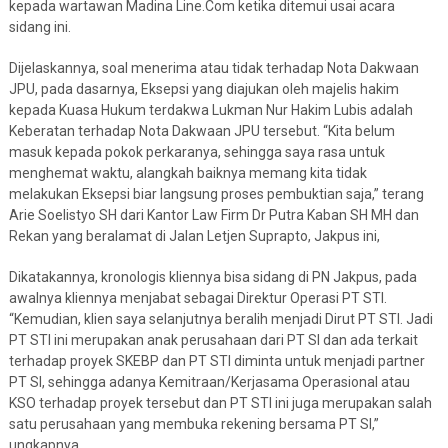
kepada wartawan Madina Line.Com ketika ditemui usai acara
sidang ini.
Dijelaskannya, soal menerima atau tidak terhadap Nota Dakwaan
JPU, pada dasarnya, Eksepsi yang diajukan oleh majelis hakim
kepada Kuasa Hukum terdakwa Lukman Nur Hakim Lubis adalah
Keberatan terhadap Nota Dakwaan JPU tersebut. “Kita belum
masuk kepada pokok perkaranya, sehingga saya rasa untuk
menghemat waktu, alangkah baiknya memang kita tidak
melakukan Eksepsi biar langsung proses pembuktian saja,” terang
Arie Soelistyo SH dari Kantor Law Firm Dr Putra Kaban SH MH dan
Rekan yang beralamat di Jalan Letjen Suprapto, Jakpus ini,
Dikatakannya, kronologis kliennya bisa sidang di PN Jakpus, pada
awalnya kliennya menjabat sebagai Direktur Operasi PT STI.
“Kemudian, klien saya selanjutnya beralih menjadi Dirut PT STI. Jadi
PT STI ini merupakan anak perusahaan dari PT SI dan ada terkait
terhadap proyek SKEBP dan PT STI diminta untuk menjadi partner
PT SI, sehingga adanya Kemitraan/Kerjasama Operasional atau
KSO terhadap proyek tersebut dan PT STI ini juga merupakan salah
satu perusahaan yang membuka rekening bersama PT SI,”
ungkapnya.