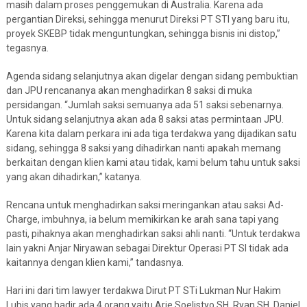
masih dalam proses penggemukan di Australia. Karena ada
pergantian Direksi, sehingga menurut Direksi PT STI yang baru itu,
proyek SKEBP tidak menguntungkan, sehingga bisnis ini distop,”
tegasnya.
Agenda sidang selanjutnya akan digelar dengan sidang pembuktian
dan JPU rencananya akan menghadirkan 8 saksi di muka
persidangan. “Jumlah saksi semuanya ada 51 saksi sebenarnya.
Untuk sidang selanjutnya akan ada 8 saksi atas permintaan JPU.
Karena kita dalam perkara ini ada tiga terdakwa yang dijadikan satu
sidang, sehingga 8 saksi yang dihadirkan nanti apakah memang
berkaitan dengan klien kami atau tidak, kami belum tahu untuk saksi
yang akan dihadirkan,” katanya.
Rencana untuk menghadirkan saksi meringankan atau saksi Ad-
Charge, imbuhnya, ia belum memikirkan ke arah sana tapi yang
pasti, pihaknya akan menghadirkan saksi ahli nanti. “Untuk terdakwa
lain yakni Anjar Niryawan sebagai Direktur Operasi PT SI tidak ada
kaitannya dengan klien kami,” tandasnya.
Hari ini dari tim lawyer terdakwa Dirut PT STi Lukman Nur Hakim
Lubis yang hadir ada 4 orang yaitu Arie Soelistyo SH, Ryan SH, Daniel