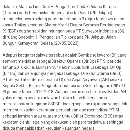
Jakarta, Madina Line.Com – Pengadilan Tindak Pidana Korupsi
(Tipikor) pada Pengadilan Negeri Jakarta Pusat (PN Jakpus)
menggelar acara sidang perdana terhadap 3 (tiga) terdakwa dalam
kasus Tipikor kegiatan Skema Kredit Ekspor Berbasis Perdagangan
(SKEBP) daging sapi dan rajungan pada PT Surveyor Indonesia (SI)
di ruang Soebekti 1, Pengadilan Tipikor pada PN Jakpus, Jalan
Bungur, Kemayoran, Selasa (23/05/2023).
Adapun ketiga terdakwa tersebut adalah Bambang Isworo (BI) yang
sempat menjabat sebagai Direktur Operasi (Dir Op) PT SI periode
tahun 2016-2018, Lukman Nur Hakim Lubis (LNHL) sebagai Dir Op
(Dir Op) dan selanjutnya menjabat sebagai Direktur Utama (Dirut)
PT Surya Tata Internasional (STI) dan Anjar Niryawan (AN) selaku
Kepala Sektor Bisnis Penguatan Institusi dan Kelembagaan (PIK) PT
SI periode tahun 2016-2018. Adapun peran dari terdakwa BI dan AN
yakni dengan secara melawan hukum telah bekerjasama
merealisasikan kegiatan SKEBP daging sapi dan rajungan yang tidak
memenuhi kaidah ketentuan perusahaan dan menjadikan PT SI
sebagai jaminan atau guarantor untuk Bill of Exchange (BOE) atas
kegiatan bisnis ilegal yang dilakukan oleh para terdakwa, sehingga
diduga mengakibatkan kerugian keuangan negara.