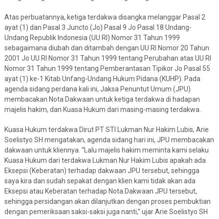
Atas perbuatannya, ketiga terdakwa disangka melanggar Pasal 2
ayat (1) dan Pasal 3 Juncto (Jo) Pasal 9 Jo Pasal 18 Undang-
Undang Republik Indonesia (UU RI) Nomor 31 Tahun 1999
sebagaimana diubah dan ditambah dengan UU RI Nomor 20 Tahun
2001 Jo UU RI Nomor 31 Tahun 1999 tentang Perubahan atas UU RI
Nomor 31 Tahun 1999 tentang Pemberantasan Tipikor Jo Pasal 55
ayat (1) ke-1 Kitab Unfang-Undang Hukum Pidana (KUHP). Pada
agenda sidang perdana kali ini, Jaksa Penuntut Umum (JPU)
membacakan Nota Dakwaan untuk ketiga terdakwa di hadapan
majelis hakim, dan Kuasa Hukum dari masing-masing terdakwa.
Kuasa Hukum terdakwa Dirut PT STI Lukman Nur Hakim Lubis, Arie
Soelistyo SH mengatakan, agenda sidang hari ini, JPU membacakan
dakwaan untuk kliennya. “Lalu majelis hakim meminta kami selaku
Kuasa Hukum dari terdakwa Lukman Nur Hakim Lubis apakah ada
Eksepsi (Keberatan) terhadap dakwaan JPU tersebut, sehingga
saya kira dan sudah sepakat dengan klien kami tidak akan ada
Eksepsi atau Keberatan terhadap Nota Dakwaan JPU tersebut,
sehingga persidangan akan dilanjutkan dengan proses pembuktian
dengan pemeriksaan saksi-saksi juga nanti,” ujar Arie Soelistyo SH