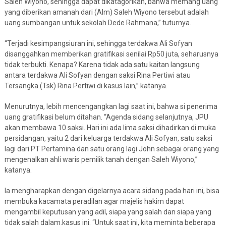
Saleh Wiyono, sehingga dapat dikatagorikan, bahwa memang uang
yang diberikan amanah dari (Alm) Saleh Wiyono tersebut adalah
uang sumbangan untuk sekolah Dede Rahmana,” tuturnya.
“Terjadi kesimpangsiuran ini, sehingga terdakwa Ali Sofyan
disanggahkan memberikan gratifikasi senilai Rp50 juta, seharusnya
tidak terbukti. Kenapa? Karena tidak ada satu kaitan langsung
antara terdakwa Ali Sofyan dengan saksi Rina Pertiwi atau
Tersangka (Tsk) Rina Pertiwi di kasus lain,” katanya.
Menurutnya, lebih mencengangkan lagi saat ini, bahwa si penerima
uang gratifikasi belum ditahan. “Agenda sidang selanjutnya, JPU
akan membawa 10 saksi. Hari ini ada lima saksi dihadirkan di muka
persidangan, yaitu 2 dari keluarga terdakwa Ali Sofyan, satu saksi
lagi dari PT Pertamina dan satu orang lagi John sebagai orang yang
mengenalkan ahli waris pemilik tanah dengan Saleh Wiyono,”
katanya.
Ia mengharapkan dengan digelarnya acara sidang pada hari ini, bisa
membuka kacamata peradilan agar majelis hakim dapat
mengambil keputusan yang adil, siapa yang salah dan siapa yang
tidak salah dalam.kasus ini. “Untuk saat ini, kita meminta beberapa