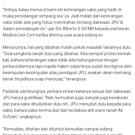
“Intinya, kalau menurut kami sih keterangan saksi yang hadir di
muka persidangan simpang siur ya. Jadi malah dari keterangan
saksi tidak ada yang fokus membahas tentang dakwaan JPU di
dalam persidangan ini,” ujar Dio Alberto S SH MH kepada wartawan
Madina Line.Com ketika ditemui usai acara sidang ini.
Menurutnya, hal yang dibahas malah pokok masalah tanahnya dulu.
“Soal sengketa tanah dulu yang dibahas. Kita sempat protes berkali-
kali, bahwa keterangan saksi tidak ada hubungannya dengan
perkara kliennya tapi majelis hakim sepertinya sudah terstigma oleh
kesimpulan-kesimpulan atau pendapat JPU, seakan-akan memang
benar terjadinya suap menyuap,” terangnya.
Padahal, sambungnya, perkara ini kan katanya sesuai dari dakwaan
JPU hanya gratifikasi. “Nah, kemudian juga, banyak juga kesaksian
dari para saksi dituduhkan dulu nih. JPU menuduh dulu kepada para
saksi, bahwa saksi terima duit dari terdakwa ahli waris tanah Ali
Sofyan,” ungkapnya.
“Kemudian, ditahan dan dituntut kemudian sampai sidang.