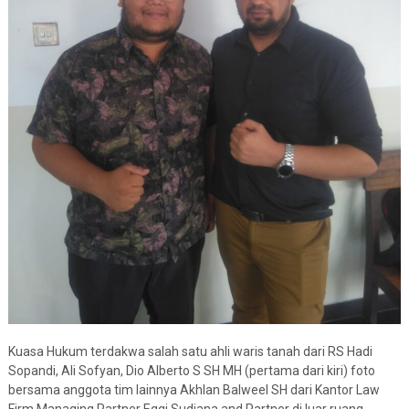
Kuasa Hukum terdakwa salah satu ahli waris tanah dari RS Hadi
Sopandi, Ali Sofyan, Dio Alberto S SH MH (pertama dari kiri) foto
bersama anggota tim lainnya Akhlan Balweel SH dari Kantor Law