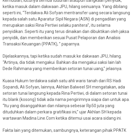
Kemudian, lucunya semua tuduhan ataupun sangkaan penyidik,
ketika masuk dalam dakwaan JPU, hilang seinuanya. Yang dibilang
seperti ini, “Terdakwa Ali Sofyan mentransfer uang secara langsung
kepada salah satu Aparatur Sipil Negara (ASN) di pengadilan yang
merupakan saksi Rina Pertiwi selaku panitera”, itu selama
penyidikan. Seperti itu yang terus dinaikan dan dibuktikan oleh jaksa
penyidik, dan memberikan sesuai Pusat Pelaporan dan Analisis
Transaksi Keuangan (PPATK), ” paparnya.
Dijelaskannya, tapi ketika sudah masuk ke dakwaan JPU, hilang.
“Artinya, dia tidak mengakui. Bahkan dia mengakui saksi lain lah
Dede Rahmana yang memberikan setoran tunai uang,” jelasnya.
Kuasa Hukum terdakwa salah satu ahli waris tanah dari RS Hadi
Sopandi, Ali Sofyan, lainnya, Akhlan Balweel SH mengatakan, ada
setoran tunai langsung kepada Rina Pertiwi, di dalam setoran tunai
itu blank (kosong) tidak ada nama pengirimnya siapa dan untuk apa.
“Itu yang disanggahkan dan nilainya sebesar Rp50 juta yang
dituduhkan dalam perkara gratifikasi ini,” ujar Akhlan SH kepada
wartawan Madina Line.Com ketika ditemui usai acara sidang ini.
Fakta lain yang ditemukan, sambungnya, keterangan pihak PPATK