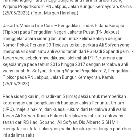
Firm Managing Partner Eggi Sudjana and Partner di luar ruang
Wirjono Projodikoro 2, PN Jakpus, Jalan Bungur, Kemayoran, Kamis
(25/05/2023). (Foto : Murgap Harahap)
Jakarta, Madina Line.Com – Pengadilan Tindak Pidana Korupsi
(Tipikor) pada Pengadilan Negeri Jakarta Pusat (PN Jakpus)
menggelar acara sidang lanjutan untuk kelima kalinya dengan
Nomor Pokok Perkara 39 Tipidsus terkait perkara Ali Sofyan yang
merupakan salah satu ahli waris tanah dari RS Hadi Sopandi pemilik
tanah yang sebelumnya dikuasai oleh pihak PT Pertamina dan
kejadiannya pada tahun 2016 hingga 2017 dengan terdakwa ahli
waris tanah Ali Sofyan, di ruang Wirjono Projodikoro 2, Pengadilan
Tipikor pada PN Jakpus, Jalan Bungur, Kemayoran, Kamis
(25/05/2023).
Pada sidang kali ini, dihadirkan 5 (lima) saksi untuk memberikan
keterangan dan penjelasan di hadapan Jaksa Penuntut Umum
(JPU), majelis hakim, dan Kuasa Hukum dari terdakwa ahli waris
tanah Ali Sofyan. Kuasa Hukum terdakwa salah satu ahli waris
tanah dari RS Hadi Sopandi, Ali Sofyan, Dio Alberto S SH MH
mengatakan, total saksi yang hadir di muka persidangan pada hari
ini ada lima saksi.