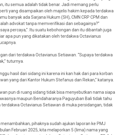
, itu semua adalah tidak benar. Jadi memang perlu
eperti yang disampaikan oleh majelis hakim kepada terdakwa
r kamu banyak ada Sarjana Hukum (SH), CMN CRP CPM dan
alah advokat tanpa memverifikasi dan sebagainya?”
ya percaya,”. Itu suatu kebohongan dan itu dibantah juga
iar apa pun yang dikatakan oleh terdakwa Octavianus
 ucapnya.
ngan dari terdakwa Octavianus Setiawan. “Supaya terdakwa
,” tuturnya.
u hasil dari sidang ini karena ini kan hak dari para korban
awan yang dari Kantor Hukum Stefanus dan Rekan,” katanya.
iawan pun di ruang sidang tidak bisa menyebutkan nama siapa
ngawasnya maupun Bendaharanya Paguyuban Bali tidak tahu
eh terdakwa Octavianus Setiawan di muka persidangan, tidak
 menambahkan, pihaknya sudah ajukan laporan ke PMJ
a bulan Februari 2025, kita melaporkan 5 (lima) nama yang