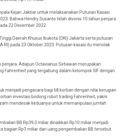
epala Kejari Jakbar untuk melaksanakan Putusan Kasasi
023. Bahwa Hendry Susanto telah divonis 10 tahun penjara
 pada 22 Desember 2022.
Tinggi Daerah Khusus Ibukota (DKI) Jakarta serta putusan
 RI) pada 23 Oktober 2023. Putusan kasasi itu menolak
un penjara. Adapun Octavianus Setiawan merupakan
ding Fahrenheit yang tergabung dalam kelompok SIF dengan
uk menjadi pengacara bagi 68 korban dengan nilai kerugian
orban investasi bodong robot trading Fahrenheit, yakni
 Azam mendesak keduanya untuk memanipulasi jumlah
alian BB Rp39,3 miliar dinaikkan Rp10 miliar menjadi
nta bagian Rp3 miliar dari uang pengembalian BB tersebut.