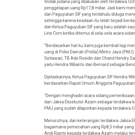
tindak pidana yang dilakukan oleh terdakwa Oc
penggelapan uang Rp17,8 miliar. Jadi kami me
dari Paguyuban SIF yang terdahulu diduga mene
sehingga karena keadaan itu telah terjadi be
dan Ketua Paguyuban SIF yang baru adalah say
Line.Com ketika ditemui di sela-sela acara sidang
“Berdasarkan hal itu, kami juga kembali lagi 
uang di Polisi Daerah (Polda) Metro Jaya (PMJ)
Setiawan, TB Ade Rosidin dan Chand Hendry Sa
yaitu Hendra Wilianto dan Bernard sebagai Ben
Dijelaskannya, Ketua Paguyuban SIF Hendra Wil
berdasarkan Rapat Umum Anggota Paguyuban SI
“Dengan menghadiri acara sidang pemeriksaan 
dari Jaksa Eksekutor Azam sebagai terdakwa ka
PMJ yang sudah dilaporkan kepada terdakwa Oc
Menurutnya, dari keterangan terdakwa Jaksa E
bagaimana pemecahan uang Rp8,5 miliar yang d
Andi Rianto kepada terdakwa Azam melalui te