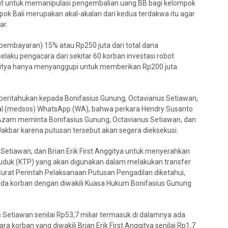
t untuk memanipulasi pengembalian uang BB bagi kelompok
ompok Bali merupakan akal-akalan dari kedua terdakwa itu agar
ar.
pembayaran) 15% atau Rp250 juta dari total dana
elaku pengacara dari sekitar 60 korban investasi robot
nggitya hanya menyanggupi untuk memberikan Rp200 juta
ritahukan kepada Bonifasius Gunung, Octavianus Setiawan,
osial (medsos) WhatsApp (WA), bahwa perkara Hendry Susanto
a, Azam meminta Bonifasius Gunung, Octavianus Setiawan, dan
i Jakbar karena putusan tersebut akan segera dieksekusi.
etiawan, dan Brian Erik First Anggitya untuk menyerahkan
uduk (KTP) yang akan digunakan dalam melakukan transfer
urat Perintah Pelaksanaan Putusan Pengadilan diketahui,
da korban dengan diwakili Kuasa Hukum Bonifasius Gunung
s Setiawan senilai Rp53,7 miliar termasuk di dalamnya ada
ra korban yang diwakili Brian Erik First Anggitya senilai Rp1,7