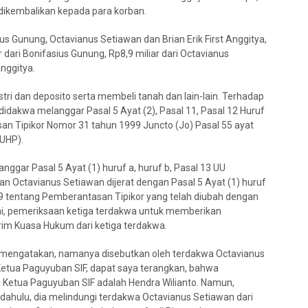
a dikembalikan kepada para korban.
ius Gunung, Octavianus Setiawan dan Brian Erik First Anggitya,
ari Bonifasius Gunung, Rp8,9 miliar dari Octavianus
Anggitya.
istri dan deposito serta membeli tanah dan lain-lain. Terhadap
idakwa melanggar Pasal 5 Ayat (2), Pasal 11, Pasal 12 Huruf
n Tipikor Nomor 31 tahun 1999 Juncto (Jo) Pasal 55 ayat
UHP).
ggar Pasal 5 Ayat (1) huruf a, huruf b, Pasal 13 UU
 Octavianus Setiawan dijerat dengan Pasal 5 Ayat (1) huruf
99 tentang Pemberantasan Tipikor yang telah diubah dengan
ni, pemeriksaan ketiga terdakwa untuk memberikan
rim Kuasa Hukum dari ketiga terdakwa.
mengatakan, namanya disebutkan oleh terdakwa Octavianus
Ketua Paguyuban SIF, dapat saya terangkan, bahwa
r, Ketua Paguyuban SIF adalah Hendra Wilianto. Namun,
rdahulu, dia melindungi terdakwa Octavianus Setiawan dari