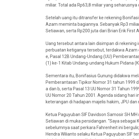
miliar. Total ada Rp63,8 miliar yang seharusny
Setelah uang itu ditransfer ke rekening Bonifas
Azam meminta bagiannya. Sebanyak Rp3 miliar d
Setiawan, serta Rp200 juta dari Brian Erik First 
Uang tersebut antara lain disimpan di rekening 
perbuatan ketiganya tersebut, terdakwa Azam d
e, Pasal 12B Undang-Undang (UU) Pemberantasa
(1) ke-1 Kitab Undang-undang Hukum Pidana (K
Sementara itu, Bonifasius Gunung didakwa melan
Pemberantasan Tipikor Nomor 31 tahun 1999 dan
a dan b, serta Pasal 13 UU Nomor 31 Tahun 19
UU Nomor 20 Tahun 2001. Agenda sidang hari i
keterangan di hadapan majelis hakim, JPU dan 
Ketua Paguyuban SIF Davidson Samosir SH MH 
Setiawan di muka persidangan. “Saya sebagai 
sebelumnya saat perkara Fahrenheit ini berguli
Hendra Wilianto selaku Ketua Paguyuban SIF te