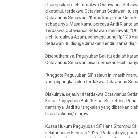
disampaikan oleh terdakwa Octavianus Setiawan
diketahui, terdakwa Octavianus Setiawan itu s
Octavianus Setiawan, “Kamu kan pintar. Gela
sebagainya. Masa kamu percaya Andi Rianto ad
Terdakwa Octavianus Setiawan menjawab, “Oh sa
oleh terdakwa Azam, sehingga uang Rp17,8 mil
Setiawan itu diduga dimakan sendiri sama dia,”
Disebutkannya, Paguyuban Bali itu adalah kara
Octavianus Setiawan bisa memakan lebih banyak
“Anggota Paguyuban SIF sejauh ini masih menungg
yang dipangkas oleh terdakwa Octavianus Seti
Diakuinya, sejauh ini terdakwa Octavianus Set
Ketua Paguyuban Bali. “Ketua, Sekretaris, Pe
namanya. Jadi itu rangkaian yang diberikan ol
bisa divalidasi,” ujarnya.
Kuasa Hukum Paguyuban SIF Hans Sitompul SH
sekitar bulan Februari 2025. “Pada intinya, pad