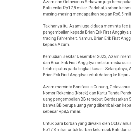
Azam dan Octavianus Setiawan juga bersepaka
Bali senilai Rp17,8 miliar. Padahal, korban kel
masing-masing mendapatkan bagian Rp8,5 mili
Tak hanya itu, Azam juga diduga meminta fee (
pengembalian kepada Brian Erik First Anggitya s
trading Fahrenheit. Namun, Brian Erik First A
kepada Azam.
Kemudian, sekitar Desember 2023, Azam membe
dan Brian Erik First Anggitya melalui media s
telah diputus pada tingkat kasasi. Selanjutny
Brian Erik First Anggitya untuk datang ke Kejar
Azam meminta Bonifasius Gunung, Octavianus S
Nomor Rekening (Norek) dan Kartu Tanda Pend
uang pengembalian BB tersebut. Berdasarkan S
bahwa BB berupa uang yang dikembalikan kepa
sebesar Rp8,5 miliar.
Untuk para korban yang diwakili oleh Octavianu
Rp17,8 miliar untuk korban kelompok Bali, dan pa