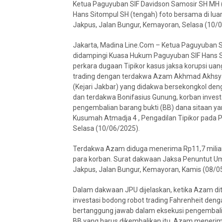
Ketua Paguyuban SIF Davidson Samosir SH MH (
Hans Sitompul SH (tengah) foto bersama di lua
Jakpus, Jalan Bungur, Kemayoran, Selasa (10/0
Jakarta, Madina Line.Com – Ketua Paguyuban So
didampingi Kuasa Hukum Paguyuban SIF Hans Si
perkara dugaan Tipikor kasus jaksa korupsi uang
trading dengan terdakwa Azam Akhmad Akhsya, 
(Kejari Jakbar) yang didakwa bersekongkol de
dan terdakwa Bonifasius Gunung, korban invest
pengembalian barang bukti (BB) dana sitaan y
Kusumah Atmadja 4 , Pengadilan Tipikor pada P
Selasa (10/06/2025).
Terdakwa Azam diduga menerima Rp11,7 miliar d
para korban. Surat dakwaan Jaksa Penuntut Um
Jakpus, Jalan Bungur, Kemayoran, Kamis (08/0
Dalam dakwaan JPU dijelaskan, ketika Azam ditu
investasi bodong robot trading Fahrenheit deng
bertanggung jawab dalam eksekusi pengembalian
BB yang harus dikembalikan itu, Azam menerima 