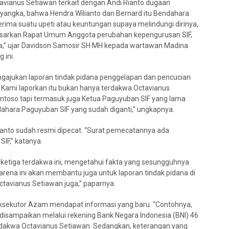
tavianus Setiawan terkait dengan Andi Rianto dugaan
nyangka, bahwa Hendra Wilianto dan Bernard itu Bendahara
rima suatu upeti atau keuntungan supaya melindungi dirinya,
rdasarkan Rapat Umum Anggota perubahan kepengurusan SIF,
a,” ujar Davidson Samosir SH MH kepada wartawan Madina
 ini.
mengajukan laporan tindak pidana penggelapan dan pencucian
. Kami laporkan itu bukan hanya terdakwa Octavianus
ntoso tapi termasuk juga Ketua Paguyuban SIF yang lama
dahara Paguyuban SIF yang sudah diganti,” ungkapnya.
ianto sudah resmi dipecat. “Surat pemecatannya ada
F,” katanya.
ketiga terdakwa ini, mengetahui fakta yang sesungguhnya
rena ini akan membantu juga untuk laporan tindak pidana di
tavianus Setiawan juga,” paparnya.
ksekutor Azam mendapat informasi yang baru. “Contohnya,
isampaikan melalui rekening Bank Negara Indonesia (BNI) 46
rdakwa Octavianus Setiawan. Sedangkan, keterangan yang