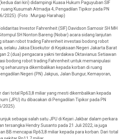
kedua dari kiri) didampingi Kuasa Hukum Paguyuban SIF
r ruang Kusumah Atmadja 4, Pengadilan Tipikor pada PN
6/2025). (Foto : Murgap Harahap)
lidaritas Investor Fahrenheit (SIF) Davidson Samosir SH MH
tompul SH Nonton Bareng (Nobar) acara sidang lanjutan
 sitaan robot trading Fahrenheit investasi bodong robot
selaku Jaksa Eksekutor di Kejaksaan Negeri Jakarta Barat
ngan 2 (dua) pengacara yakni terdakwa Oktavianus Setiawan
asi bodong robot trading Fahrenheit untuk memanipulasi
ang seharusnya dikembalikan kepada korban di ruang
engadilan Negeri (PN) Jakpus, Jalan Bungur, Kemayoran,
ari total Rp63,8 miliar yang mesti dikembalikan kepada
um (JPU) itu dibacakan di Pengadilan Tipikor pada PN
5/2025).
njuk sebagai salah satu JPU di Kejari Jakbar dalam perkara
an tersangka Hendry Susanto pada 21 Juli 2022, ia juga
 BB mencapai Rp63,8 miliar kepada para korban. Dari total
sekitar Rp11,7 miliar.