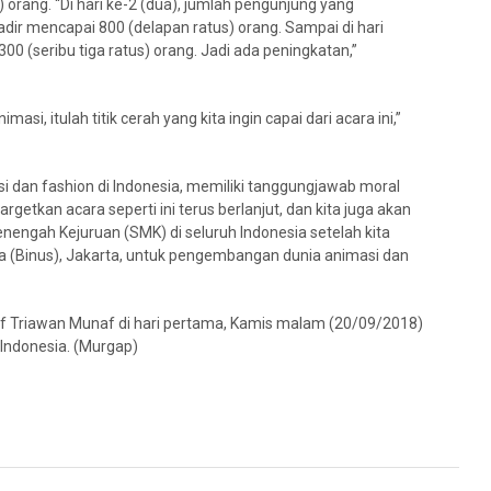
) orang. “Di hari ke-2 (dua), jumlah pengunjung yang
adir mencapai 800 (delapan ratus) orang. Sampai di hari
300 (seribu tiga ratus) orang. Jadi ada peningkatan,”
asi, itulah titik cerah yang kita ingin capai dari acara ini,”
si dan fashion di Indonesia, memiliki tanggungjawab moral
getkan acara seperti ini terus berlanjut, dan kita juga akan
engah Kejuruan (SMK) di seluruh Indonesia setelah kita
a (Binus), Jakarta, untuk pengembangan dunia animasi dan
raf Triawan Munaf di hari pertama, Kamis malam (20/09/2018)
 Indonesia. (Murgap)