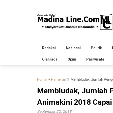
Skip
to
content
Redaksi
Nasional
Politik
Olahraga
Opini
Pariwisata
Home
Pameran
Membludak, Jumlah Pengun
Membludak, Jumlah P
Animakini 2018 Capai
September 22, 2018