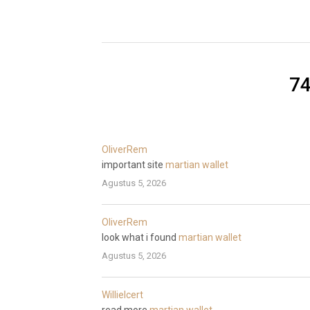
7
OliverRem
important site
martian wallet
Agustus 5, 2026
OliverRem
look what i found
martian wallet
Agustus 5, 2026
WillieIcert
read more
martian wallet