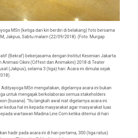
yoga MSn (ketiga dari kiri berdiri di belakang) foto bersama
TIM, Jakpus, Sabtu malam (22/09/2018). (Foto: Murgap
tif (Bekraf) bekerjasama dengan Institut Kesenian Jakarta
n Animasi Cikini (Ciffest dan Animakini) 2018 di Teater
at (Jakpus), selama 3 (tiga) hari. Acara ini dimulai sejak
018).
KJ Adityayoga MSn mengatakan, digelarnya acara ini bukan
uga untuk mengajak berkolaborasi semua stakeholders
on (busana). “Itu langkah awal niat digelarnya acara ini.
 kedua hal ini kepada masyarakat agar masyarakat luas
kepada wartawan Madina Line.Com ketika ditemui di hari
n hadir pada acara ini di hari pertama, 300 (tiga ratus)