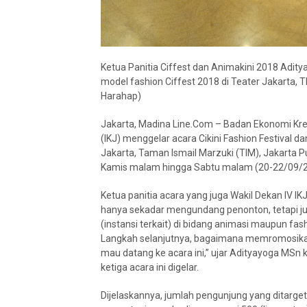
Ketua Panitia Ciffest dan Animakini 2018 Aditya
model fashion Ciffest 2018 di Teater Jakarta, 
Harahap)
Jakarta, Madina Line.Com – Badan Ekonomi Krea
(IKJ) menggelar acara Cikini Fashion Festival da
Jakarta, Taman Ismail Marzuki (TIM), Jakarta Pus
Kamis malam hingga Sabtu malam (20-22/09/2
Ketua panitia acara yang juga Wakil Dekan IV I
hanya sekadar mengundang penonton, tetapi j
(instansi terkait) di bidang animasi maupun fashi
Langkah selanjutnya, bagaimana memromosikan
mau datang ke acara ini,” ujar Adityayoga MSn 
ketiga acara ini digelar.
Dijelaskannya, jumlah pengunjung yang ditargetka