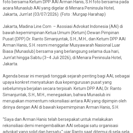
foto bersama Ketum DPP AAI Arman Hanis, S.H foto bersama pada
acara Munaslub AAI yang digelar di Menara Peninsula Hotel,
Jakarta, Jum’at (03/07/2026). (Foto : Murgap Harahap)
Jakarta, Madina Line.Com – Asosiasi Advokat Indonesia (AAI) di
bawah kepemimpinan Ketua Umum (Ketum) Dewan Pimpinan
Pusat (DPP) Dr. Ranto Simanjuntak, S.H., M.H., dan Ketum DPP AAI
Arman Hanis, S.H. resmi menggelar Musyawarah Nasional Luar
Biasa (Munaslub) bersama yang berlangsung selama dua hari,
Jum’at hingga Sabtu (3–4 Juli 2026), di Menara Peninsula Hotel,
Jakarta.
Agenda besar ini menjadi tonggak sejarah penting bagi AAI, sebagai
upaya konkret menyatukan dua kepengurusan pusat yang
sebelumnya berjalan secara terpisah. Ketum DPP AAI, Dr. Ranto
Simanjuntak, S.H., M.H., menegaskan, bahwa Munaslub ini
merupakan momentum rekonsiliasi antara AAI yang dipimpin oleh
dirinya dengan AAI di bawah kepemimpinan Arman Hanis, S.H.
“Saya dan Arman Hanis telah bersepakat untuk melakukan
rekonsiliasi demi mengembalikan AAI sebagai satu organisasi
advokat yang solid dan bersatu,” ujar Ranto saat ditemui di sela-sela