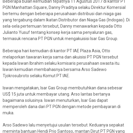
Beberapa bulan kemudian tepatnya 11 Agustus 2017 di kantor PT
PGN Manhattan Square, Danny Praditya selaku Direktur Komersial
bertemu dengan beberapa perusahaan distribusi dan niaga gas
yang tergabung dalam Ikatan Distributor dan Niaga Gas (Indogas). Di
sela-sela pertemuan tersebut, Danny menawarkan kepada Otto
Julianto Yusuf tentang konsep kerja sama penyaluran gas,
termasuk rencana PT PGN untuk mengakuisisi Isar Gas Group.
Beberapa hari kemudian di kantor PT IAE Plaza Asia, Otto
melaporkan tawaran kerja sama dan akuisisi PT PGN tersebut
kepada Iswan Ibrahim selaku komisaris perusahaan swasta itu.
Iswan kemudian membahasnya bersama Arso Sadewo
Tjokrosubroto selaku Komut PT IAE.
Iswan mengatakan, Isar Gas Group membutuhkan dana sebesar
US$ 15 juta untuk membayar utang. Arso lantas bertanya
bagaimana solusinya. Iswan menuturkan, Isar Gas dapat
memperoleh dana dari PT PGN dengan metode pembayaran di
muka.
Arso Sadewo lalu menyetujui usulan tersebut. Keduanya sepakat
meminta bantuan Hendi Prio Santoso, mantan Dirut PT PGN yang