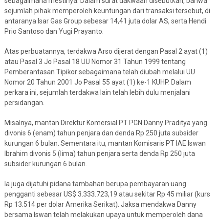
sebagaimana mestinya. Dalam surat dakwaan disebutkan, bahwa
sejumlah pihak memperoleh keuntungan dari transaksi tersebut, di
antaranya Isar Gas Group sebesar 14,41 juta dolar AS, serta Hendi
Prio Santoso dan Yugi Prayanto.
Atas perbuatannya, terdakwa Arso dijerat dengan Pasal 2 ayat (1)
atau Pasal 3 Jo Pasal 18 UU Nomor 31 Tahun 1999 tentang
Pemberantasan Tipikor sebagaimana telah diubah melalui UU
Nomor 20 Tahun 2001 Jo Pasal 55 ayat (1) ke-1 KUHP. Dalam
perkara ini, sejumlah terdakwa lain telah lebih dulu menjalani
persidangan.
Misalnya, mantan Direktur Komersial PT PGN Danny Praditya yang
divonis 6 (enam) tahun penjara dan denda Rp 250 juta subsider
kurungan 6 bulan. Sementara itu, mantan Komisaris PT IAE Iswan
Ibrahim divonis 5 (lima) tahun penjara serta denda Rp 250 juta
subsider kurungan 6 bulan.
Ia juga dijatuhi pidana tambahan berupa pembayaran uang
pengganti sebesar US$ 3.333.723,19 atau sekitar Rp 45 miliar (kurs
Rp 13.514 per dolar Amerika Serikat). Jaksa mendakwa Danny
bersama Iswan telah melakukan upaya untuk memperoleh dana