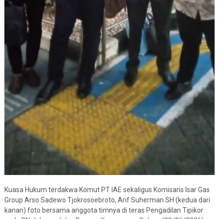
Kuasa Hukum terdakwa Komut PT IAE sekaligus Komisaris Isar Gas
Group Arso Sadewo Tjokrosoebroto, Arif Suherman SH (kedua dari
kanan) foto bersama anggota timnya di teras Pengadilan Tipikor