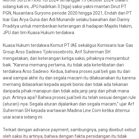
Nomor 56/LHP/XXI/10/2024 tertanggal 15 Oktober 2024. Dalam
sidang kali ini, JPU hadirkan 3 (tiga) saksi yakni mantan Dirut PT
PGN, Nusantara Suryono periode 2020 hingga 2021, Endah dari PT
Isar Gas Arya Guna dan Adi Munandir selaku bawahan dari Danny
Praditya untuk memberikan keterangan di hadapan Majelis Hakim,
JPU dan tim Kuasa Hukum terdakwa.
Kuasa Hukum terdakwa Komut PT IAE sekaligus Komisaris Isar Gas
Group Arso Sadewo Tjokrosoebroto, Arif Suherman SH
mengatakan, dari keterangan ketiga saksi, pihaknya menyambut
baik. “Karena memang pertama, itu tidak ada keterlibatan dari
terdakwa Arso Sadewo. Kedua, bahwa proses jual beli gas itu dari
awal sampai akhir itu dan segala macam itu dilaksanakan itu karena
memang didasarkan kepada aspek bisnis dan tidak ada tekanan
daripada pihak manapun dan tidak ada janji-janji dari pihak mana
pun. Artinya apa? Bahwa proses jual beli itu telah sesuai dengan rule
(aturan)-nya. Segala aturan dijalankan dan segala macam,” ujar Arf
Suherman SH kepada wartawan Madina Line.Com ketika ditemui
usai acara sidang ini.
Terkait dengan advance payment, sambungnya, yang disebut-sebut
oleh saksi itu artinya, bahwa dengan fakta persidangan itu tidak