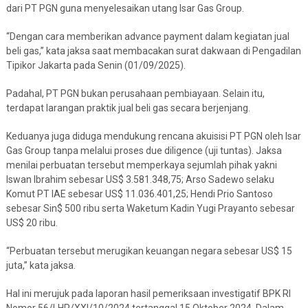
dari PT PGN guna menyelesaikan utang Isar Gas Group.
“Dengan cara memberikan advance payment dalam kegiatan jual
beli gas,” kata jaksa saat membacakan surat dakwaan di Pengadilan
Tipikor Jakarta pada Senin (01/09/2025).
Padahal, PT PGN bukan perusahaan pembiayaan. Selain itu,
terdapat larangan praktik jual beli gas secara berjenjang.
Keduanya juga diduga mendukung rencana akuisisi PT PGN oleh Isar
Gas Group tanpa melalui proses due diligence (uji tuntas). Jaksa
menilai perbuatan tersebut memperkaya sejumlah pihak yakni
Iswan Ibrahim sebesar US$ 3.581.348,75; Arso Sadewo selaku
Komut PT IAE sebesar US$ 11.036.401,25; Hendi Prio Santoso
sebesar Sin$ 500 ribu serta Waketum Kadin Yugi Prayanto sebesar
US$ 20 ribu.
“Perbuatan tersebut merugikan keuangan negara sebesar US$ 15
juta,” kata jaksa.
Hal ini merujuk pada laporan hasil pemeriksaan investigatif BPK RI