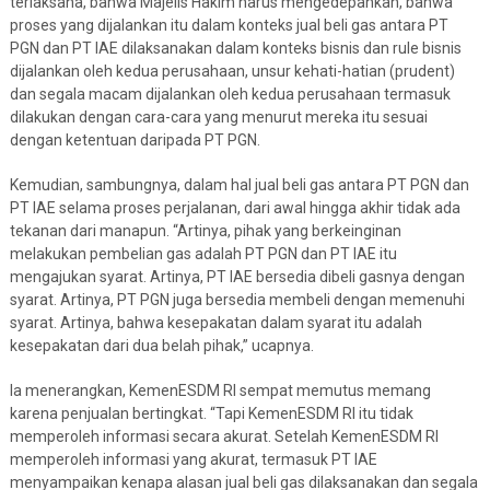
terlaksana, bahwa Majelis Hakim harus mengedepankan, bahwa
proses yang dijalankan itu dalam konteks jual beli gas antara PT
PGN dan PT IAE dilaksanakan dalam konteks bisnis dan rule bisnis
dijalankan oleh kedua perusahaan, unsur kehati-hatian (prudent)
dan segala macam dijalankan oleh kedua perusahaan termasuk
dilakukan dengan cara-cara yang menurut mereka itu sesuai
dengan ketentuan daripada PT PGN.
Kemudian, sambungnya, dalam hal jual beli gas antara PT PGN dan
PT IAE selama proses perjalanan, dari awal hingga akhir tidak ada
tekanan dari manapun. “Artinya, pihak yang berkeinginan
melakukan pembelian gas adalah PT PGN dan PT IAE itu
mengajukan syarat. Artinya, PT IAE bersedia dibeli gasnya dengan
syarat. Artinya, PT PGN juga bersedia membeli dengan memenuhi
syarat. Artinya, bahwa kesepakatan dalam syarat itu adalah
kesepakatan dari dua belah pihak,” ucapnya.
Ia menerangkan, KemenESDM RI sempat memutus memang
karena penjualan bertingkat. “Tapi KemenESDM RI itu tidak
memperoleh informasi secara akurat. Setelah KemenESDM RI
memperoleh informasi yang akurat, termasuk PT IAE
menyampaikan kenapa alasan jual beli gas dilaksanakan dan segala