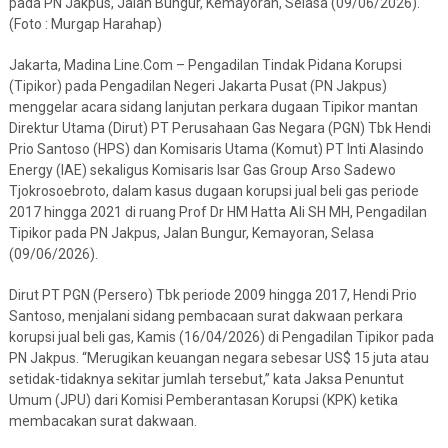
pada PN Jakpus, Jalan Bungur, Kemayoran, Selasa (09/06/2026).
(Foto : Murgap Harahap)
Jakarta, Madina Line.Com – Pengadilan Tindak Pidana Korupsi
(Tipikor) pada Pengadilan Negeri Jakarta Pusat (PN Jakpus)
menggelar acara sidang lanjutan perkara dugaan Tipikor mantan
Direktur Utama (Dirut) PT Perusahaan Gas Negara (PGN) Tbk Hendi
Prio Santoso (HPS) dan Komisaris Utama (Komut) PT Inti Alasindo
Energy (IAE) sekaligus Komisaris Isar Gas Group Arso Sadewo
Tjokrosoebroto, dalam kasus dugaan korupsi jual beli gas periode
2017 hingga 2021 di ruang Prof Dr HM Hatta Ali SH MH, Pengadilan
Tipikor pada PN Jakpus, Jalan Bungur, Kemayoran, Selasa
(09/06/2026).
Dirut PT PGN (Persero) Tbk periode 2009 hingga 2017, Hendi Prio
Santoso, menjalani sidang pembacaan surat dakwaan perkara
korupsi jual beli gas, Kamis (16/04/2026) di Pengadilan Tipikor pada
PN Jakpus. “Merugikan keuangan negara sebesar US$ 15 juta atau
setidak-tidaknya sekitar jumlah tersebut,” kata Jaksa Penuntut
Umum (JPU) dari Komisi Pemberantasan Korupsi (KPK) ketika
membacakan surat dakwaan.