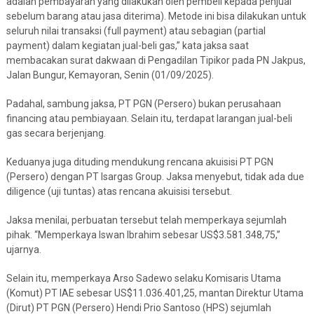
adalah pembayaran yang dilakukan oleh pembeli kepada penjual
sebelum barang atau jasa diterima). Metode ini bisa dilakukan untuk
seluruh nilai transaksi (full payment) atau sebagian (partial
payment) dalam kegiatan jual-beli gas,” kata jaksa saat
membacakan surat dakwaan di Pengadilan Tipikor pada PN Jakpus,
Jalan Bungur, Kemayoran, Senin (01/09/2025).
Padahal, sambung jaksa, PT PGN (Persero) bukan perusahaan
financing atau pembiayaan. Selain itu, terdapat larangan jual-beli
gas secara berjenjang.
Keduanya juga dituding mendukung rencana akuisisi PT PGN
(Persero) dengan PT Isargas Group. Jaksa menyebut, tidak ada due
diligence (uji tuntas) atas rencana akuisisi tersebut.
Jaksa menilai, perbuatan tersebut telah memperkaya sejumlah
pihak. “Memperkaya Iswan Ibrahim sebesar US$3.581.348,75,”
ujarnya.
Selain itu, memperkaya Arso Sadewo selaku Komisaris Utama
(Komut) PT IAE sebesar US$11.036.401,25, mantan Direktur Utama
(Dirut) PT PGN (Persero) Hendi Prio Santoso (HPS) sejumlah