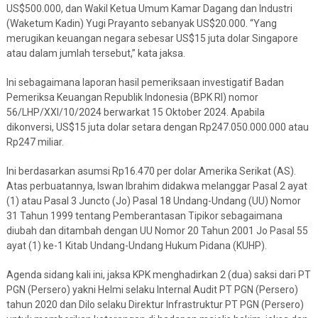
US$500.000, dan Wakil Ketua Umum Kamar Dagang dan Industri
(Waketum Kadin) Yugi Prayanto sebanyak US$20.000. “Yang
merugikan keuangan negara sebesar US$15 juta dolar Singapore
atau dalam jumlah tersebut,” kata jaksa.
Ini sebagaimana laporan hasil pemeriksaan investigatif Badan
Pemeriksa Keuangan Republik Indonesia (BPK RI) nomor
56/LHP/XXI/10/2024 berwarkat 15 Oktober 2024. Apabila
dikonversi, US$15 juta dolar setara dengan Rp247.050.000.000 atau
Rp247 miliar.
Ini berdasarkan asumsi Rp16.470 per dolar Amerika Serikat (AS).
Atas perbuatannya, Iswan Ibrahim didakwa melanggar Pasal 2 ayat
(1) atau Pasal 3 Juncto (Jo) Pasal 18 Undang-Undang (UU) Nomor
31 Tahun 1999 tentang Pemberantasan Tipikor sebagaimana
diubah dan ditambah dengan UU Nomor 20 Tahun 2001 Jo Pasal 55
ayat (1) ke-1 Kitab Undang-Undang Hukum Pidana (KUHP).
Agenda sidang kali ini, jaksa KPK menghadirkan 2 (dua) saksi dari PT
PGN (Persero) yakni Helmi selaku Internal Audit PT PGN (Persero)
tahun 2020 dan Dilo selaku Direktur Infrastruktur PT PGN (Persero)