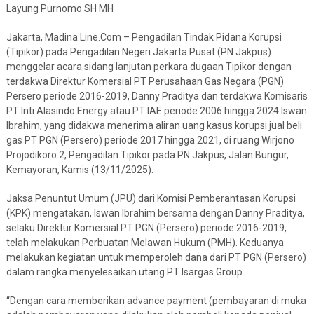
Layung Purnomo SH MH
Jakarta, Madina Line.Com – Pengadilan Tindak Pidana Korupsi
(Tipikor) pada Pengadilan Negeri Jakarta Pusat (PN Jakpus)
menggelar acara sidang lanjutan perkara dugaan Tipikor dengan
terdakwa Direktur Komersial PT Perusahaan Gas Negara (PGN)
Persero periode 2016-2019, Danny Praditya dan terdakwa Komisaris
PT Inti Alasindo Energy atau PT IAE periode 2006 hingga 2024 Iswan
Ibrahim, yang didakwa menerima aliran uang kasus korupsi jual beli
gas PT PGN (Persero) periode 2017 hingga 2021, di ruang Wirjono
Projodikoro 2, Pengadilan Tipikor pada PN Jakpus, Jalan Bungur,
Kemayoran, Kamis (13/11/2025).
Jaksa Penuntut Umum (JPU) dari Komisi Pemberantasan Korupsi
(KPK) mengatakan, Iswan Ibrahim bersama dengan Danny Praditya,
selaku Direktur Komersial PT PGN (Persero) periode 2016-2019,
telah melakukan Perbuatan Melawan Hukum (PMH). Keduanya
melakukan kegiatan untuk memperoleh dana dari PT PGN (Persero)
dalam rangka menyelesaikan utang PT Isargas Group.
“Dengan cara memberikan advance payment (pembayaran di muka