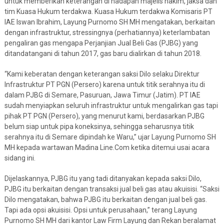
untuk memberikan keterangan di hadapan majelis hakim, jaksa dan
tim Kuasa Hukum terdakwa. Kuasa Hukum terdakwa Komisaris PT
IAE Iswan Ibrahim, Layung Purnomo SH MH mengatakan, berkaitan
dengan infrastruktur, stressingnya (perhatiannya) keterlambatan
pengaliran gas mengapa Perjanjian Jual Beli Gas (PJBG) yang
ditandatangani di tahun 2017, gas baru dialirkan di tahun 2018.
“Kami keberatan dengan keterangan saksi Dilo selaku Direktur
Infrastruktur PT PGN (Persero) karena untuk titik serahnya itu di
dalam PJBG di Semare, Pasuruan, Jawa Timur (Jatim). PT IAE
sudah menyiapkan seluruh infrastruktur untuk mengalirkan gas tapi
pihak PT PGN (Persero), yang menurut kami, berdasarkan PJBG
belum siap untuk pipa koneksinya, sehingga seharusnya titik
serahnya itu di Semare dipindah ke Waru,” ujar Layung Purnomo SH
MH kepada wartawan Madina Line.Com ketika ditemui usai acara
sidang ini.
Dijelaskannya, PJBG itu yang tadi ditanyakan kepada saksi Dilo,
PJBG itu berkaitan dengan transaksi jual beli gas atau akuisisi. “Saksi
Dilo mengatakan, bahwa PJBG itu berkaitan dengan jual beli gas.
Tapi ada opsi akuisisi. Opsi untuk perusahaan,” terang Layung
Purnomo SH MH dari kantor Law Firm Layung dan Rekan beralamat