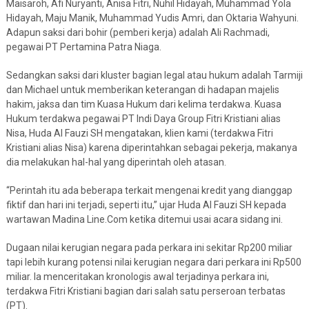
Maisaroh, Afi Nuryanti, Anisa Fitri, Nuhil Hidayah, Muhammad Yola
Hidayah, Maju Manik, Muhammad Yudis Amri, dan Oktaria Wahyuni.
Adapun saksi dari bohir (pemberi kerja) adalah Ali Rachmadi,
pegawai PT Pertamina Patra Niaga.
Sedangkan saksi dari kluster bagian legal atau hukum adalah Tarmiji
dan Michael untuk memberikan keterangan di hadapan majelis
hakim, jaksa dan tim Kuasa Hukum dari kelima terdakwa. Kuasa
Hukum terdakwa pegawai PT Indi Daya Group Fitri Kristiani alias
Nisa, Huda Al Fauzi SH mengatakan, klien kami (terdakwa Fitri
Kristiani alias Nisa) karena diperintahkan sebagai pekerja, makanya
dia melakukan hal-hal yang diperintah oleh atasan.
“Perintah itu ada beberapa terkait mengenai kredit yang dianggap
fiktif dan hari ini terjadi, seperti itu,” ujar Huda Al Fauzi SH kepada
wartawan Madina Line.Com ketika ditemui usai acara sidang ini.
Dugaan nilai kerugian negara pada perkara ini sekitar Rp200 miliar
tapi lebih kurang potensi nilai kerugian negara dari perkara ini Rp500
miliar. Ia menceritakan kronologis awal terjadinya perkara ini,
terdakwa Fitri Kristiani bagian dari salah satu perseroan terbatas
(PT).