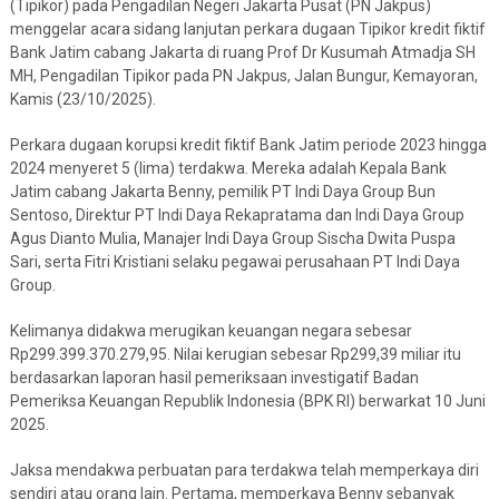
(Tipikor) pada Pengadilan Negeri Jakarta Pusat (PN Jakpus)
menggelar acara sidang lanjutan perkara dugaan Tipikor kredit fiktif
Bank Jatim cabang Jakarta di ruang Prof Dr Kusumah Atmadja SH
MH, Pengadilan Tipikor pada PN Jakpus, Jalan Bungur, Kemayoran,
Kamis (23/10/2025).
Perkara dugaan korupsi kredit fiktif Bank Jatim periode 2023 hingga
2024 menyeret 5 (lima) terdakwa. Mereka adalah Kepala Bank
Jatim cabang Jakarta Benny, pemilik PT Indi Daya Group Bun
Sentoso, Direktur PT Indi Daya Rekapratama dan Indi Daya Group
Agus Dianto Mulia, Manajer Indi Daya Group Sischa Dwita Puspa
Sari, serta Fitri Kristiani selaku pegawai perusahaan PT Indi Daya
Group.
Kelimanya didakwa merugikan keuangan negara sebesar
Rp299.399.370.279,95. Nilai kerugian sebesar Rp299,39 miliar itu
berdasarkan laporan hasil pemeriksaan investigatif Badan
Pemeriksa Keuangan Republik Indonesia (BPK RI) berwarkat 10 Juni
2025.
Jaksa mendakwa perbuatan para terdakwa telah memperkaya diri
sendiri atau orang lain. Pertama, memperkaya Benny sebanyak