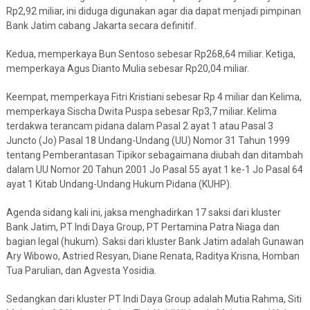
Rp2,92 miliar, ini diduga digunakan agar dia dapat menjadi pimpinan
Bank Jatim cabang Jakarta secara definitif.
Kedua, memperkaya Bun Sentoso sebesar Rp268,64 miliar. Ketiga,
memperkaya Agus Dianto Mulia sebesar Rp20,04 miliar.
Keempat, memperkaya Fitri Kristiani sebesar Rp 4 miliar dan Kelima,
memperkaya Sischa Dwita Puspa sebesar Rp3,7 miliar. Kelima
terdakwa terancam pidana dalam Pasal 2 ayat 1 atau Pasal 3
Juncto (Jo) Pasal 18 Undang-Undang (UU) Nomor 31 Tahun 1999
tentang Pemberantasan Tipikor sebagaimana diubah dan ditambah
dalam UU Nomor 20 Tahun 2001 Jo Pasal 55 ayat 1 ke-1 Jo Pasal 64
ayat 1 Kitab Undang-Undang Hukum Pidana (KUHP).
Agenda sidang kali ini, jaksa menghadirkan 17 saksi dari kluster
Bank Jatim, PT Indi Daya Group, PT Pertamina Patra Niaga dan
bagian legal (hukum). Saksi dari kluster Bank Jatim adalah Gunawan
Ary Wibowo, Astried Resyan, Diane Renata, Raditya Krisna, Homban
Tua Parulian, dan Agvesta Yosidia.
Sedangkan dari kluster PT Indi Daya Group adalah Mutia Rahma, Siti