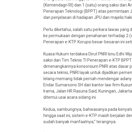
(Kemendagri RI) dan 1 (satu) orang saksi dari
Penerapan Teknologi (BPPT) atas permintaan
dan penjelasan di hadapan JPU dan majelis hak
Perlu diketahui, salah satu perkara lawas yan
ke permukaan dengan penahanan terhadap 2 (du
Penerapan e-KTP. Korupsi besar-besaran ini set
Kuasa Hukum terdakwa Dirut PNRI Isnu Edhi Wi
saksi dari Tim Teknis TI Penerapan e-KTP BPPT
dimenangkannya konsorsium PNRI atas dasar pe
secara teknis, PNRI layak untuk dijadikan peme
lelang memang tidak pernah mendengar adanya
Endar Sumarsono SH dari kantor law firm Kusu
Irama, Jalan HR Rasuna Said, Kuningan, Jakart
ditemui usai acara sidang ini.
Kedua, sambungnya, bahwasanya pada kenyataan
hingga saat ini, sistem e-KTP masih berjalan d
sudah banyak manfaatnya,” terangnya.