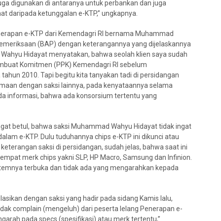
uga digunakan di antaranya untuk perbankan dan juga
at daripada ketunggalan e-KTP,” ungkapnya.
I Penerapan e-KTP dari Kemendagri RI bernama Muhammad
Pemeriksaan (BAP) dengan keterangannya yang dijelaskannya
d Wahyu Hidayat menyatakan, bahwa seolah klien saya sudah
embuat Komitmen (PPK) Kemendagri RI sebelum
ahun 2010. Tapi begitu kita tanyakan tadi di persidangan
aan dengan saksi lainnya, pada kenyataannya selama
da informasi, bahwa ada konsorsium tertentu yang
ngat betul, bahwa saksi Muhammad Wahyu Hidayat tidak ingat
dalam e-KTP. Dulu tuduhannya chips e-KTP ini dikunci atau
 keterangan saksi di persidangan, sudah jelas, bahwa saat ini
 empat merk chips yakni SLP, HP Macro, Samsung dan Infinion.
sistemnya terbuka dan tidak ada yang mengarahkan kepada
elasikan dengan saksi yang hadir pada sidang Kamis lalu,
dak complain (mengeluh) dari peserta lelang Penerapan e-
engarah pada specs (spesifikasi) atau merk tertentu,”