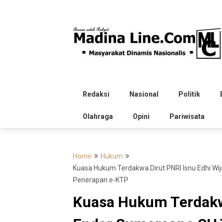
Skip
to
content
Redaksi
Nasional
Politik
Olahraga
Opini
Pariwisata
Home
Hukum
Kuasa Hukum Terdakwa Dirut PNRI Isnu Edhi W
Penerapan e-KTP
Kuasa Hukum Terdakwa