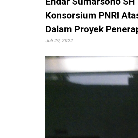
Endar Sumarsono SH
Konsorsium PNRI Atas
Dalam Proyek Penera
Juli 29, 2022