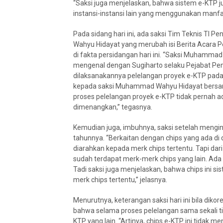
“Saksi juga menjelaskan, bahwa sistem e-KTP j
instansi-instansi lain yang menggunakan manfa
Pada sidang hari ini, ada saksi Tim Teknis T
Wahyu Hidayat yang merubah isi Berita Acara 
di fakta persidangan hari ini. “Saksi Muhamma
mengenal dengan Sugiharto selaku Pejabat P
dilaksanakannya pelelangan proyek e-KTP pada t
kepada saksi Muhammad Wahyu Hidayat bersam
proses pelelangan proyek e-KTP tidak pernah a
dimenangkan,” tegasnya.
Kemudian juga, imbuhnya, saksi setelah mengi
tahunnya. “Berkaitan dengan chips yang ada di 
diarahkan kepada merk chips tertentu. Tapi dari
sudah terdapat merk-merk chips yang lain. Ada
Tadi saksi juga menjelaskan, bahwa chips ini 
merk chips tertentu,” jelasnya.
Menurutnya, keterangan saksi hari ini bila dikor
bahwa selama proses pelelangan sama sekali ti
KTP yang lain. “Artinya, chips e-KTP ini tidak m