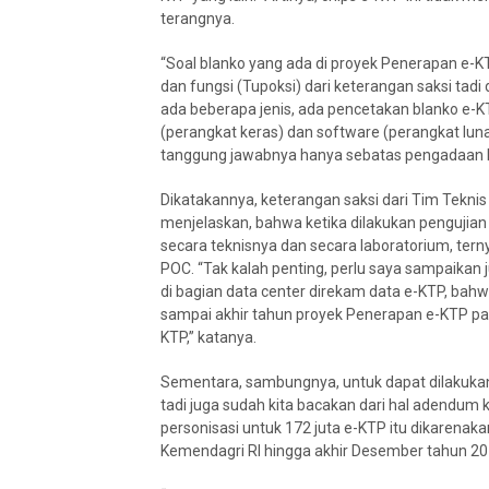
terangnya.
“Soal blanko yang ada di proyek Penerapan e-K
dan fungsi (Tupoksi) dari keterangan saksi tadi 
ada beberapa jenis, ada pencetakan blanko e-K
(perangkat keras) dan software (perangkat lun
tanggung jawabnya hanya sebatas pengadaan bl
Dikatakannya, keterangan saksi dari Tim Tek
menjelaskan, bahwa ketika dilakukan pengujian 
secara teknisnya dan secara laboratorium, tern
POC. “Tak kalah penting, perlu saya sampaikan
di bagian data center direkam data e-KTP, bah
sampai akhir tahun proyek Penerapan e-KTP pa
KTP,” katanya.
Sementara, sambungnya, untuk dapat dilakukan 
tadi juga sudah kita bacakan dari hal adendum
personisasi untuk 172 juta e-KTP itu dikarenak
Kemendagri RI hingga akhir Desember tahun 201