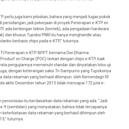
TP perlu juga kami jelsskan, bahwa yang menjadi tugas pokok
di persidangan, jadi pekerjaan di proyek Penerapan e-KTP ini
TP, ada bimbingan teknis (bimtek), ada pengadaan hardware
ak) dan khusus Tupoksi PNRI itu hanya menghandle atau
anko berbasis chips pada e-KTP,” tuturnya.
nis TI Penerapan e-KTP BPPT bernama Dwi Dharma
Producf on Charge (POC) terkait dengan chips e-KTP, baik
yata pengujiannya memenuhi standar dan dinyatakan lolos uji
 juga, dengan keterangan saksi Tri Sampurno yang Tupoksinya
wa data rekaman yang berhasil dihimpun oleh Kemendagri RI
da akhir Desember tahun 2013 tidak mencapai 172 juta e-
personisasi itu berdasarkan data rekaman yang ada. “Jadi
 ke-9 (sembilan) yang menyatakan, bahwa tidak tercapainya
an keterbatasan data rekaman yang berhasil dihimpun oleh
3,” tuturnya.