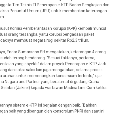
 Anggota Tim Teknis TI Penerapan e-KTP Badan Pengkajian dan
 Jaksa Penuntut Umum (JPU) untuk memberikan keterangan
im.
g diusut Komisi Pemberantasan Korupsi (KPK) kembali muncul
a) orang tersangka, yaitu korupsi pengadaan paket
idaknya membuat negara rugi sekitar Rp2,3 triliun.
jaya, Endar Sumarsono SH mengatakan, keterangan 4 orang
 sudah terang benderang. “Sesuai faktanya, pertama,
nilaian yang obyektif dalam proyek Penerapan e-KTP. Jadi
nang dan saksi-saksi lain juga mengatakan, selama proses
 arahan untuk memenangkan konsorsium tertentu,” ujar
ma Negara and Partner yang beralamat di gedung Graha
a Selatan (Jaksel) kepada wartawan Madina Line.Com ketika
nya sistem e-KTP ini berjalan dengan baik. “Bahkan,
engan baik yang dibangun oleh konsorsium PNRI dan saat ini