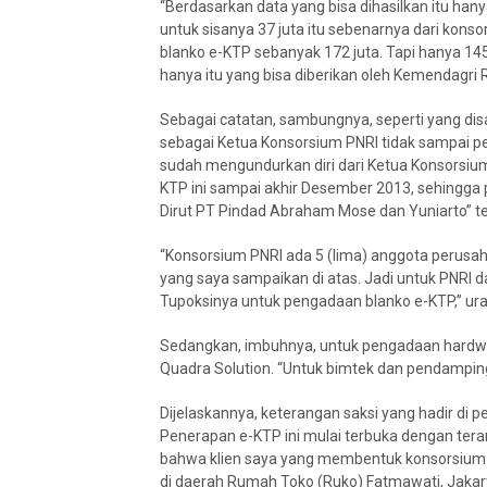
“Berdasarkan data yang bisa dihasilkan itu han
untuk sisanya 37 juta itu sebenarnya dari ko
blanko e-KTP sebanyak 172 juta. Tapi hanya 14
hanya itu yang bisa diberikan oleh Kemendagri R
Sebagai catatan, sambungnya, seperti yang dis
sebagai Ketua Konsorsium PNRI tidak sampai per
sudah mengundurkan diri dari Ketua Konsorsiu
KTP ini sampai akhir Desember 2013, sehingga p
Dirut PT Pindad Abraham Mose dan Yuniarto” t
“Konsorsium PNRI ada 5 (lima) anggota perus
yang saya sampaikan di atas. Jadi untuk PNRI da
Tupoksinya untuk pengadaan blanko e-KTP,” ura
Sedangkan, imbuhnya, untuk pengadaan hardwa
Quadra Solution. “Untuk bimtek dan pendamping
Dijelaskannya, keterangan saksi yang hadir di p
Penerapan e-KTP ini mulai terbuka dengan ter
bahwa klien saya yang membentuk konsorsium i
di daerah Rumah Toko (Ruko) Fatmawati, Jakarta