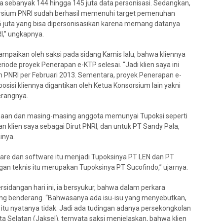
ya sebanyak 144 hingga 145 juta data personisasi. Sedangkan,
nsorsium PNRI sudah berhasil memenuhi target pemenuhan
5 juta yang bisa dipersonisasikan karena memang datanya
I,” ungkapnya.
ampaikan oleh saksi pada sidang Kamis lalu, bahwa kliennya
iode proyek Penerapan e-KTP selesai. “Jadi klien saya ini
m PNRI per Februari 2013. Sementara, proyek Penerapan e-
osisi kliennya digantikan oleh Ketua Konsorsium lain yakni
erangnya.
ahaan dan masing-masing anggota memunyai Tupoksi seperti
n klien saya sebagai Dirut PNRI, dan untuk PT Sandy Pala,
inya.
re dan software itu menjadi Tupoksinya PT LEN dan PT
an teknis itu merupakan Tupoksinya PT Sucofindo,” ujarnya.
ersidangan hari ini, ia bersyukur, bahwa dalam perkara
ang benderang. “Bahwasanya ada isu-isu yang menyebutkan,
tu nyatanya tidak. Jadi ada tudingan adanya persekongkolan
 Selatan (Jaksel), ternyata saksi menjelaskan, bahwa klien