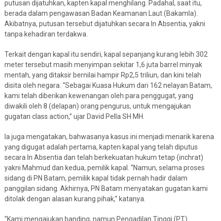
putusan dijatuhkan, kapten kapal menghilang. Padahal, saat itu,
berada dalam pengawasan Badan Keamanan Laut (Bakamla).
Akibatnya, putusan tersebut dijatuhkan secara In Absentia, yakni
tanpa kehadiran terdakwa.
Terkait dengan kapal itu sendiri, kapal sepanjang kurang lebih 302
meter tersebut masih menyimpan sekitar 1,6 juta barrel minyak
mentah, yang ditaksir bernilai hampir Rp2,5 triliun, dan kini telah
disita oleh negara. “Sebagai Kuasa Hukum dari 162 nelayan Batam,
kami telah diberikan kewenangan oleh para penggugat, yang
diwakili oleh 8 (delapan) orang pengurus, untuk mengajukan
gugatan class action,” ujar David Pella SH MH.
Ia juga mengatakan, bahwasanya kasus ini menjadi menarik karena
yang digugat adalah pertama, kapten kapal yang telah diputus
secara In Absentia dan telah berkekuatan hukum tetap (inchrat)
yakni Mahmud dan kedua, pemilik kapal. “Namun, selama proses
sidang di PN Batam, pemilik kapal tidak pernah hadir dalam
panggilan sidang. Akhirnya, PN Batam menyatakan gugatan kami
ditolak dengan alasan kurang pihak,” katanya.
“Kami mengajukan banding, namun Pengadilan Tinggi (PT)