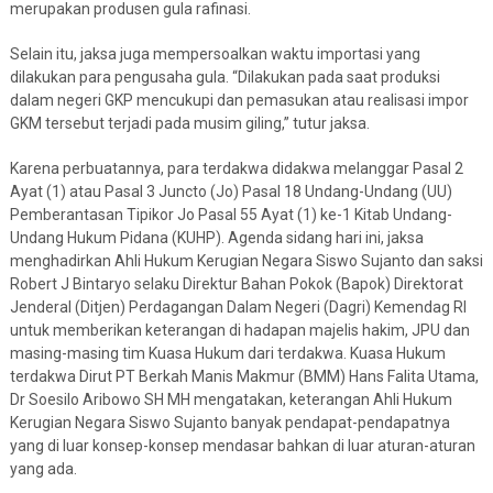
merupakan produsen gula rafinasi.
Selain itu, jaksa juga mempersoalkan waktu importasi yang
dilakukan para pengusaha gula. “Dilakukan pada saat produksi
dalam negeri GKP mencukupi dan pemasukan atau realisasi impor
GKM tersebut terjadi pada musim giling,” tutur jaksa.
Karena perbuatannya, para terdakwa didakwa melanggar Pasal 2
Ayat (1) atau Pasal 3 Juncto (Jo) Pasal 18 Undang-Undang (UU)
Pemberantasan Tipikor Jo Pasal 55 Ayat (1) ke-1 Kitab Undang-
Undang Hukum Pidana (KUHP). Agenda sidang hari ini, jaksa
menghadirkan Ahli Hukum Kerugian Negara Siswo Sujanto dan saksi
Robert J Bintaryo selaku Direktur Bahan Pokok (Bapok) Direktorat
Jenderal (Ditjen) Perdagangan Dalam Negeri (Dagri) Kemendag RI
untuk memberikan keterangan di hadapan majelis hakim, JPU dan
masing-masing tim Kuasa Hukum dari terdakwa. Kuasa Hukum
terdakwa Dirut PT Berkah Manis Makmur (BMM) Hans Falita Utama,
Dr Soesilo Aribowo SH MH mengatakan, keterangan Ahli Hukum
Kerugian Negara Siswo Sujanto banyak pendapat-pendapatnya
yang di luar konsep-konsep mendasar bahkan di luar aturan-aturan
yang ada.