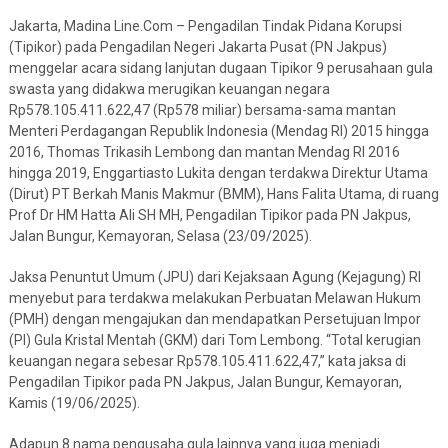
Jakarta, Madina Line.Com – Pengadilan Tindak Pidana Korupsi
(Tipikor) pada Pengadilan Negeri Jakarta Pusat (PN Jakpus)
menggelar acara sidang lanjutan dugaan Tipikor 9 perusahaan gula
swasta yang didakwa merugikan keuangan negara
Rp578.105.411.622,47 (Rp578 miliar) bersama-sama mantan
Menteri Perdagangan Republik Indonesia (Mendag RI) 2015 hingga
2016, Thomas Trikasih Lembong dan mantan Mendag RI 2016
hingga 2019, Enggartiasto Lukita dengan terdakwa Direktur Utama
(Dirut) PT Berkah Manis Makmur (BMM), Hans Falita Utama, di ruang
Prof Dr HM Hatta Ali SH MH, Pengadilan Tipikor pada PN Jakpus,
Jalan Bungur, Kemayoran, Selasa (23/09/2025).
Jaksa Penuntut Umum (JPU) dari Kejaksaan Agung (Kejagung) RI
menyebut para terdakwa melakukan Perbuatan Melawan Hukum
(PMH) dengan mengajukan dan mendapatkan Persetujuan Impor
(PI) Gula Kristal Mentah (GKM) dari Tom Lembong. “Total kerugian
keuangan negara sebesar Rp578.105.411.622,47,” kata jaksa di
Pengadilan Tipikor pada PN Jakpus, Jalan Bungur, Kemayoran,
Kamis (19/06/2025).
Adapun 8 nama pengusaha gula lainnya yang juga menjadi