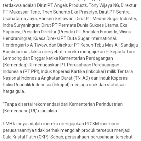
terdakwa adalah Dirut PT Angels Products, Tony Wijaya NG, Direktur
PT Makassar Tene, Then Surianto Eka Prasetyo, Dirut PT Sentra
Usahatama Jaya, Hansen Setiawan, Dirut PT Medan Sugar Industry,
Indra Suryaningrat, Dirut PT Permata Dunia Sukses Utama, Eka
Sapanca, Presiden Direktur (Presdir) PT Andalan Furnindo, Wisnu
Hendraningrat, Kuasa Direksi PT Duta Sugar International,
Hendrogiarto A Tiwow, dan Direktur PT Kebun Tebu Mas Ali Sandjaja
Boedidarmo. Jaksa menyebut mereka mengajukan PI kepada Tom
Lembong dan Enggar ketika Kementerian Perdagangan
(Kemendag) RI menugaskan PT Perusahaan Perdagangan
Indonesia (PT PPI), Induk Koperasi Kartika (Inkopkar) milik Tentara
Nasional Indonesia Angkatan Darat (TNI AD) dan Induk Koperasi
Polisi Republik Indonesia (Inkopol) menjaga stok dan stabilisasi
harga gula.
“Tanpa disertai rekomendasi dari Kementerian Perindustrian
(Kemenperin) RI,” ujar jaksa
PMH lainnya adalah mereka mengajukan PI GKM meskipun
perusahaannya tidak berhak mengolah produk tersebut menjadi
Gula Kristal Putih (GKP). Sebab, perusahaan-perusahaan tersebut