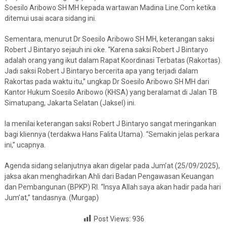
Soesilo Aribowo SH MH kepada wartawan Madina Line.Com ketika
ditemui usai acara sidang ini.
Sementara, menurut Dr Soesilo Aribowo SH MH, keterangan saksi
Robert J Bintaryo sejauh ini oke. “Karena saksi Robert J Bintaryo
adalah orang yang ikut dalam Rapat Koordinasi Terbatas (Rakortas).
Jadi saksi Robert J Bintaryo bercerita apa yang terjadi dalam
Rakortas pada waktu itu,” ungkap Dr Soesilo Aribowo SH MH dari
Kantor Hukum Soesilo Aribowo (KHSA) yang beralamat di Jalan TB
Simatupang, Jakarta Selatan (Jaksel) ini.
Ia menilai keterangan saksi Robert J Bintaryo sangat meringankan
bagi kliennya (terdakwa Hans Falita Utama). “Semakin jelas perkara
ini,” ucapnya.
Agenda sidang selanjutnya akan digelar pada Jum’at (25/09/2025),
jaksa akan menghadirkan Ahli dari Badan Pengawasan Keuangan
dan Pembangunan (BPKP) RI. “Insya Allah saya akan hadir pada hari
Jum’at,” tandasnya. (Murgap)
Post Views:
936