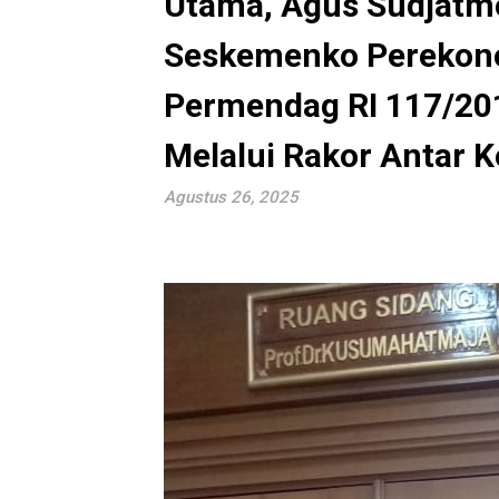
Utama, Agus Sudjatm
Seskemenko Perekono
Permendag RI 117/201
Melalui Rakor Antar 
Agustus 26, 2025