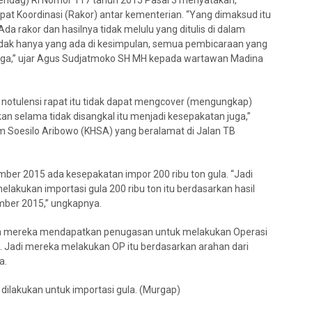
endag) RI Nomor 117 tahun 2015 Pasal 3 menyatakan,
pat Koordinasi (Rakor) antar kementerian. “Yang dimaksud itu
a rakor dan hasilnya tidak melulu yang ditulis di dalam
tidak hanya yang ada di kesimpulan, semua pembicaraan yang
 juga,” ujar Agus Sudjatmoko SH MH kepada wartawan Madina
au notulensi rapat itu tidak dapat mengcover (mengungkap)
n selama tidak disangkal itu menjadi kesepakatan juga,”
 Soesilo Aribowo (KHSA) yang beralamat di Jalan TB
ber 2015 ada kesepakatan impor 200 ribu ton gula. “Jadi
kukan importasi gula 200 ribu ton itu berdasarkan hasil
ember 2015,” ungkapnya.
nya mereka mendapatkan penugasan untuk melakukan Operasi
I. Jadi mereka melakukan OP itu berdasarkan arahan dari
a.
ilakukan untuk importasi gula. (Murgap)