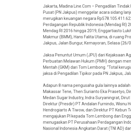
Jakarta, Madina Line.Com – Pengadilan Tindak P
Pusat (PN Jakpus) menggelar acara sidang lan
merugikan keuangan negara Rp578.105.411.62
Perdagangan Republik Indonesia (Mendag RI) 
Mendag RI 2016 hingga 2019, Enggartiasto Luki
Makmur (BMM), Hans Falita Utama, di ruang Pr
Jakpus, Jalan Bungur, Kemayoran, Selasa (26/
Jaksa Penuntut Umum (JPU) dari Kejaksaan Ag
Perbuatan Melawan Hukum (PMH) dengan mengaj
Mentah (GKM) dari Tom Lembong. “Total kerugi
jaksa di Pengadilan Tipikor pada PN Jakpus, J
Adapun 8 nama pengusaha gula lainnya adalah D
Makassar Tene, Then Surianto Eka Prasetyo, Di
Medan Sugar Industry, Indra Suryaningrat, Dir
Direktur (Presdir) PT Andalan Furnindo, Wisnu H
Hendrogiarto A Tiwow, dan Direktur PT Kebun 
mengajukan PI kepada Tom Lembong dan Engga
menugaskan PT Perusahaan Perdagangan Indonesi
Nasional Indonesia Angkatan Darat (TNI AD) dan I