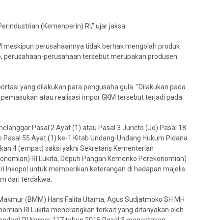
rindustrian (Kemenperin) RI,” ujar jaksa
M meskipun perusahaannya tidak berhak mengolah produk
bab, perusahaan-perusahaan tersebut merupakan produsen
ortasi yang dilakukan para pengusaha gula. “Dilakukan pada
pemasukan atau realisasi impor GKM tersebut terjadi pada
langgar Pasal 2 Ayat (1) atau Pasal 3 Juncto (Jo) Pasal 18
 Pasal 55 Ayat (1) ke-1 Kitab Undang-Undang Hukum Pidana
rkan 4 (empat) saksi yakni Sekretaris Kementerian
onomian) RI Lukita, Deputi Pangan Kemenko Perekonomian)
ari Inkopol untuk memberikan keterangan di hadapan majelis
m dari terdakwa.
 Makmur (BMM) Hans Falita Utama, Agus Sudjatmoko SH MH
omian RI Lukita menerangkan terkait yang ditanyakan oleh