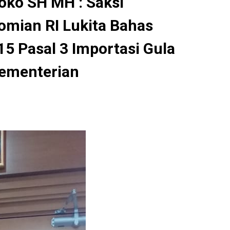
oko SH MH : Saksi
mian RI Lukita Bahas
5 Pasal 3 Importasi Gula
Kementerian