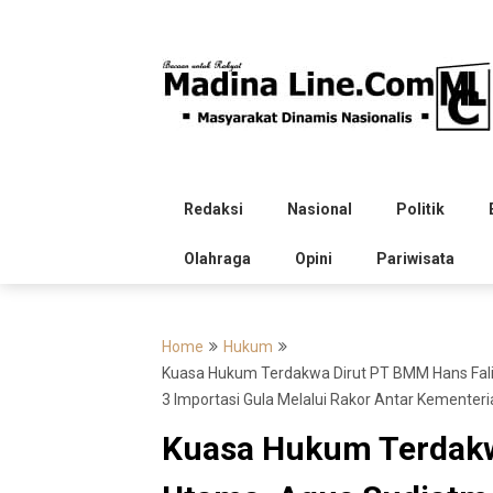
Skip
to
content
Redaksi
Nasional
Politik
Olahraga
Opini
Pariwisata
Home
Hukum
Kuasa Hukum Terdakwa Dirut PT BMM Hans Fali
3 Importasi Gula Melalui Rakor Antar Kementeri
Kuasa Hukum Terdakw