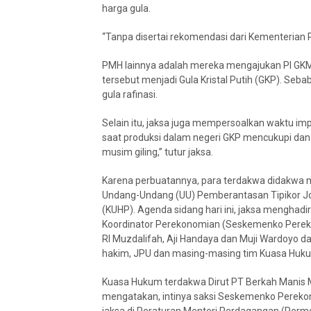
harga gula.
“Tanpa disertai rekomendasi dari Kementerian Pe
PMH lainnya adalah mereka mengajukan PI GK
tersebut menjadi Gula Kristal Putih (GKP). Se
gula rafinasi.
Selain itu, jaksa juga mempersoalkan waktu imp
saat produksi dalam negeri GKP mencukupi dan 
musim giling,” tutur jaksa.
Karena perbuatannya, para terdakwa didakwa me
Undang-Undang (UU) Pemberantasan Tipikor Jo
(KUHP). Agenda sidang hari ini, jaksa menghadi
Koordinator Perekonomian (Seskemenko Perek
RI Muzdalifah, Aji Handaya dan Muji Wardoyo d
hakim, JPU dan masing-masing tim Kuasa Huku
Kuasa Hukum terdakwa Dirut PT Berkah Manis
mengatakan, intinya saksi Seskemenko Perekon