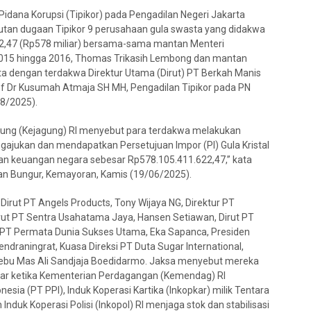
idana Korupsi (Tipikor) pada Pengadilan Negeri Jakarta
jutan dugaan Tipikor 9 perusahaan gula swasta yang didakwa
2,47 (Rp578 miliar) bersama-sama mantan Menteri
2015 hingga 2016, Thomas Trikasih Lembong dan mantan
ta dengan terdakwa Direktur Utama (Dirut) PT Berkah Manis
of Dr Kusumah Atmaja SH MH, Pengadilan Tipikor pada PN
08/2025).
ung (Kejagung) RI menyebut para terdakwa melakukan
ukan dan mendapatkan Persetujuan Impor (PI) Gula Kristal
an keuangan negara sebesar Rp578.105.411.622,47,” kata
alan Bungur, Kemayoran, Kamis (19/06/2025).
irut PT Angels Products, Tony Wijaya NG, Direktur PT
rut PT Sentra Usahatama Jaya, Hansen Setiawan, Dirut PT
ut PT Permata Dunia Sukses Utama, Eka Sapanca, Presiden
endraningrat, Kuasa Direksi PT Duta Sugar International,
Tebu Mas Ali Sandjaja Boedidarmo. Jaksa menyebut mereka
r ketika Kementerian Perdagangan (Kemendag) RI
a (PT PPI), Induk Koperasi Kartika (Inkopkar) milik Tentara
nduk Koperasi Polisi (Inkopol) RI menjaga stok dan stabilisasi