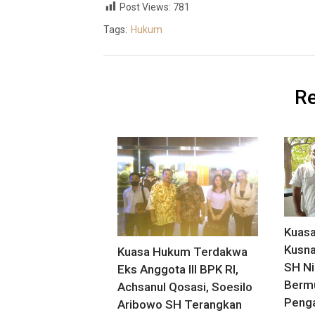
Post Views:
781
Tags:
Hukum
Re
Kuas
Kusna
Kuasa Hukum Terdakwa
SH Ni
Eks Anggota III BPK RI,
Bermu
Achsanul Qosasi, Soesilo
Penga
Aribowo SH Terangkan