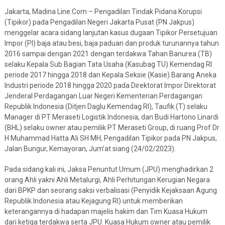
Jakarta, Madina Line.Com – Pengadilan Tindak Pidana Korupsi
(Tipikor) pada Pengadilan Negeri Jakarta Pusat (PN Jakpus)
menggelar acara sidang lanjutan kasus dugaan Tipikor Persetujuan
Impor (PI) baja atau besi, baja paduan dan produk turunannya tahun
2016 sampai dengan 2021 dengan terdakwa Tahan Banurea (TB)
selaku Kepala Sub Bagian Tata Usaha (Kasubag TU) Kemendag RI
periode 2017 hingga 2018 dan Kepala Seksie (Kasie) Barang Aneka
Industri periode 2018 hingga 2020 pada Direktorat Impor Direktorat
Jenderal Perdagangan Luar Negeri Kementerian Perdagangan
Republik Indonesia (Ditjen Daglu Kemendag RI), Taufik (T) selaku
Manager di PT Meraseti Logistik Indonesia, dan Budi Hartono Linardi
(BHL) selaku owner atau pemilik PT Meraseti Group, di ruang Prof Dr
H Muhammad Hatta Ali SH MH, Pengadilan Tipikor pada PN Jakpus,
Jalan Bungur, Kemayoran, Jum’at siang (24/02/2023).
Pada sidang kali ini, Jaksa Penuntut Umum (JPU) menghadirkan 2
orang Ahli yakni Ahli Metalurgi, Ahli Perhitungan Kerugian Negara
dari BPKP dan seorang saksi verbalisasi (Penyidik Kejaksaan Agung
Republik Indonesia atau Kejagung RI) untuk memberikan
keterangannya di hadapan majelis hakim dan Tim Kuasa Hukum
dari ketiga terdakwa serta JPU. Kuasa Hukum owner atau pemilik