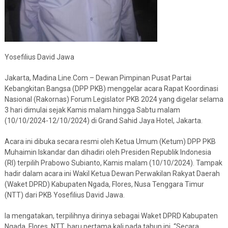
Yosefilius David Jawa
Jakarta, Madina Line.Com – Dewan Pimpinan Pusat Partai
Kebangkitan Bangsa (DPP PKB) menggelar acara Rapat Koordinasi
Nasional (Rakornas) Forum Legislator PKB 2024 yang digelar selama
3 hari dimulai sejak Kamis malam hingga Sabtu malam
(10/10/2024-12/10/2024) di Grand Sahid Jaya Hotel, Jakarta.
Acara ini dibuka secara resmi oleh Ketua Umum (Ketum) DPP PKB
Muhaimin Iskandar dan dihadiri oleh Presiden Republik Indonesia
(RI) terpilih Prabowo Subianto, Kamis malam (10/10/2024). Tampak
hadir dalam acara ini Wakil Ketua Dewan Perwakilan Rakyat Daerah
(Waket DPRD) Kabupaten Ngada, Flores, Nusa Tenggara Timur
(NTT) dari PKB Yosefilius David Jawa.
Ia mengatakan, terpilihnya dirinya sebagai Waket DPRD Kabupaten
Ngada, Flores, NTT, baru pertama kali pada tahun ini. “Secara