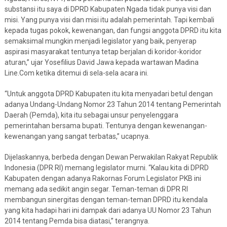
substansi itu saya di DPRD Kabupaten Ngada tidak punya visi dan
misi. Yang punya visi dan misi itu adalah pemerintah. Tapi kembali
kepada tugas pokok, kewenangan, dan fungsi anggota DPRD itu kita
semaksimal mungkin menjadi legislator yang baik, penyerap
aspirasi masyarakat tentunya tetap berjalan di koridor-koridor
aturan,” ujar Yosefilius David Jawa kepada wartawan Madina
Line.Com ketika ditemui di sela-sela acara ini.
“Untuk anggota DPRD Kabupaten itu kita menyadari betul dengan
adanya Undang-Undang Nomor 23 Tahun 2014 tentang Pemerintah
Daerah (Pemda), kita itu sebagai unsur penyelenggara
pemerintahan bersama bupati. Tentunya dengan kewenangan-
kewenangan yang sangat terbatas,” ucapnya.
Dijelaskannya, berbeda dengan Dewan Perwakilan Rakyat Republik
Indonesia (DPR RI) memang legislator murni. “Kalau kita di DPRD
Kabupaten dengan adanya Rakornas Forum Legislator PKB ini
memang ada sedikit angin segar. Teman-teman di DPR RI
membangun sinergitas dengan teman-teman DPRD itu kendala
yang kita hadapi hari ini dampak dari adanya UU Nomor 23 Tahun
2014 tentang Pemda bisa diatasi,” terangnya.