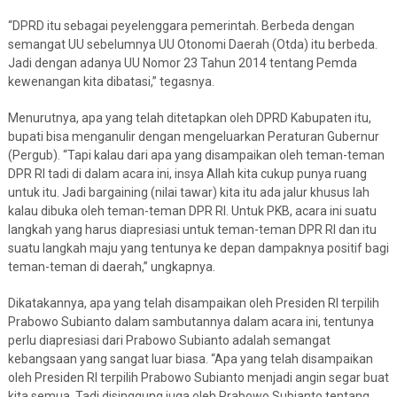
“DPRD itu sebagai peyelenggara pemerintah. Berbeda dengan
semangat UU sebelumnya UU Otonomi Daerah (Otda) itu berbeda.
Jadi dengan adanya UU Nomor 23 Tahun 2014 tentang Pemda
kewenangan kita dibatasi,” tegasnya.
Menurutnya, apa yang telah ditetapkan oleh DPRD Kabupaten itu,
bupati bisa menganulir dengan mengeluarkan Peraturan Gubernur
(Pergub). “Tapi kalau dari apa yang disampaikan oleh teman-teman
DPR RI tadi di dalam acara ini, insya Allah kita cukup punya ruang
untuk itu. Jadi bargaining (nilai tawar) kita itu ada jalur khusus lah
kalau dibuka oleh teman-teman DPR RI. Untuk PKB, acara ini suatu
langkah yang harus diapresiasi untuk teman-teman DPR RI dan itu
suatu langkah maju yang tentunya ke depan dampaknya positif bagi
teman-teman di daerah,” ungkapnya.
Dikatakannya, apa yang telah disampaikan oleh Presiden RI terpilih
Prabowo Subianto dalam sambutannya dalam acara ini, tentunya
perlu diapresiasi dari Prabowo Subianto adalah semangat
kebangsaan yang sangat luar biasa. “Apa yang telah disampaikan
oleh Presiden RI terpilih Prabowo Subianto menjadi angin segar buat
kita semua. Tadi disinggung juga oleh Prabowo Subianto tentang