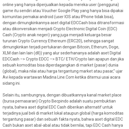
online yang hanya diperjualkan kepada mereka user (pengguna)
game itu sendiri atau Voucher Google Play yang hanya bisa dipakai
komunitas pemakai android (user IOS atau IPhone tidak bisa),
dengan dimungkinkannya aset digital EDCCash bisa ditransformasi
atau dikonversikan menjadi Crypto Electnonic Digital Coin (EDC)
Cash (Crypto anak negeri) yang juga menjadi keluarga besar
turunan Crypto Currency Ethereum (ERC20), sehingga sangat
dimungkinkan terjadi pertukaran dengan Bitcoin, Etherum, Doge,
XLM dan lain lain (dll)) yang alur sederhananya adalah aset Digital
EDCCash –> Crypto EDCC –> BTC/ ETH/Crypto lain apapun dan jika
sebuah komoditas bisa diperdagangkan di market (pasar) dunia
(global), maka nilai atau harga tergantung market atau pasar,” ujar
Avi kepada wartawan Madina Line.Com ketika ditemui usai acara
sidang ini.
Selain itu, sambungnya, dengan dibuatkannya kanal market place
(bursa pemasaran) Crypto Becpindo adalah suatu pembuktian
nyata, bahwa aset digital EDC Cash diberikan alternatif untuk
terjadinya jual beli di market lokal ataupun global (harga komoditas
tergantung pasar) dan sebuah fakta nyata, bahwa aset digital EDC
Cash bukan aset abal-abal atau tidak bernilai, tapi EDC Cash hanya