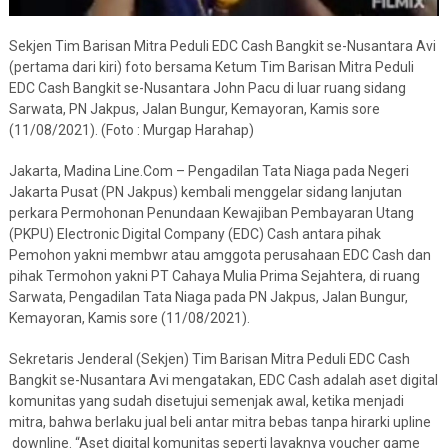
Sekjen Tim Barisan Mitra Peduli EDC Cash Bangkit se-Nusantara Avi
(pertama dari kiri) foto bersama Ketum Tim Barisan Mitra Peduli
EDC Cash Bangkit se-Nusantara John Pacu di luar ruang sidang
Sarwata, PN Jakpus, Jalan Bungur, Kemayoran, Kamis sore
(11/08/2021). (Foto : Murgap Harahap)
Jakarta, Madina Line.Com – Pengadilan Tata Niaga pada Negeri
Jakarta Pusat (PN Jakpus) kembali menggelar sidang lanjutan
perkara Permohonan Penundaan Kewajiban Pembayaran Utang
(PKPU) Electronic Digital Company (EDC) Cash antara pihak
Pemohon yakni membwr atau amggota perusahaan EDC Cash dan
pihak Termohon yakni PT Cahaya Mulia Prima Sejahtera, di ruang
Sarwata, Pengadilan Tata Niaga pada PN Jakpus, Jalan Bungur,
Kemayoran, Kamis sore (11/08/2021).
Sekretaris Jenderal (Sekjen) Tim Barisan Mitra Peduli EDC Cash
Bangkit se-Nusantara Avi mengatakan, EDC Cash adalah aset digital
komunitas yang sudah disetujui semenjak awal, ketika menjadi
mitra, bahwa berlaku jual beli antar mitra bebas tanpa hirarki upline
downline. “Aset digital komunitas seperti layaknya voucher game