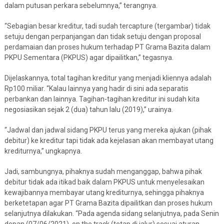
dalam putusan perkara sebelumnya,” terangnya.
“Sebagian besar kreditur, tadi sudah tercapture (tergambar) tidak
setuju dengan perpanjangan dan tidak setuju dengan proposal
perdamaian dan proses hukum terhadap PT Grama Bazita dalam
PKPU Sementara (PKPUS) agar dipailitkan,” tegasnya.
Dijelaskannya, total tagihan kreditur yang menjadi kliennya adalah
Rp100 miliar. “Kalau lainnya yang hadir di sini ada separatis
perbankan dan lainnya. Tagihan-tagihan kreditur ini sudah kita
negosiasikan sejak 2 (dua) tahun lalu (2019),” urainya.
“Jadwal dan jadwal sidang PKPU terus yang mereka ajukan (pihak
debitur) ke kreditur tapi tidak ada kejelasan akan membayat utang
krediturnya,” ungkapnya.
Jadi, sambungnya, pihaknya sudah menganggap, bahwa pihak
debitur tidak ada itikad baik dalam PKPUS untuk menyelesaikan
kewajibannya membayar utang krediturnya, sehingga pihaknya
berketetapan agar PT Grama Bazita dipailitkan dan proses hukum
selanjutnya dilakukan. “Pada agenda sidang selanjutnya, pada Senin
depan (07/06/2021), on the track (tetap di jalur) sesuai aturan