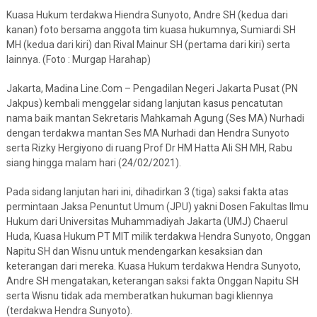
Kuasa Hukum terdakwa Hiendra Sunyoto, Andre SH (kedua dari
kanan) foto bersama anggota tim kuasa hukumnya, Sumiardi SH
MH (kedua dari kiri) dan Rival Mainur SH (pertama dari kiri) serta
lainnya. (Foto : Murgap Harahap)
Jakarta, Madina Line.Com – Pengadilan Negeri Jakarta Pusat (PN
Jakpus) kembali menggelar sidang lanjutan kasus pencatutan
nama baik mantan Sekretaris Mahkamah Agung (Ses MA) Nurhadi
dengan terdakwa mantan Ses MA Nurhadi dan Hendra Sunyoto
serta Rizky Hergiyono di ruang Prof Dr HM Hatta Ali SH MH, Rabu
siang hingga malam hari (24/02/2021).
Pada sidang lanjutan hari ini, dihadirkan 3 (tiga) saksi fakta atas
permintaan Jaksa Penuntut Umum (JPU) yakni Dosen Fakultas Ilmu
Hukum dari Universitas Muhammadiyah Jakarta (UMJ) Chaerul
Huda, Kuasa Hukum PT MIT milik terdakwa Hendra Sunyoto, Onggan
Napitu SH dan Wisnu untuk mendengarkan kesaksian dan
keterangan dari mereka. Kuasa Hukum terdakwa Hendra Sunyoto,
Andre SH mengatakan, keterangan saksi fakta Onggan Napitu SH
serta Wisnu tidak ada memberatkan hukuman bagi kliennya
(terdakwa Hendra Sunyoto).