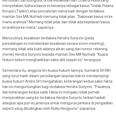
Kemudian, sambungnya, untuk kesaksian dari Chaerul Huda yang
menyatakan, bahwa kasus ini kenanya sebagai kasus Tindak Pidana
Korupsi (Tipikor) atau pencatutan nama baik dengan terdakwa
mantan Ses MA Nurhadi memang tidak jelas. “Dakwaan kasus ini ke
mana arahnya? Memang tidak jelas dan tidak ada kejelasan kasus
ini arahnya ke mana,” paparnya.
Menurutnya, kesaksian terdakwa Hendra Sunyoto (pada
persidangan ini memberikan kesaksian secara zoom meeting),
memang tidak ada bukti adanya aliran uang dari nomor rekening
(norek) Hendra Sunyoto kepada mantan Ses MA Nurhadi. “Kuasa
Hukum belum menghadirkan saksi ahli sejauh ini,” terangnya.
Sementara itu, anggota tim kuasa hukum lainnya, Sumiardi SH MH
yang turut hadir dalam persidangan lanjutan kali ini mendampingi
kuasa hukum Andre SH mengatakan, keterangan kedua saksi fakta
hari ini menguntungkan bagi terdakwa Hendra Sunyoto. “Pasalnya,
dari keterangan kedua saski fakta ini mengaku tidak pernah
menyerahkan uang ke terdakwa Hendra Sunyoto terkait hadiah
ataupun apa pun itu jenisnya untuk mengurus perkara di pengadilan
seperti yang ditudingkan oleh Rizky Hergiyono,” paparnya.