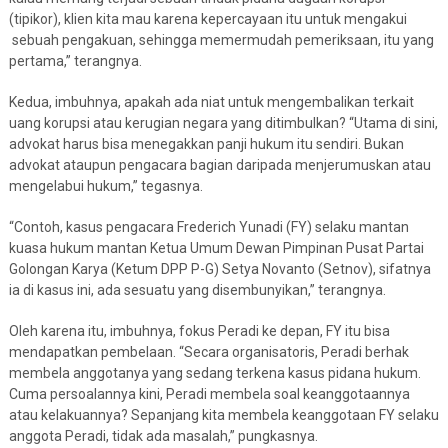
(tipikor), klien kita mau karena kepercayaan itu untuk mengakui
sebuah pengakuan, sehingga memermudah pemeriksaan, itu yang
pertama,” terangnya.
Kedua, imbuhnya, apakah ada niat untuk mengembalikan terkait
uang korupsi atau kerugian negara yang ditimbulkan? “Utama di sini,
advokat harus bisa menegakkan panji hukum itu sendiri. Bukan
advokat ataupun pengacara bagian daripada menjerumuskan atau
mengelabui hukum,” tegasnya.
“Contoh, kasus pengacara Frederich Yunadi (FY) selaku mantan
kuasa hukum mantan Ketua Umum Dewan Pimpinan Pusat Partai
Golongan Karya (Ketum DPP P-G) Setya Novanto (Setnov), sifatnya
ia di kasus ini, ada sesuatu yang disembunyikan,” terangnya.
Oleh karena itu, imbuhnya, fokus Peradi ke depan, FY itu bisa
mendapatkan pembelaan. “Secara organisatoris, Peradi berhak
membela anggotanya yang sedang terkena kasus pidana hukum.
Cuma persoalannya kini, Peradi membela soal keanggotaannya
atau kelakuannya? Sepanjang kita membela keanggotaan FY selaku
anggota Peradi, tidak ada masalah,” pungkasnya.