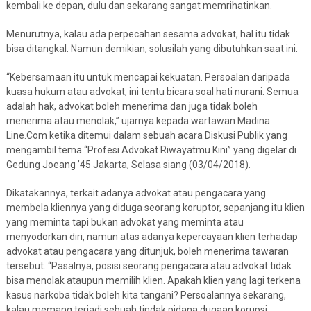
kembali ke depan, dulu dan sekarang sangat memrihatinkan.
Menurutnya, kalau ada perpecahan sesama advokat, hal itu tidak
bisa ditangkal. Namun demikian, solusilah yang dibutuhkan saat ini.
“Kebersamaan itu untuk mencapai kekuatan. Persoalan daripada
kuasa hukum atau advokat, ini tentu bicara soal hati nurani. Semua
adalah hak, advokat boleh menerima dan juga tidak boleh
menerima atau menolak,” ujarnya kepada wartawan Madina
Line.Com ketika ditemui dalam sebuah acara Diskusi Publik yang
mengambil tema “Profesi Advokat Riwayatmu Kini” yang digelar di
Gedung Joeang ’45 Jakarta, Selasa siang (03/04/2018).
Dikatakannya, terkait adanya advokat atau pengacara yang
membela kliennya yang diduga seorang koruptor, sepanjang itu klien
yang meminta tapi bukan advokat yang meminta atau
menyodorkan diri, namun atas adanya kepercayaan klien terhadap
advokat atau pengacara yang ditunjuk, boleh menerima tawaran
tersebut. “Pasalnya, posisi seorang pengacara atau advokat tidak
bisa menolak ataupun memilih klien. Apakah klien yang lagi terkena
kasus narkoba tidak boleh kita tangani? Persoalannya sekarang,
kalau memang terjadi sebuah tindak pidana dugaan korupsi