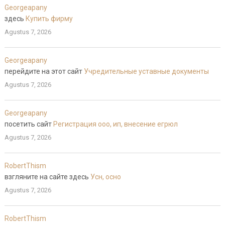
Georgeapany
здесь
Купить фирму
Agustus 7, 2026
Georgeapany
перейдите на этот сайт
Учредительные уставные документы
Agustus 7, 2026
Georgeapany
посетить сайт
Регистрация ооо, ип, внесение егрюл
Agustus 7, 2026
RobertThism
взгляните на сайте здесь
Усн, осно
Agustus 7, 2026
RobertThism