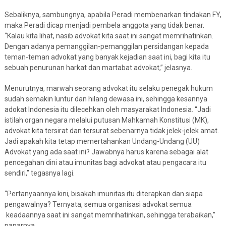
Sebaliknya, sambungnya, apabila Peradi membenarkan tindakan FY,
maka Peradi dicap menjadi pembela anggota yang tidak benar.
“Kalau kita lihat, nasib advokat kita saat ini sangat memrihatinkan.
Dengan adanya pemanggilan-pemanggilan persidangan kepada
teman-teman advokat yang banyak kejadian saat ini, bagi kita itu
sebuah penurunan harkat dan martabat advokat,” jelasnya.
Menurutnya, marwah seorang advokat itu selaku penegak hukum
sudah semakin luntur dan hilang dewasa ini, sehingga kesannya
adokat Indonesia itu dilecehkan oleh masyarakat Indonesia. “Jadi
istilah organ negara melalui putusan Mahkamah Konstitusi (MK),
advokat kita tersirat dan tersurat sebenarnya tidak jelek-jelek amat.
Jadi apakah kita tetap memertahankan Undang-Undang (UU)
Advokat yang ada saat ini? Jawabnya harus karena sebagai alat
pencegahan dini atau imunitas bagi advokat atau pengacara itu
sendiri,” tegasnya lagi.
“Pertanyaannya kini, bisakah imunitas itu diterapkan dan siapa
pengawalnya? Ternyata, semua organisasi advokat semua
keadaannya saat ini sangat memrihatinkan, sehingga terabaikan,”
paparnya.