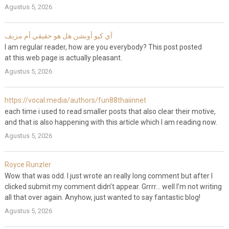
Agustus 5, 2026
آي كيو أوبشن هل هو حقيقي أم مزيف
I am regular reader, how are you everybody? This post posted
at this web page is actually pleasant.
Agustus 5, 2026
https://vocal.media/authors/fun88thaiinnet
each time i used to read smaller posts that also clear their motive,
and that is also happening with this article which I am reading now.
Agustus 5, 2026
Royce Runzler
Wow that was odd. I just wrote an really long comment but after I
clicked submit my comment didn’t appear. Grrrr… well I’m not writing
all that over again. Anyhow, just wanted to say fantastic blog!
Agustus 5, 2026