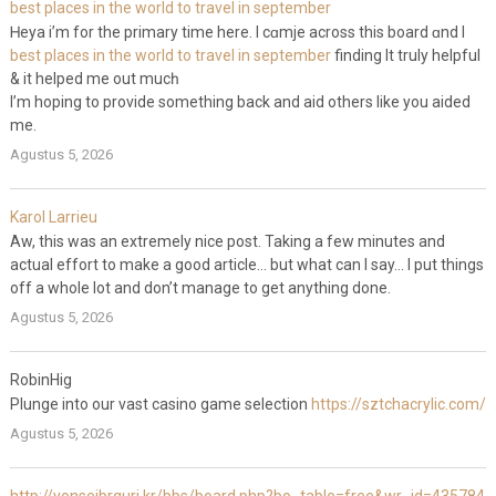
best places in the world to travel in september
Ꮋeya i’m for the primary time here. I cɑmje across this board ɑnd I
best places in the world to travel in september
finding It truly helpful
& it helped me out mucһ.
I’m hoping to provіde something back and aid others like you аided
me.
Agustus 5, 2026
Karol Larrieu
Aw, this was an extremely nice post. Taking a few minutes and
actual effort to make a good article… but what can I say… I put things
off a whole lot and don’t manage to get anything done.
Agustus 5, 2026
RobinHig
Plunge into our vast casino game selection
https://sztchacrylic.com/
Agustus 5, 2026