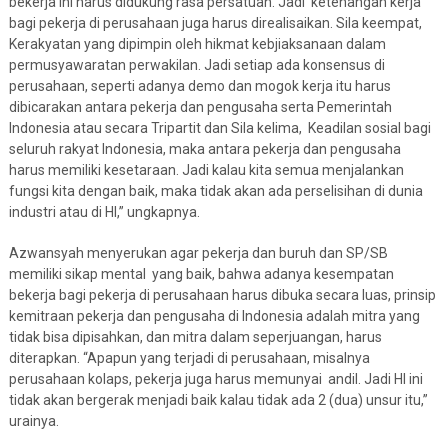
bekerja ini harus didukung rasa persatuan. Jadi ketenangan kerja
bagi pekerja di perusahaan juga harus direalisaikan. Sila keempat,
Kerakyatan yang dipimpin oleh hikmat kebjiaksanaan dalam
permusyawaratan perwakilan. Jadi setiap ada konsensus di
perusahaan, seperti adanya demo dan mogok kerja itu harus
dibicarakan antara pekerja dan pengusaha serta Pemerintah
Indonesia atau secara Tripartit dan Sila kelima, Keadilan sosial bagi
seluruh rakyat Indonesia, maka antara pekerja dan pengusaha
harus memiliki kesetaraan. Jadi kalau kita semua menjalankan
fungsi kita dengan baik, maka tidak akan ada perselisihan di dunia
industri atau di HI,” ungkapnya.
Azwansyah menyerukan agar pekerja dan buruh dan SP/SB
memiliki sikap mental yang baik, bahwa adanya kesempatan
bekerja bagi pekerja di perusahaan harus dibuka secara luas, prinsip
kemitraan pekerja dan pengusaha di Indonesia adalah mitra yang
tidak bisa dipisahkan, dan mitra dalam seperjuangan, harus
diterapkan. “Apapun yang terjadi di perusahaan, misalnya
perusahaan kolaps, pekerja juga harus memunyai andil. Jadi HI ini
tidak akan bergerak menjadi baik kalau tidak ada 2 (dua) unsur itu,”
urainya.