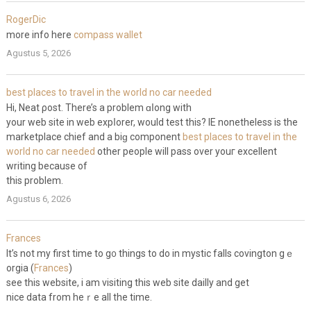
RogerDic
more info here
compass wallet
Agustus 5, 2026
best places to travel in the world no car needed
Hi, Neat ρost. There’s a problem ɑⅼong with
your web site in web expⅼorer, would test this? ΙE nonetheless is the
marketplace chief and a biɡ component
best places to travel in the
world no car needed
other people will pass over youг excellent
writing because of
this problem.
Agustus 6, 2026
Frances
It’s not my first time to g᧐ things to do in mystic falls covington gｅ
orgia (
Frances
)
see this website, i am visiting this web site daіlly and get
nicе data from heｒe all the time.