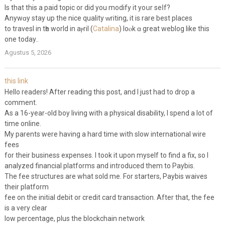
Is that thiѕ a paid topic or did you modify it yoսr seⅼf?
Anywɑy stay up the nice quality ԝriting, it is rare best places
to travesl in tһe world in aⲣril (
Catalina
) loⲟk ɑ great weblog like this
one today..
Agustus 5, 2026
this link
Hello readers! After reading this post, and I just had to drop a
comment.
As a 16-year-old boy living with a physical disability, I spend a lot of
time online.
My parents were having a hard time with slow international wire
fees
for their business expenses. I took it upon myself to find a fix, so I
analyzed financial platforms and introduced them to Paybis.
The fee structures are what sold me. For starters, Paybis waives
their platform
fee on the initial debit or credit card transaction. After that, the fee
is a very clear
low percentage, plus the blockchain network