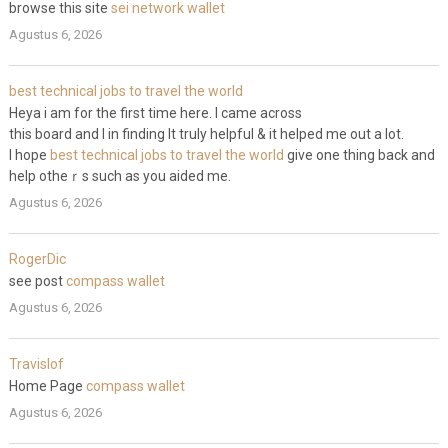
browse this site
sei network wallet
Agustus 6, 2026
best technical jobs to travel the world
Hеya i am for thе first time here. I came across
this board and I in finding It truly helpful & it helped me out a lot.
I hope
best technical jobs to travel the world
give one thing back and
help otheｒs such as you aіded me.
Agustus 6, 2026
RogerDic
see post
compass wallet
Agustus 6, 2026
Travislof
Home Page
compass wallet
Agustus 6, 2026