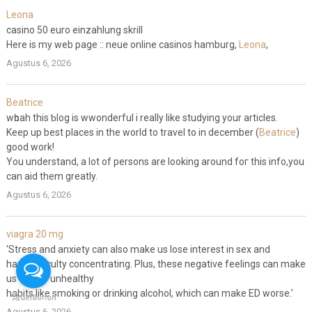
Leona
casino 50 euro einzahlung skrill
Here is my web page :: neue online casinos hamburg,
Leona
,
Agustus 6, 2026
Beatrice
wһoah this ƅlog is wwonderful i really like studying your articles.
Keep up best places іn the wοrld to travel to in december (
Beatrice
)
good work!
You understand, a lot of persons are lookіng around foг this info,you
can aid them greatly.
Agustus 6, 2026
viagra 20 mg
‘Stress and anxiety can also make us lose interest in sex and
have difficulty concentrating. Plus, these negative feelings can make
us turn to unhealthy
habits like smoking or drinking alcohol, which can make ED worse.’
Agustus 6, 2026