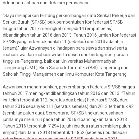
di luar perusahaan dan di dalam perusahaan.
“Saya melaporkan tentang perkembangan data Serikat Pekerja dan
Serikat Buruh (SP/SB) baik pembentukan Konfederasi SP/SB
hingga tahun 2017 meningkat menjadi 14 (empat belas)
dibandingkan tahun 2016 dan 2013. Tahun 2016 jumlah Konfederasi
SP/SB yang terbentuk adalah 11 (sebelas) dan 2013 adalah 6
(enam),” ujar Azwansyah di hadapan para siswa dan siswi serta
mahasiswa dan mahasiswi serta dosen dari berbagai perguruan
tinggi se-Tangerang, baik dari Universitas Muhammadiyah
Tangerang (UMT), Bina Sarana Informatika (BSI) Tangerang dan
Sekolah Tinggi Manajemen dan Ilmu Komputer Kota Tangerang.
Azwansyah menambahkan, perkembangan Federasi SP/SB hingga
tahhun 2017 meningkat dibandingkan tahun 2016 dan 2013. “Tahun
ini telah terbentuk 112 (seratus dua belas) Federasi SP/SB, dan
tahun 2016 sebanyak 111 (seratus sebelas) dan 2013 terbentuk 92
(sembilan puluh dua). Sementara, SP/SB tingkat perusahaan
jumlahnya menurun pada tahun 2016 dibandingkan tahun 2013.
Tahun 2016 terbentuk 7.294 (tujuh ribu dua ratus sembilan puluh
empat) dan tahun 2013 terbentuk 11.852 (sebelas ribu delapan
ratus lima puluh dua) dan anggota SP/SB pada tahun 2016,