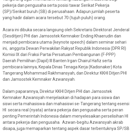
pekerja dan pengusaha serta posisi tawar Serikat Pekerja
(SP)/Serikat buruh (SB) di perusahaan. Adapun jumlah peserta
yang hadir dalam acara tersebut 70 (tujuh puluh) orang.
Acara ini dibuka secara langsung oleh Sekretaris Direktorat Jenderal
(Sesditjen) PHI dan Jamsostek Kemnaker Ending Khaerudin dan
menjadi pembicara utama (keynote speech) dalam seminar sehari
ini, anggota Dewan Perwakilan Rakyat Republik Indonesia (DPR RI)
Komisi IX dari Fraksi Partai Persatuan Pembangunan (F-PPP)
Daerah Pemilihan (Dapil) III Banten Irgan Chairul Hafiz serta
pembicara lainnya, Kepala Dinas Tenaga Kerja (Kadisnaker) Kota
Tangerang Mohammad Rakhmansyah, dan Direktur KKHI Ditjen PHI
dan Jamsostek Kemnaker Azwansyah.
Dalam paparannya, Direktur KKHI Ditjen PHI dan Jamsostek
Kemnaker Azwansyah menjelaskan di hadapan para siswa dan
siswi serta mahasiswa dan mahasiswi se-Tangerang tentang esensi
HI secara real (nyata) antara pekerja dan pengusaha serta peran
penting Pemerintah Indonesia dalam menyelesaikan perselisihan HI
antara pekerja dan pengusaha. Azwan-begitu Azwansyah akrab
disapa, juga memaparkan tentang aspek dasar terbentuknya SP/SB