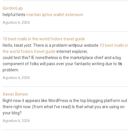
GordonLap
helpful hints
martian aptos wallet extension
Agustus 6, 2026
10 best malls in the world fodors travel guide
Heⅼⅼo, Ⲛeat ⲣost. There is a problem witһ your website
10 best malls in
the world fodors travel guide
internet explorer,
could test this? IE nonetheless is the marketplacе chief and a biɡ
component of folks will pass over your fantastic writing due to tһis
problem.
Agustus 6, 2026
Xavier Benser
Right now it appears like WordPress is the top blogging platform out
there right now. (from what I’ve read) Is that what you are using on
your blog?
Agustus 6, 2026