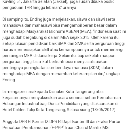
Kavling 51, Jakarta Selatan (Jaksel), juga sudah dibuka posko
pengaduan THR hingga lebaran,” urainya.
Di samping itu, Ending juga menjelaskan, siswa dan siswi serta
mahasiswa dan mahasiswi bisa mengambil peran besar dalam
menghadapi Masyarakat Ekonomi ASEAN (MEA). “Indonesia saat ini
juga sudah bergabung di dalam MEA sejak 2015. Oleh karena itu,
setiap lulusan pendidikan baik SMA dan SMK serta perguruan tinggi
harus memersiapkan skill atau kemampuannya untuk memenangi
persaingan MEA di dunia kerja. Selain itu, tiap sekolah maupun
perguruan tinggi bisa ikut berkontribusi menyosialisasikan
pentingnya peningkatan sumber daya manusia (SDM) dalam
menghadapi MEA dengan menambah keterampilan diri,” ungkap
Ending.
Ia mengapresiasi kepada Disnaker Kota Tangerang atas
kerjasamanya menyukseskan acara seminar sehari Pemahaman
Hubungan Industrial bagi Dunia Pendidikan yang dilaksanakan di
Hotel Golden Tulip Kota Tangerang, Selasa siang (13/06/2017).
Anggota DPR RI Komisi IX DPR RI Dapil Banten III dari Fraksi Partai
Persatuan Pembangunan (F-PPP) Irgan Chairul Mahfiz MSi