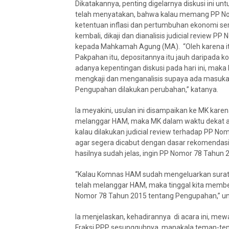
Dikatakannya, penting digelarnya diskusi ini 
telah menyatakan, bahwa kalau memang PP N
ketentuan inflasi dan pertumbuhan ekonomi se
kembali, dikaji dan dianalisis judicial review 
kepada Mahkamah Agung (MA). “Oleh karena itu,
Pakpahan itu, depositannya itu jauh daripada
adanya kepentingan diskusi pada hari ini, mak
mengkaji dan menganalisis supaya ada masukan
Pengupahan dilakukan perubahan,” katanya.
Ia meyakini, usulan ini disampaikan ke MK ka
melanggar HAM, maka MK dalam waktu dekat aka
kalau dilakukan judicial review terhadap PP N
agar segera dicabut dengan dasar rekomendasi d
hasilnya sudah jelas, ingin PP Nomor 78 Tahun
“Kalau Komnas HAM sudah mengeluarkan sura
telah melanggar HAM, maka tinggal kita membe
Nomor 78 Tahun 2015 tentang Pengupahan,” u
Ia menjelaskan, kehadirannya di acara ini, mew
Fraksi PPP sesungguhnya, manakala teman-tema