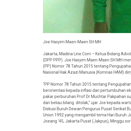
Joe Hasyim Maen-Maen SH MH
Jakarta, Madina Line.Com – Ketua Bidang Adv
(DPP PPP) Joe Hasyim Maen-Maen SH MH mend
(PP) Nomor 78 Tahun 2015 tentang Pengupahan 
Nasional Hak Azazi Manusia (Komnas HAM) din
“PP Nomor 78 Tahun 2015 tentang Pengupahan, s
berorientasi kepada inflasi dan pertumbuhan ek
pakar perburuhan Prof Dr Muchtar Pakpahan sud
dan beliau bilang ditolak,” ujar Joe kepada war
Diskusi Buruh Dewan Pengurus Pusat Serikat Bu
Union 1992 yang mengambil tema Hari Buruh Jan
Joeang ’45, Jakarta Pusat (Jakpus), Minggu so