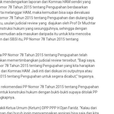
untuk mendengarkan laporan dari Komnas HAM sendiri yang
omor 78 Tahun 2015 tentang Pengupahan berdasarkan
rta melanggar HAM, maka kemudian bisa saja dievaluasi
PP Nomor 78 Tahun 2015 tentang Pengupahan dan diulang lagi
 usulan judicial review yang diajukan oleh Prof Dr Muchtar
 konstruksi hukum yang sesungguhnya, sehingga dengan
a kemudian ada masukan daripada itu untuk kita mencoba
 dari SBSI itu, PP Nomor 78 Tahun 2015 tentang
rena PP Nomor 78 Tahun 2015 tentang Pengupahan telah
n memertimbangkan judicial review tersebut. “Bagi saya,
omor 78 Tahun 2015 tentang Pengupahan yang kita harapkan
ari Komnas HAM. Jadi inti dari diskusi ini outputnya atau
 2015 tentang Pengupahan untuk segera dicabut,” tegasnya.
t rekomendasi PP Nomor 78 Tahun 2015 tentang Pengupahan
ntuk konstruksi hukum dengan bukti-bukti supaya ditolak PP
ngkapnya.
akili Ketua Umum (Ketum) DPP PPP H Djan Faridz. “Kalau dari
n dari buruh ingin menyampaikan aspirasi bisa saja dan kita