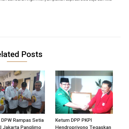
lated Posts
a DPW Rampas Setia
Ketum DPP PKPI
I Jakarta Panglimo
Hendropriyono Tegaskan