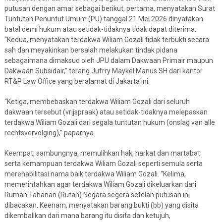
putusan dengan amar sebagai berikut, pertama, menyatakan Surat
Tuntutan Penuntut Umum (PU) tanggal 21 Mei 2026 dinyatakan
batal demi hukum atau setidak-tidaknya tidak dapat diterima.
“Kedua, menyatakan terdakwa Wiliam Gozali tidak terbukti secara
sah dan meyakinkan bersalah melakukan tindak pidana
sebagaimana dimaksud oleh JPU dalam Dakwaan Primair maupun
Dakwaan Subsidair,” terang Jufrry Maykel Manus SH dari kantor
RT&P Law Office yang beralamat di Jakarta ini.
“Ketiga, membebaskan terdakwa Wiliam Gozali dari seluruh
dakwaan tersebut (vrijspraak) atau setidak-tidaknya melepaskan
terdakwa Wiliam Gozali dari segala tuntutan hukum (onslag van alle
rechtsvervolging),” paparnya.
Keempat, sambungnya, memulihkan hak, harkat dan martabat
serta kemampuan terdakwa Wiliam Gozali seperti semula serta
merehabilitasi nama baik terdakwa Wiliam Gozali. “Kelima,
memerintahkan agar terdakwa Wiliam Gozali dikeluarkan dari
Rumah Tahanan (Rutan) Negara segera setelah putusan ini
dibacakan. Keenam, menyatakan barang bukti (bb) yang disita
dikembalikan dari mana barang itu disita dan ketujuh,