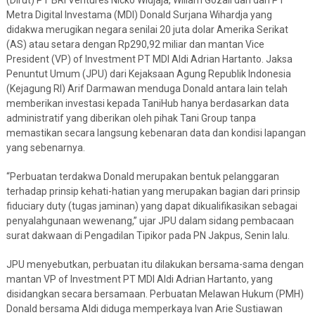
Metra Digital Investama (MDI) Donald Surjana Wihardja yang
didakwa merugikan negara senilai 20 juta dolar Amerika Serikat
(AS) atau setara dengan Rp290,92 miliar dan mantan Vice
President (VP) of Investment PT MDI Aldi Adrian Hartanto. Jaksa
Penuntut Umum (JPU) dari Kejaksaan Agung Republik Indonesia
(Kejagung RI) Arif Darmawan menduga Donald antara lain telah
memberikan investasi kepada TaniHub hanya berdasarkan data
administratif yang diberikan oleh pihak Tani Group tanpa
memastikan secara langsung kebenaran data dan kondisi lapangan
yang sebenarnya.
“Perbuatan terdakwa Donald merupakan bentuk pelanggaran
terhadap prinsip kehati-hatian yang merupakan bagian dari prinsip
fiduciary duty (tugas jaminan) yang dapat dikualifikasikan sebagai
penyalahgunaan wewenang,” ujar JPU dalam sidang pembacaan
surat dakwaan di Pengadilan Tipikor pada PN Jakpus, Senin lalu.
JPU menyebutkan, perbuatan itu dilakukan bersama-sama dengan
mantan VP of Investment PT MDI Aldi Adrian Hartanto, yang
disidangkan secara bersamaan. Perbuatan Melawan Hukum (PMH)
Donald bersama Aldi diduga memperkaya Ivan Arie Sustiawan