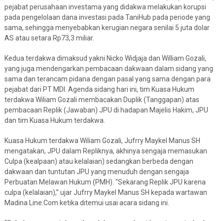
pejabat perusahaan investama yang didakwa melakukan korupsi
pada pengelolaan dana investasi pada TaniHub pada periode yang
sama, sehingga menyebabkan kerugian negara senilai 5 juta dolar
AS atau setara Rp73,3 miliar.
Kedua terdakwa dimaksud yakni Nicko Widjaja dan William Gozali,
yang juga mendengarkan pembacaan dakwaan dalam sidang yang
sama dan terancam pidana dengan pasal yang sama dengan para
pejabat dari PT MDI. Agenda sidang hari ini, tim Kuasa Hukum
terdakwa Wiliam Gozali membacakan Duplik (Tanggapan) atas
pembacaan Replik (Jawaban) JPU di hadapan Majelis Hakim, JPU
dan tim Kuasa Hukum terdakwa.
Kuasa Hukum terdakwa Wiliam Gozali, Jufrry Maykel Manus SH
mengatakan, JPU dalam Repliknya, akhinya sengaja memasukan
Culpa (kealpaan) atau kelalaian) sedangkan berbeda dengan
dakwaan dan tuntutan JPU yang menuduh dengan sengaja
Perbuatan Melawan Hukum (PMH). “Sekarang Replik JPU karena
culpa (kelalaian),” ujar Jufrry Maykel Manus SH kepada wartawan
Madina Line.Com ketika ditemui usai acara sidang ini.