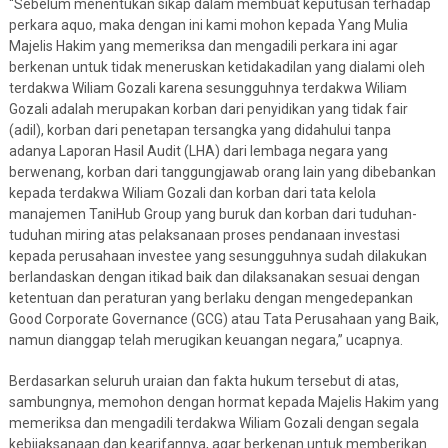
“Sebelum menentukan sikap dalam membuat keputusan terhadap
perkara aquo, maka dengan ini kami mohon kepada Yang Mulia
Majelis Hakim yang memeriksa dan mengadili perkara ini agar
berkenan untuk tidak meneruskan ketidakadilan yang dialami oleh
terdakwa Wiliam Gozali karena sesungguhnya terdakwa Wiliam
Gozali adalah merupakan korban dari penyidikan yang tidak fair
(adil), korban dari penetapan tersangka yang didahului tanpa
adanya Laporan Hasil Audit (LHA) dari lembaga negara yang
berwenang, korban dari tanggungjawab orang lain yang dibebankan
kepada terdakwa Wiliam Gozali dan korban dari tata kelola
manajemen TaniHub Group yang buruk dan korban dari tuduhan-
tuduhan miring atas pelaksanaan proses pendanaan investasi
kepada perusahaan investee yang sesungguhnya sudah dilakukan
berlandaskan dengan itikad baik dan dilaksanakan sesuai dengan
ketentuan dan peraturan yang berlaku dengan mengedepankan
Good Corporate Governance (GCG) atau Tata Perusahaan yang Baik,
namun dianggap telah merugikan keuangan negara,” ucapnya.
Berdasarkan seluruh uraian dan fakta hukum tersebut di atas,
sambungnya, memohon dengan hormat kepada Majelis Hakim yang
memeriksa dan mengadili terdakwa Wiliam Gozali dengan segala
kebijaksanaan dan kearifannya, agar berkenan untuk memberikan