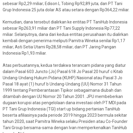
sebesar Rp2,29 miliar; Edison L Tobing Rp92,89 juta; dan PT Tani
Grup Indonesia 25 juta dolar AS atau setara dengan Rp364,22 miliar.
Kemudian, dana tersebut dialirkan ke entitas PT TaniHub Indonesia
sebesar Rp263,91 miliar dan PT Tani Supply Indonesia Rp77,22
miliar. Selanjutnya, dana dari kedua entitas perusahaan itu dialirkan
kembali dengan penerima meliputi Pamitra Wineka senilai Rp1,17
miliar; Asti Setia Utami Rp28,58 miliar; dan PT Jaring Pangan
Indonesia Rp1,93 miliar.
Atas perbuatannya, kedua terdakwa terancam pidana yang diatur
dalam Pasal 603 Juncto (Jo) Pasal 618 Jo Pasal 20 huruf c Kitab
Undang-Undang Hukum Pidana (KUHP) Nasional atau Pasal 3 Jo
Pasal 18 ayat (1) huruf b Undang-Undang (UU) Nomor 31 Tahun
1999 tentang Pemberantasan Tipikor sebagaimana diubah dan
ditambah dengan UU Nomor 20 Tahun 2001. JPU membeberkan
dugaan korupsi atas pengelolaan dana investasi oleh PT MDI pada
PT Tani Grup Indonesia (TGI) start up bidang pertanian TaniHub
beserta afiliasinya pada periode 2019 hingga 2023 bermula sekitar
tahun 2020, saat Pamitra Wineka selaku Presiden atau Co-Founder
Tani Group bersama-sama dengan Ivan memperkenalkan TaniHub