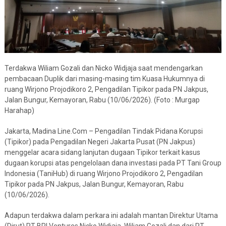
Terdakwa Wiliam Gozali dan Nicko Widjaja saat mendengarkan
pembacaan Duplik dari masing-masing tim Kuasa Hukumnya di
ruang Wirjono Projodikoro 2, Pengadilan Tipikor pada PN Jakpus,
Jalan Bungur, Kemayoran, Rabu (10/06/2026). (Foto : Murgap
Harahap)
Jakarta, Madina Line.Com – Pengadilan Tindak Pidana Korupsi
(Tipikor) pada Pengadilan Negeri Jakarta Pusat (PN Jakpus)
menggelar acara sidang lanjutan dugaan Tipikor terkait kasus
dugaan korupsi atas pengelolaan dana investasi pada PT Tani Group
Indonesia (TaniHub) di ruang Wirjono Projodikoro 2, Pengadilan
Tipikor pada PN Jakpus, Jalan Bungur, Kemayoran, Rabu
(10/06/2026).
Adapun terdakwa dalam perkara ini adalah mantan Direktur Utama
(Dirut) PT BRI Ventures Nicko Widjaja, Wiliam Gozali dan dari PT