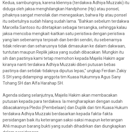
Kedua, sambungnya, karena kliennya (terdakwa Adhiya Muzzaki) itu
diduga oleh jaksa menghilangkan Handphone (Hp) atau ponsel,
pihaknya sangat menolak dan menegaskan, bahwa Hp atau ponsel
itu sebetulnya sudah hilang sudah lama. “Bahkan sebelum terdakwa
Marcella Santoso itu ditetapkan sebagai tersangka, sehingga kalau
jaksa mencoba mengkait-kaitkan satu peristiwa dengan peristiwa
yang lain sebenarnya terpisah dan berdiri sendiri, itu sebenarnya
tidak relevan dan seharusnya tidak dimasukan ke dalam dakwaan,
tuntutan maupun Replik jaksa yang sudah dibacakan. Mungkin itu
sih dan pastinya kami tetap memohon kepada Majelis Hakim agar
kiranya nanti terdakwa Adhiya Muzzaki diberi putusan bebas
pastinya dan setidak-tidaknya diputus lepas,” ungkap Ferdian Zakiy
S SH yang didampingi anggota tim Kuasa Hukumnya Agus Sany
Tohang SH dan Alfa Harahap SH.
Agenda sidang selanjutnya, Majelis Hakim akan membacakan
putusan kepada para terdakwa. Ia mengharapkan dengan sudah
dibacakannya Pledoi (Pembelaan) dan Duplik dari tim Kuasa Hukum
terdakwa Adhiya Muzzaki berdasarkan kepada fakta-fakta
persidangan baik itu keterangan saksi-saksi maupun keterangan
Ahli maupun barang bukti yang sudah dihadirkan dan diungkapkan