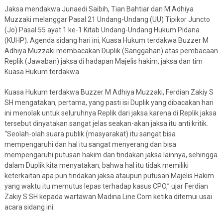
Jaksa mendakwa Junaedi Saibih, Tian Bahtiar dan M Adhiya
Muzzaki melanggar Pasal 21 Undang-Undang (UU) Tipikor Juncto
(Jo) Pasal 55 ayat 1 ke-1 Kitab Undang-Undang Hukum Pidana
(KUHP). Agenda sidang hari ini, Kuasa Hukum terdakwa Buzzer M
Adhiya Muzzaki membacakan Duplik (Sanggahan) atas pembacaan
Replik (Jawaban) jaksa di hadapan Majelis hakim, jaksa dan tim
Kuasa Hukum terdakwa.
Kuasa Hukum terdakwa Buzzer M Adhiya Muzzaki, Ferdian Zakiy S
SH mengatakan, pertama, yang pasti isi Duplik yang dibacakan hari
ini menolak untuk seluruhnya Replik dari jaksa karena di Replik jaksa
tersebut dinyatakan sangat jelas seakan-akan jaksa itu anti kritik.
“Seolah-olah suara publik (masyarakat) itu sangat bisa
mempengaruhi dan hal itu sangat menyerang dan bisa
mempengaruhi putusan hakim dan tindakan jaksa lainnya, sehingga
dalam Duplik kita menyatakan, bahwa hal itu tidak memiliki
keterkaitan apa pun tindakan jaksa ataupun putusan Majelis Hakim
yang waktu itu memutus lepas terhadap kasus CPO,” ujar Ferdian
Zakiy S SH kepada wartawan Madina Line.Com ketika ditemui usai
acara sidang ini.