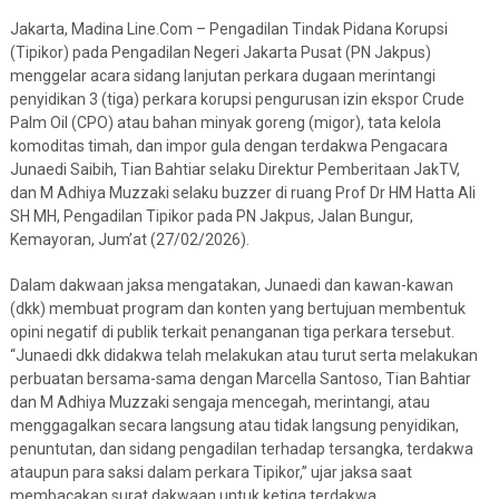
Jakarta, Madina Line.Com – Pengadilan Tindak Pidana Korupsi
(Tipikor) pada Pengadilan Negeri Jakarta Pusat (PN Jakpus)
menggelar acara sidang lanjutan perkara dugaan merintangi
penyidikan 3 (tiga) perkara korupsi pengurusan izin ekspor Crude
Palm Oil (CPO) atau bahan minyak goreng (migor), tata kelola
komoditas timah, dan impor gula dengan terdakwa Pengacara
Junaedi Saibih, Tian Bahtiar selaku Direktur Pemberitaan JakTV,
dan M Adhiya Muzzaki selaku buzzer di ruang Prof Dr HM Hatta Ali
SH MH, Pengadilan Tipikor pada PN Jakpus, Jalan Bungur,
Kemayoran, Jum’at (27/02/2026).
Dalam dakwaan jaksa mengatakan, Junaedi dan kawan-kawan
(dkk) membuat program dan konten yang bertujuan membentuk
opini negatif di publik terkait penanganan tiga perkara tersebut.
“Junaedi dkk didakwa telah melakukan atau turut serta melakukan
perbuatan bersama-sama dengan Marcella Santoso, Tian Bahtiar
dan M Adhiya Muzzaki sengaja mencegah, merintangi, atau
menggagalkan secara langsung atau tidak langsung penyidikan,
penuntutan, dan sidang pengadilan terhadap tersangka, terdakwa
ataupun para saksi dalam perkara Tipikor,” ujar jaksa saat
membacakan surat dakwaan untuk ketiga terdakwa.