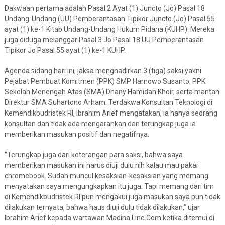
Dakwaan pertama adalah Pasal 2 Ayat (1) Juncto (Jo) Pasal 18
Undang-Undang (UU) Pemberantasan Tipikor Juncto (Jo) Pasal 55
ayat (1) ke-1 Kitab Undang-Undang Hukum Pidana (KUHP). Mereka
juga diduga melanggar Pasal 3 Jo Pasal 18 UU Pemberantasan
Tipikor Jo Pasal 55 ayat (1) ke-1 KUHP.
Agenda sidang hari ini, jaksa menghadirkan 3 (tiga) saksi yakni
Pejabat Pembuat Komitmen (PPK) SMP Harnowo Susanto, PPK
Sekolah Menengah Atas (SMA) Dhany Hamidan Khoir, serta mantan
Direktur SMA Suhartono Arham. Terdakwa Konsultan Teknologi di
Kemendikbudristek RI, Ibrahim Arief mengatakan, ia hanya seorang
konsultan dan tidak ada mengarahkan dan terungkap juga ia
memberikan masukan positif dan negatifnya.
“Terungkap juga dari keterangan para saksi, bahwa saya
memberikan masukan ini harus diuji dulu nih kalau mau pakai
chromebook. Sudah muncul kesaksian-kesaksian yang memang
menyatakan saya mengungkapkan itu juga. Tapi memang dari tim
di Kemendikbudristek RI pun mengakui juga masukan saya pun tidak
dilakukan ternyata, bahwa haus diuji dulu tidak dilakukan,” ujar
Ibrahim Arief kepada wartawan Madina Line.Com ketika ditemui di