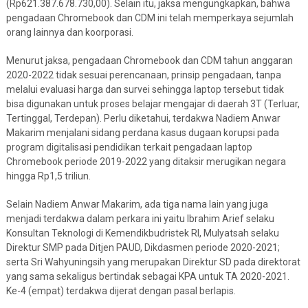
(Rp621.387.678.730,00). Selain itu, jaksa mengungkapkan, bahwa
pengadaan Chromebook dan CDM ini telah memperkaya sejumlah
orang lainnya dan koorporasi.
Menurut jaksa, pengadaan Chromebook dan CDM tahun anggaran
2020-2022 tidak sesuai perencanaan, prinsip pengadaan, tanpa
melalui evaluasi harga dan survei sehingga laptop tersebut tidak
bisa digunakan untuk proses belajar mengajar di daerah 3T (Terluar,
Tertinggal, Terdepan). Perlu diketahui, terdakwa Nadiem Anwar
Makarim menjalani sidang perdana kasus dugaan korupsi pada
program digitalisasi pendidikan terkait pengadaan laptop
Chromebook periode 2019-2022 yang ditaksir merugikan negara
hingga Rp1,5 triliun.
Selain Nadiem Anwar Makarim, ada tiga nama lain yang juga
menjadi terdakwa dalam perkara ini yaitu Ibrahim Arief selaku
Konsultan Teknologi di Kemendikbudristek RI, Mulyatsah selaku
Direktur SMP pada Ditjen PAUD, Dikdasmen periode 2020-2021;
serta Sri Wahyuningsih yang merupakan Direktur SD pada direktorat
yang sama sekaligus bertindak sebagai KPA untuk TA 2020-2021.
Ke-4 (empat) terdakwa dijerat dengan pasal berlapis.