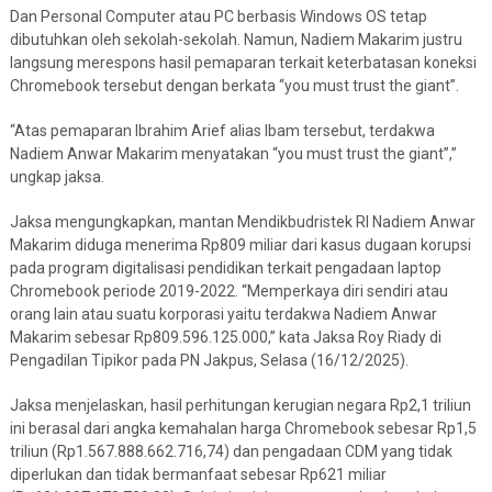
Dan Personal Computer atau PC berbasis Windows OS tetap
dibutuhkan oleh sekolah-sekolah. Namun, Nadiem Makarim justru
langsung merespons hasil pemaparan terkait keterbatasan koneksi
Chromebook tersebut dengan berkata “you must trust the giant”.
“Atas pemaparan Ibrahim Arief alias Ibam tersebut, terdakwa
Nadiem Anwar Makarim menyatakan “you must trust the giant”,”
ungkap jaksa.
Jaksa mengungkapkan, mantan Mendikbudristek RI Nadiem Anwar
Makarim diduga menerima Rp809 miliar dari kasus dugaan korupsi
pada program digitalisasi pendidikan terkait pengadaan laptop
Chromebook periode 2019-2022. “Memperkaya diri sendiri atau
orang lain atau suatu korporasi yaitu terdakwa Nadiem Anwar
Makarim sebesar Rp809.596.125.000,” kata Jaksa Roy Riady di
Pengadilan Tipikor pada PN Jakpus, Selasa (16/12/2025).
Jaksa menjelaskan, hasil perhitungan kerugian negara Rp2,1 triliun
ini berasal dari angka kemahalan harga Chromebook sebesar Rp1,5
triliun (Rp1.567.888.662.716,74) dan pengadaan CDM yang tidak
diperlukan dan tidak bermanfaat sebesar Rp621 miliar