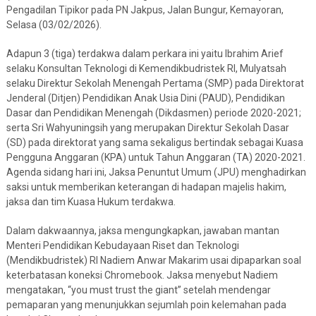
Pengadilan Tipikor pada PN Jakpus, Jalan Bungur, Kemayoran,
Selasa (03/02/2026).
Adapun 3 (tiga) terdakwa dalam perkara ini yaitu Ibrahim Arief
selaku Konsultan Teknologi di Kemendikbudristek RI, Mulyatsah
selaku Direktur Sekolah Menengah Pertama (SMP) pada Direktorat
Jenderal (Ditjen) Pendidikan Anak Usia Dini (PAUD), Pendidikan
Dasar dan Pendidikan Menengah (Dikdasmen) periode 2020-2021;
serta Sri Wahyuningsih yang merupakan Direktur Sekolah Dasar
(SD) pada direktorat yang sama sekaligus bertindak sebagai Kuasa
Pengguna Anggaran (KPA) untuk Tahun Anggaran (TA) 2020-2021.
Agenda sidang hari ini, Jaksa Penuntut Umum (JPU) menghadirkan
saksi untuk memberikan keterangan di hadapan majelis hakim,
jaksa dan tim Kuasa Hukum terdakwa.
Dalam dakwaannya, jaksa mengungkapkan, jawaban mantan
Menteri Pendidikan Kebudayaan Riset dan Teknologi
(Mendikbudristek) RI Nadiem Anwar Makarim usai dipaparkan soal
keterbatasan koneksi Chromebook. Jaksa menyebut Nadiem
mengatakan, “you must trust the giant” setelah mendengar
pemaparan yang menunjukkan sejumlah poin kelemahan pada