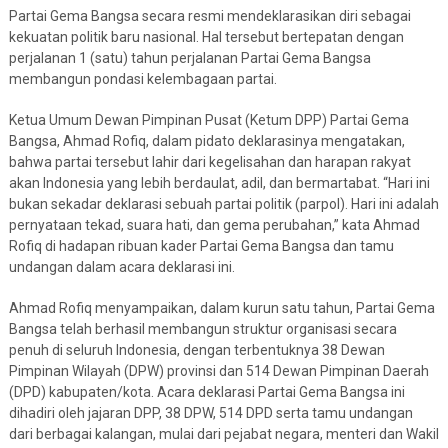
Partai Gema Bangsa secara resmi mendeklarasikan diri sebagai
kekuatan politik baru nasional. Hal tersebut bertepatan dengan
perjalanan 1 (satu) tahun perjalanan Partai Gema Bangsa
membangun pondasi kelembagaan partai.
Ketua Umum Dewan Pimpinan Pusat (Ketum DPP) Partai Gema
Bangsa, Ahmad Rofiq, dalam pidato deklarasinya mengatakan,
bahwa partai tersebut lahir dari kegelisahan dan harapan rakyat
akan Indonesia yang lebih berdaulat, adil, dan bermartabat. “Hari ini
bukan sekadar deklarasi sebuah partai politik (parpol). Hari ini adalah
pernyataan tekad, suara hati, dan gema perubahan,” kata Ahmad
Rofiq di hadapan ribuan kader Partai Gema Bangsa dan tamu
undangan dalam acara deklarasi ini.
Ahmad Rofiq menyampaikan, dalam kurun satu tahun, Partai Gema
Bangsa telah berhasil membangun struktur organisasi secara
penuh di seluruh Indonesia, dengan terbentuknya 38 Dewan
Pimpinan Wilayah (DPW) provinsi dan 514 Dewan Pimpinan Daerah
(DPD) kabupaten/kota. Acara deklarasi Partai Gema Bangsa ini
dihadiri oleh jajaran DPP, 38 DPW, 514 DPD serta tamu undangan
dari berbagai kalangan, mulai dari pejabat negara, menteri dan Wakil