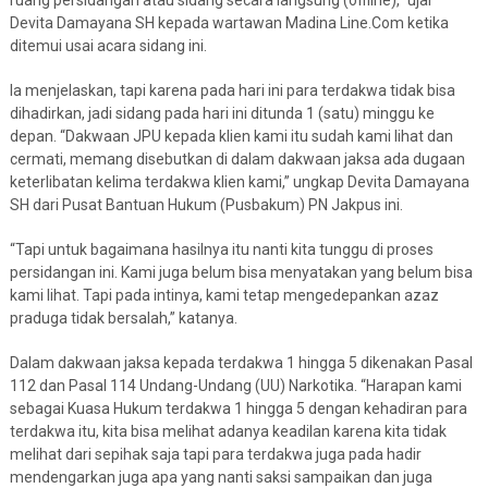
ruang persidangan atau sidang secara langsung (offline),” ujar
Devita Damayana SH kepada wartawan Madina Line.Com ketika
ditemui usai acara sidang ini.
Ia menjelaskan, tapi karena pada hari ini para terdakwa tidak bisa
dihadirkan, jadi sidang pada hari ini ditunda 1 (satu) minggu ke
depan. “Dakwaan JPU kepada klien kami itu sudah kami lihat dan
cermati, memang disebutkan di dalam dakwaan jaksa ada dugaan
keterlibatan kelima terdakwa klien kami,” ungkap Devita Damayana
SH dari Pusat Bantuan Hukum (Pusbakum) PN Jakpus ini.
“Tapi untuk bagaimana hasilnya itu nanti kita tunggu di proses
persidangan ini. Kami juga belum bisa menyatakan yang belum bisa
kami lihat. Tapi pada intinya, kami tetap mengedepankan azaz
praduga tidak bersalah,” katanya.
Dalam dakwaan jaksa kepada terdakwa 1 hingga 5 dikenakan Pasal
112 dan Pasal 114 Undang-Undang (UU) Narkotika. “Harapan kami
sebagai Kuasa Hukum terdakwa 1 hingga 5 dengan kehadiran para
terdakwa itu, kita bisa melihat adanya keadilan karena kita tidak
melihat dari sepihak saja tapi para terdakwa juga pada hadir
mendengarkan juga apa yang nanti saksi sampaikan dan juga