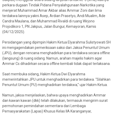
perkara dugaan Tindak Pidana Penyalahgunaan Narkotika yang
menjerat Muhammad Amar Akbar alias Ammar Zoni dan lima
terdakwa lainnya yakni Asep, Ardian Prasetyo, Andi Mualim, Ade
Candra Maulana, dan Muhammad Rivaldi di ruang Wirjono
Projodikoro 1, PN Jakpus, Jalan Bungur, Kemayoran, Kamis
(04/12/2025).
Persidangan yang dipimpin Hakim Ketua Elyarahma Sulistyowati SH
ini mengagendakan pemeriksaan saksi dari Jaksa Penuntut Umum
(JPU), dengan rencana menghadirkan para terdakwa secara offline
(langsung) di ruang sidang. Namun, arahan majelis hakim agar
Ammar Cs dihadirkan secara offline kembali tidak dapat terlaksana.
Saat membuka sidang, Hakim Ketua Dwi Elyarahma
memerintahkan JPU untuk menghadirkan para terdakwa. “Silahkan
Penuntut Umum (PU) menghadirkan terdakwa,” ujar Hakim Ketua.
Namun, jaksa menjelaskan, bahwa upaya menghadirkan Ammar
dan kawan kawan (dkk) telah dilakukan, termasuk mengirim surat
permohonan pemindahan sementara dari Lembaga
Pemasyarakatan (Lapas) Khusus Kelas IIA Karanganyar,