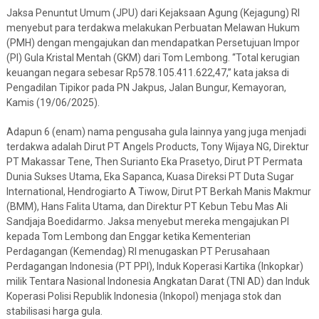
Jaksa Penuntut Umum (JPU) dari Kejaksaan Agung (Kejagung) RI
menyebut para terdakwa melakukan Perbuatan Melawan Hukum
(PMH) dengan mengajukan dan mendapatkan Persetujuan Impor
(PI) Gula Kristal Mentah (GKM) dari Tom Lembong. “Total kerugian
keuangan negara sebesar Rp578.105.411.622,47,” kata jaksa di
Pengadilan Tipikor pada PN Jakpus, Jalan Bungur, Kemayoran,
Kamis (19/06/2025).
Adapun 6 (enam) nama pengusaha gula lainnya yang juga menjadi
terdakwa adalah Dirut PT Angels Products, Tony Wijaya NG, Direktur
PT Makassar Tene, Then Surianto Eka Prasetyo, Dirut PT Permata
Dunia Sukses Utama, Eka Sapanca, Kuasa Direksi PT Duta Sugar
International, Hendrogiarto A Tiwow, Dirut PT Berkah Manis Makmur
(BMM), Hans Falita Utama, dan Direktur PT Kebun Tebu Mas Ali
Sandjaja Boedidarmo. Jaksa menyebut mereka mengajukan PI
kepada Tom Lembong dan Enggar ketika Kementerian
Perdagangan (Kemendag) RI menugaskan PT Perusahaan
Perdagangan Indonesia (PT PPI), Induk Koperasi Kartika (Inkopkar)
milik Tentara Nasional Indonesia Angkatan Darat (TNI AD) dan Induk
Koperasi Polisi Republik Indonesia (Inkopol) menjaga stok dan
stabilisasi harga gula.