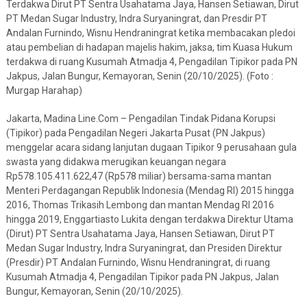
Terdakwa Dirut PT Sentra Usahatama Jaya, Hansen Setiawan, Dirut
PT Medan Sugar Industry, Indra Suryaningrat, dan Presdir PT
Andalan Furnindo, Wisnu Hendraningrat ketika membacakan pledoi
atau pembelian di hadapan majelis hakim, jaksa, tim Kuasa Hukum
terdakwa di ruang Kusumah Atmadja 4, Pengadilan Tipikor pada PN
Jakpus, Jalan Bungur, Kemayoran, Senin (20/10/2025). (Foto :
Murgap Harahap)
Jakarta, Madina Line.Com – Pengadilan Tindak Pidana Korupsi
(Tipikor) pada Pengadilan Negeri Jakarta Pusat (PN Jakpus)
menggelar acara sidang lanjutan dugaan Tipikor 9 perusahaan gula
swasta yang didakwa merugikan keuangan negara
Rp578.105.411.622,47 (Rp578 miliar) bersama-sama mantan
Menteri Perdagangan Republik Indonesia (Mendag RI) 2015 hingga
2016, Thomas Trikasih Lembong dan mantan Mendag RI 2016
hingga 2019, Enggartiasto Lukita dengan terdakwa Direktur Utama
(Dirut) PT Sentra Usahatama Jaya, Hansen Setiawan, Dirut PT
Medan Sugar Industry, Indra Suryaningrat, dan Presiden Direktur
(Presdir) PT Andalan Furnindo, Wisnu Hendraningrat, di ruang
Kusumah Atmadja 4, Pengadilan Tipikor pada PN Jakpus, Jalan
Bungur, Kemayoran, Senin (20/10/2025).