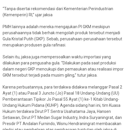
“Tanpa disertai rekomendasi dari Kementerian Perindustrian
(Kemenperin) RI,” ujar jaksa
PMH lainnya adalah mereka mengajukan PI GKM meskipun
perusahaannya tidak berhak mengolah produk tersebut menjadi
Gula Kristal Putih (GKP). Sebab, perusahaan-perusahaan tersebut
merupakan produsen gula rafinasi.
Selain itu, jaksa juga mempersoalkan waktu importasi yang
dilakukan para pengusaha gula. “Dilakukan pada saat produksi
dalam negeri GKP mencukupi dan pemasukan atau realisasi impor
GKM tersebut terjadi pada musim giling,” tutur jaksa.
Karena perbuatannya, para terdakwa didakwa melanggar Pasal 2
Ayat (1) atau Pasal 3 Juncto (Jo) Pasal 18 Undang-Undang (UU)
Pemberantasan Tipikor Jo Pasal 55 Ayat (1) ke-1 Kitab Undang-
Undang Hukum Pidana (KUHP). Agenda sidang hari ini, tim Kuasa
Hukum terdakwa Dirut PT Sentra Usahatama Jaya, Hansen
Setiawan, Dirut PT Medan Sugar Industry, Indra Suryaningrat, dan
Presdir PT Andalan Furnindo, Wisnu Hendraningrat membacakan
pledoi atau pembelaan atas pembacaan tuntutan oleh jaksa di