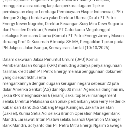
menggelar acara sidang lanjutan perkara dugaan Tipikor
pembiayaan ekspor Lembaga Pembiayaan Ekspor Indonesia (LPEI)
dengan 3 (tiga) terdakwa yakni Direktur Utama (Dirut) PT Petro
Energy Newin Nugroho, Direktur Keuangan Susy Mira Dewi Sugiarta
dan Presiden Direktur (Presdir) PT Caturkarsa Megatunggal
sekaligus Komisaris Utama (Komut) PT Petro Energy Jimmy Masrin,
di ruang Prof Dr Kusumah Atmadja SH MH, Pengadilan Tipikor pada
PN Jakpus, Jalan Bungur, Kemayoran, Jum’at (10/10/2025).
Dalam dakwaan Jaksa Penuntut Umum (JPU) Komisi
Pemberantasan Korupsi (KPK) menuding adanya penyalahgunaan
fasilitas kredit oleh PT Petro Energy melalui penggunaan dokumen
yang disebut fiktif, serta
mengaitkannya dengan dugaan kerugian negara sebesar 22 juta
dolar Amerika Serikat (AS) dan Rp600 miliar. Agenda sidang hari ini,
jaksa KPK menghadirkan 6 (enam) saksi top level management
selaku Direktur Pelaksana dari pihak perbankan yakni Ferry Frederick
Kabar dari Bank DBS Cabang Mega Kuningan, Jakarta Selatan
(Jaksel), Kurnia Setia Adi selaku Branch Operation Manager Bank
Mandiri, Laraswati Intan Pratiwi selaku Branch Operation Manager
Bank Mandiri, Sofyanto dari PT Petro Mitra Energi, Ngalim Sawega