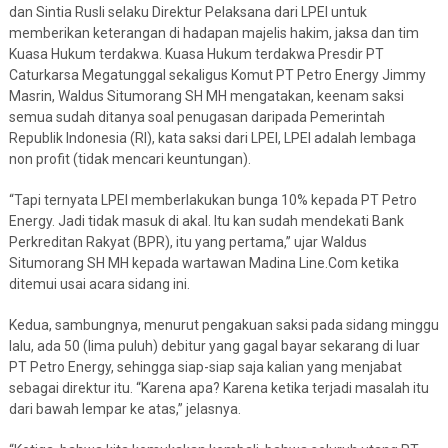
dan Sintia Rusli selaku Direktur Pelaksana dari LPEI untuk
memberikan keterangan di hadapan majelis hakim, jaksa dan tim
Kuasa Hukum terdakwa. Kuasa Hukum terdakwa Presdir PT
Caturkarsa Megatunggal sekaligus Komut PT Petro Energy Jimmy
Masrin, Waldus Situmorang SH MH mengatakan, keenam saksi
semua sudah ditanya soal penugasan daripada Pemerintah
Republik Indonesia (RI), kata saksi dari LPEI, LPEI adalah lembaga
non profit (tidak mencari keuntungan).
“Tapi ternyata LPEI memberlakukan bunga 10% kepada PT Petro
Energy. Jadi tidak masuk di akal. Itu kan sudah mendekati Bank
Perkreditan Rakyat (BPR), itu yang pertama,” ujar Waldus
Situmorang SH MH kepada wartawan Madina Line.Com ketika
ditemui usai acara sidang ini.
Kedua, sambungnya, menurut pengakuan saksi pada sidang minggu
lalu, ada 50 (lima puluh) debitur yang gagal bayar sekarang di luar
PT Petro Energy, sehingga siap-siap saja kalian yang menjabat
sebagai direktur itu. “Karena apa? Karena ketika terjadi masalah itu
dari bawah lempar ke atas,” jelasnya.