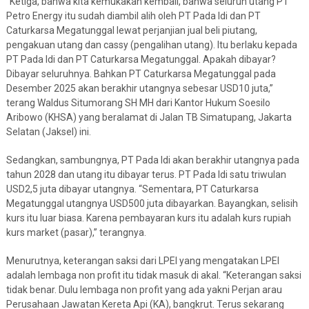
“Ketiga, bahwa kita kemukakan kembali, bahwa seluruh utang PT
Petro Energy itu sudah diambil alih oleh PT Pada Idi dan PT
Caturkarsa Megatunggal lewat perjanjian jual beli piutang,
pengakuan utang dan cassy (pengalihan utang). Itu berlaku kepada
PT Pada Idi dan PT Caturkarsa Megatunggal. Apakah dibayar?
Dibayar seluruhnya. Bahkan PT Caturkarsa Megatunggal pada
Desember 2025 akan berakhir utangnya sebesar USD10 juta,”
terang Waldus Situmorang SH MH dari Kantor Hukum Soesilo
Aribowo (KHSA) yang beralamat di Jalan TB Simatupang, Jakarta
Selatan (Jaksel) ini.
Sedangkan, sambungnya, PT Pada Idi akan berakhir utangnya pada
tahun 2028 dan utang itu dibayar terus. PT Pada Idi satu triwulan
USD2,5 juta dibayar utangnya. “Sementara, PT Caturkarsa
Megatunggal utangnya USD500 juta dibayarkan. Bayangkan, selisih
kurs itu luar biasa. Karena pembayaran kurs itu adalah kurs rupiah
kurs market (pasar),” terangnya.
Menurutnya, keterangan saksi dari LPEI yang mengatakan LPEI
adalah lembaga non profit itu tidak masuk di akal. “Keterangan saksi
tidak benar. Dulu lembaga non profit yang ada yakni Perjan arau
Perusahaan Jawatan Kereta Api (KA), bangkrut. Terus sekarang