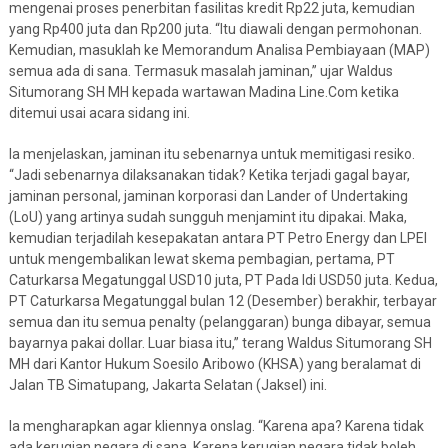
mengenai proses penerbitan fasilitas kredit Rp22 juta, kemudian
yang Rp400 juta dan Rp200 juta. “Itu diawali dengan permohonan.
Kemudian, masuklah ke Memorandum Analisa Pembiayaan (MAP)
semua ada di sana. Termasuk masalah jaminan,” ujar Waldus
Situmorang SH MH kepada wartawan Madina Line.Com ketika
ditemui usai acara sidang ini.
Ia menjelaskan, jaminan itu sebenarnya untuk memitigasi resiko.
“Jadi sebenarnya dilaksanakan tidak? Ketika terjadi gagal bayar,
jaminan personal, jaminan korporasi dan Lander of Undertaking
(LoU) yang artinya sudah sungguh menjamint itu dipakai. Maka,
kemudian terjadilah kesepakatan antara PT Petro Energy dan LPEI
untuk mengembalikan lewat skema pembagian, pertama, PT
Caturkarsa Megatunggal USD10 juta, PT Pada Idi USD50 juta. Kedua,
PT Caturkarsa Megatunggal bulan 12 (Desember) berakhir, terbayar
semua dan itu semua penalty (pelanggaran) bunga dibayar, semua
bayarnya pakai dollar. Luar biasa itu,” terang Waldus Situmorang SH
MH dari Kantor Hukum Soesilo Aribowo (KHSA) yang beralamat di
Jalan TB Simatupang, Jakarta Selatan (Jaksel) ini.
Ia mengharapkan agar kliennya onslag. “Karena apa? Karena tidak
ada kerugian negara di sana. Karena kerugian negara tidak boleh