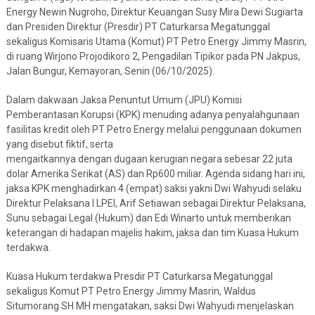
Energy Newin Nugroho, Direktur Keuangan Susy Mira Dewi Sugiarta
dan Presiden Direktur (Presdir) PT Caturkarsa Megatunggal
sekaligus Komisaris Utama (Komut) PT Petro Energy Jimmy Masrin,
di ruang Wirjono Projodikoro 2, Pengadilan Tipikor pada PN Jakpus,
Jalan Bungur, Kemayoran, Senin (06/10/2025).
Dalam dakwaan Jaksa Penuntut Umum (JPU) Komisi
Pemberantasan Korupsi (KPK) menuding adanya penyalahgunaan
fasilitas kredit oleh PT Petro Energy melalui penggunaan dokumen
yang disebut fiktif, serta
mengaitkannya dengan dugaan kerugian negara sebesar 22 juta
dolar Amerika Serikat (AS) dan Rp600 miliar. Agenda sidang hari ini,
jaksa KPK menghadirkan 4 (empat) saksi yakni Dwi Wahyudi selaku
Direktur Pelaksana I LPEI, Arif Setiawan sebagai Direktur Pelaksana,
Sunu sebagai Legal (Hukum) dan Edi Winarto untuk memberikan
keterangan di hadapan majelis hakim, jaksa dan tim Kuasa Hukum
terdakwa.
Kuasa Hukum terdakwa Presdir PT Caturkarsa Megatunggal
sekaligus Komut PT Petro Energy Jimmy Masrin, Waldus
Situmorang SH MH mengatakan, saksi Dwi Wahyudi menjelaskan