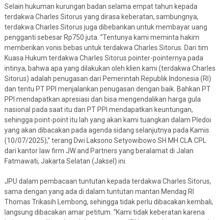
Selain hukuman kurungan badan selama empat tahun kepada
terdakwa Charles Sitorus yang dirasa keberatan, sambungnya,
terdakwa Charles Sitorus juga dibebankan untuk membayar uang
pengganti sebesar Rp750 juta. “Tentunya kami meminta hakim
memberikan vonis bebas untuk terdakwa Charles Sitorus. Dari tim
Kuasa Hukum terdakwa Charles Sitorus pointer-pointernya pada
intinya, bahwa apa yang dilakukan oleh klien kami (terdakwa Charles
Sitorus) adalah penugasan dari Pemerintah Republik Indonesia (RI)
dan tentu PT PPI menjalankan penugasan dengan baik. Bahkan PT
PPI mendapatkan apresiasi dan bisa mengendalikan harga gula
nasional pada saat itu dan PT PPI mendapatkan keuntungan,
sehingga point-point itu lah yang akan kami tuangkan dalam Pledoi
yang akan dibacakan pada agenda sidang selanjutnya pada Kamis
(10/07/2025),” terang Dwi Laksono Setyowibowo SH MH CLA CPL
dari kantor law firm JW and Partners yang beralamat di Jalan
Fatmawati, Jakarta Selatan (Jaksel) ini.
JPU dalam pembacaan tuntutan kepada terdakwa Charles Sitorus,
sama dengan yang ada di dalam tuntutan mantan Mendag RI
Thomas Trikasih Lembong, sehingga tidak perlu dibacakan kembali,
langsung dibacakan amar petitum. “Kami tidak keberatan karena