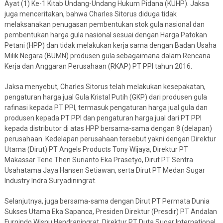
Ayat (1) Ke-1 Kitab Undang-Undang Hukum Pidana (KUHP). Jaksa
juga menceritakan, bahwa Charles Sitorus diduga tidak
melaksanakan penugasan pembentukan stok gula nasional dan
pembentukan harga gula nasional sesuai dengan Harga Patokan
Petani (HPP) dan tidak melakukan kerja sama dengan Badan Usaha
Milik Negara (BUMN) produsen gula sebagaimana dalam Rencana
Kerja dan Anggaran Perusahaan (RKAP) PT PPI tahun 2016.
Jaksa menyebut, Charles Sitorus telah melakukan kesepakatan,
pengaturan harga jual Gula Kristal Putih (GKP) dari produsen gula
rafinasi kepada PT PPI, termasuk pengaturan harga jual gula dan
produsen kepada PT PPI dan pengaturan harga jual dari PT PPI
kepada distributor di atas HPP bersama-sama dengan 8 (delapan)
perusahaan. Kedelapan perusahaan tersebut yakni dengan Direktur
Utama (Dirut) PT Angels Products Tony Wijaya, Direktur PT
Makassar Tene Then Surianto Eka Prasetyo, Dirut PT Sentra
Usahatama Jaya Hansen Setiawan, serta Dirut PT Medan Sugar
Industry Indra Suryadiningrat.
Selanjutnya, juga bersama-sama dengan Dirut PT Permata Dunia
Sukses Utama Eka Sapanca, Presiden Direktur (Presdir) PT Andalan
Furnindo Wisnu Hendraningrat, Direktur PT Duta Sugar International