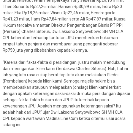
Sitorus tersebut telah memperkaya Tony sebesar Rp29,16 miliar,
Then Surianto Rp27,26 miliar, Hansen Rp30,99 miliar, Indra Rp30
miliar, Eka Rp18,26 miliar, Wisnu Rp22,46 miliar, Hendrogiarto
Rp41,23 miliar, Hans Rp47,84 miliar, serta Ali Rp47,87 miliar. Kuasa
Hukum terdakwa mantan Direktur Pengembangan Bisnis PT PPI
(Persero) Charles Sitorus, Dwi Laksono Setyowibowo SH MH CLA
CPL keberatan terhadap tuntutan JPU memberikan hukuman
empat tahun penjara dan membayar uang pengganti sebesar
Rp750 juta yang dibebankan kepada kliennya.
“Karena dari fakta-fakta di persidangan, justru malah mendukung
dan meringankan klien kami (terdakwa Charles Sitorus). Nah, hal ini
lah yang kita rasa cukup berat tapi kita akan melakukan Pledoi
(Pembelaan) kepada klien kami. Semoga majelis hakim bisa
membebaskan ataupun melepaskan (onslag) klien kami terkait
dengan apakah keterangan saksi-saksi di muka persidangan dipakai
sebagai fakta-fakta hukum dari JPU? Itu kembali kepada
kewenangan JPU. Apakah menggunakan keterangan saksi? Itu
adalah hak dari JPU,” ujar Dwi Laksono Setyowibowo SH MH CLA
CPL kepada wartawan Madina Line.Com ketika ditemui usai acara
sidang ini.