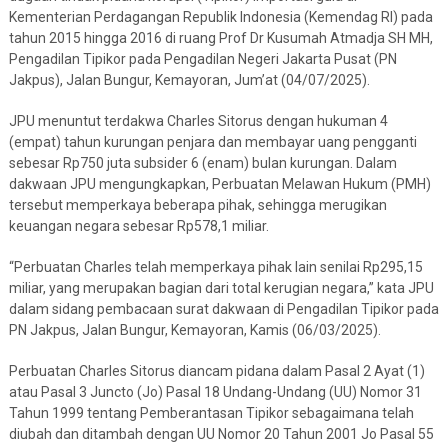
Kementerian Perdagangan Republik Indonesia (Kemendag RI) pada
tahun 2015 hingga 2016 di ruang Prof Dr Kusumah Atmadja SH MH,
Pengadilan Tipikor pada Pengadilan Negeri Jakarta Pusat (PN
Jakpus), Jalan Bungur, Kemayoran, Jum’at (04/07/2025).
JPU menuntut terdakwa Charles Sitorus dengan hukuman 4
(empat) tahun kurungan penjara dan membayar uang pengganti
sebesar Rp750 juta subsider 6 (enam) bulan kurungan. Dalam
dakwaan JPU mengungkapkan, Perbuatan Melawan Hukum (PMH)
tersebut memperkaya beberapa pihak, sehingga merugikan
keuangan negara sebesar Rp578,1 miliar.
“Perbuatan Charles telah memperkaya pihak lain senilai Rp295,15
miliar, yang merupakan bagian dari total kerugian negara,” kata JPU
dalam sidang pembacaan surat dakwaan di Pengadilan Tipikor pada
PN Jakpus, Jalan Bungur, Kemayoran, Kamis (06/03/2025).
Perbuatan Charles Sitorus diancam pidana dalam Pasal 2 Ayat (1)
atau Pasal 3 Juncto (Jo) Pasal 18 Undang-Undang (UU) Nomor 31
Tahun 1999 tentang Pemberantasan Tipikor sebagaimana telah
diubah dan ditambah dengan UU Nomor 20 Tahun 2001 Jo Pasal 55