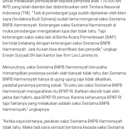
untuk melakukan pembayaran kepada penyedia atas 170.000 set
APD yang telah diambil dan didistribusikan oleh Tentara Nasional
Indonesia (TNI). “Tadi di persidangan juga sudah dijelaskan oleh klien
saya (terdakwa Budi Sylvana) sudah lama mengenal saksi Sestama
BNPB Harmensyah. Keterangan saksi Sestama Harmensyah di
muka persidangan mengatakan lupa dan tidak tahu. Tapi
keterangan saksi-saksi lain di Berita Acara Pemeriksaan (BAP)
bertolak belakang dengan keterangan saksi Sestama BNPB
Harmensyah. Jadi itu kan bisa diverifikasi dari penyidik,” ungkap
Erwan Suryadi SH dari kantor law firm Lex Luminis ini.
Menurutnya, saksi Sestama BNPB Harmensyah berusaha
menampilkan posisinya seolah-olah banyak tidak tahu dan Sestama
BNPB Harmensyah hanya di ujung-ujung saja tidak dikaitkan,
padahal perannya penting sekali. “Di satu sisi saksi Sestama BNPB
Harmensyah mengarahkan itu BPKP RI. Bahkan disindir baik oleh
jaksa dan hakim, apa BPKP RI semua. Karena seharusnya BPKP RI
tapi faktanya yang melakukan adalah saksi Sestama BNPB
Harmensyah,” ungkapnya.
“Ketika saya bertanya, jawaban saksi Sestama BNPB Harmensyah
tidak tahu. Maka tadi saya sempat bertanya kepada saksi Sestama