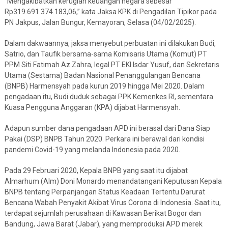
“Mengakibatkan kerugian keuangan negara sebesar
Rp319.691.374.183,06,” kata Jaksa KPK di Pengadilan Tipikor pada
PN Jakpus, Jalan Bungur, Kemayoran, Selasa (04/02/2025).
Dalam dakwaannya, jaksa menyebut perbuatan ini dilakukan Budi,
Satrio, dan Taufik bersama-sama Komisaris Utama (Komut) PT
PPM Siti Fatimah Az Zahra, legal PT EKI Isdar Yusuf, dan Sekretaris
Utama (Sestama) Badan Nasional Penanggulangan Bencana
(BNPB) Harmensyah pada kurun 2019 hingga Mei 2020. Dalam
pengadaan itu, Budi duduk sebagai PPK Kemenkes RI, sementara
Kuasa Pengguna Anggaran (KPA) dijabat Harmensyah.
Adapun sumber dana pengadaan APD ini berasal dari Dana Siap
Pakai (DSP) BNPB Tahun 2020. Perkara ini berawal dari kondisi
pandemi Covid-19 yang melanda Indonesia pada 2020.
Pada 29 Februari 2020, Kepala BNPB yang saat itu dijabat
Almarhum (Alm) Doni Monardo menandatangani Keputusan Kepala
BNPB tentang Perpanjangan Status Keadaan Tertentu Darurat
Bencana Wabah Penyakit Akibat Virus Corona di Indonesia. Saat itu,
terdapat sejumlah perusahaan di Kawasan Berikat Bogor dan
Bandung, Jawa Barat (Jabar), yang memproduksi APD merek