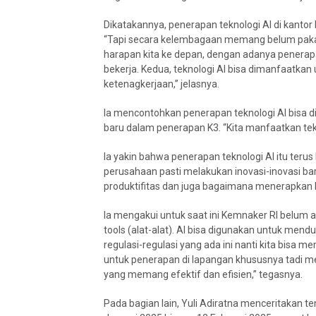
Dikatakannya, penerapan teknologi AI di kanto
“Tapi secara kelembagaan memang belum pakai t
harapan kita ke depan, dengan adanya penerapa
bekerja. Kedua, teknologi AI bisa dimanfaatkan
ketenagkerjaan,” jelasnya.
Ia mencontohkan penerapan teknologi AI bisa di
baru dalam penerapan K3. “Kita manfaatkan tekn
Ia yakin bahwa penerapan teknologi AI itu ter
perusahaan pasti melakukan inovasi-inovasi b
produktifitas dan juga bagaimana menerapkan K
Ia mengakui untuk saat ini Kemnaker RI belum a
tools (alat-alat). AI bisa digunakan untuk me
regulasi-regulasi yang ada ini nanti kita bisa 
untuk penerapan di lapangan khususnya tadi m
yang memang efektif dan efisien,” tegasnya.
Pada bagian lain, Yuli Adiratna menceritakan t