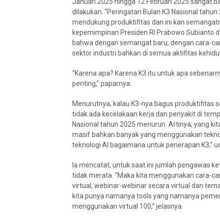
Januari 2025 hingga 12 Februari 2025 sangat baik
dilakukan. “Peringatan Bulan K3 Nasional tah
mendukung produktifitas dan ini kan semangat
kepemimpinan Presiden RI Prabowo Subianto da
bahwa dengan semangat baru, dengan cara-ca
sektor industri bahkan di semua aktifitas kehid
“Karena apa? Karena K3 itu untuk apa sebenarn
penting,” paparnya.
Menurutnya, kalau K3-nya bagus produktifitas 
tidak ada kecelakaan kerja dan penyakit di tem
Nasional tahun 2025 menurun. Artinya, yang ki
masif bahkan banyak yang menggunakan teknol
teknologi AI bagaimana untuk penerapan K3,” u
Ia mencatat, untuk saat ini jumlah pengawas 
tidak merata. “Maka kita menggunakan cara-car
virtual, webinar-webinar secara virtual dan te
kita punya namanya tools yang namanya pemeri
menggunakan virtual 100,” jelasnya.