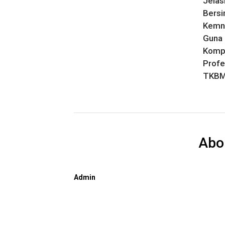
Jelas
Bersi
Kemn
Guna 
Komp
Profe
TKBM
Abo
Admin