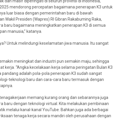
 dan masif diperingati di seluruh provinsi di Indonesia,
un 2025 mendorong percepatan bagaimana penerapan K3 untuk
nya luar biasa dengan pemerintahan baru di bawah
n Wakil Presiden (Wapres) RI Gibran Rakabuming Raka,
ra baru bagaimana meningkatkan penerapan K3 di semua
upan manusia,” katanya.
ya? Untuk melindungi keselamatan jiwa manusia. Itu sangat
semakin meningkat dan industri pun semakin maju, sehingga
pat kerja. “Angka kecelakaan kerja selama peringatan Bulan K3
ta pandang adalah pola-pola penerapan K3 sudah sangat
ogi-teknologi baru dan cara-cara baru termasuk dengan
capnya.
ketenagakerjaan memang kurang orang dan sebarannya juga
a baru dengan teknologi virtual. Kita melakukan pembinaan
matik melalui kanal-kanal YouTube. Bahkan juga ada berbagai
ksaan tenaga kerja secara mandiri oleh perusahaan dengan