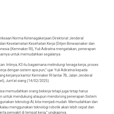
eriksaan Norma Ketenagakerjaan Direktorat Jenderal
an Keselamatan Kesehatan Kerja (Ditjen Binwasnaker dan
onesia (Kemnaker RI), Yuli Adiratna mengatakan, penerapan
ebenarnya untuk memudahkan segalanya.
kan. Intinya, K3 itu bagaimana melindungi tenaga kerja, proses
erja dengan sistem apa pun,” ujar Yuli Adiratna kepada
ng kerjanya kantor Kemnaker RI lantai 7B, Jalan Jenderal
el), Jum’at siang (14/02/2025).
bisa memudahkan orang bekerja tetapi juga tetap harus
tkan untuk mendukung ataupun mendorong penerapan Sistem
unakan teknologi AI, kita menjadi mudah. Memudahkan dan
kalau menggunakan teknologi robotik akan lebih cepat dan
rta penyakit di tempat kerja,” ungkapnya.