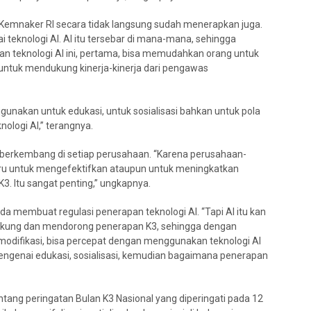
r Kemnaker RI secara tidak langsung sudah menerapkan juga.
eknologi AI. AI itu tersebar di mana-mana, sehingga
n teknologi AI ini, pertama, bisa memudahkan orang untuk
 untuk mendukung kinerja-kinerja dari pengawas
gunakan untuk edukasi, untuk sosialisasi bahkan untuk pola
ologi AI,” terangnya.
us berkembang di setiap perusahaan. “Karena perusahaan-
aru untuk mengefektifkan ataupun untuk meningkatkan
3. Itu sangat penting,” ungkapnya.
da membuat regulasi penerapan teknologi AI. “Tapi AI itu kan
ndukung dan mendorong penerapan K3, sehingga dengan
memodifikasi, bisa percepat dengan menggunakan teknologi AI
engenai edukasi, sosialisasi, kemudian bagaimana penerapan
entang peringatan Bulan K3 Nasional yang diperingati pada 12