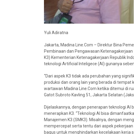
Yuli Adiratna
Jakarta, Madina Line.Com – Direktur Bina Pem
Pembinaan dan Pengawasan Ketenagakerjaan d
K3) Kementerian Ketenagakerjaan Republik Ind
teknologi Artificial Inteligece (AI) gunanya s
“Dari aspek K3 tidak ada perubahan yang signifi
produksi dan orang lain yang berada di tempat k
wartawan Madina Line.Com ketika ditemui di rua
Gatot Subroto Kavling 51, Jakarta Selatan (Jaks
Dijelaskannya, dengan penerapan teknologi AI 
menerapkan K3. “Teknologi AI bisa dimanfaa
Manajemen K3 (SMK3). Misalnya, dengan mengg
mempercepat serta tentu dari aspek pekerjaan 
bagus untuk menghindarkan kecelakaan kerja se