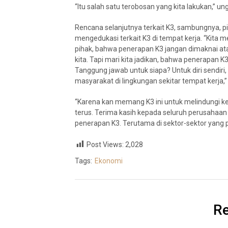
“Itu salah satu terobosan yang kita lakukan,” u
Rencana selanjutnya terkait K3, sambungnya, p
mengedukasi terkait K3 di tempat kerja. “Ki
pihak, bahwa penerapan K3 jangan dimaknai atau
kita. Tapi mari kita jadikan, bahwa penerapan K
Tanggung jawab untuk siapa? Untuk diri sendiri
masyarakat di lingkungan sekitar tempat kerja,”
“Karena kan memang K3 ini untuk melindungi ke
terus. Terima kasih kepada seluruh perusahaa
penerapan K3. Terutama di sektor-sektor yang p
Post Views:
2,028
Tags:
Ekonomi
Re