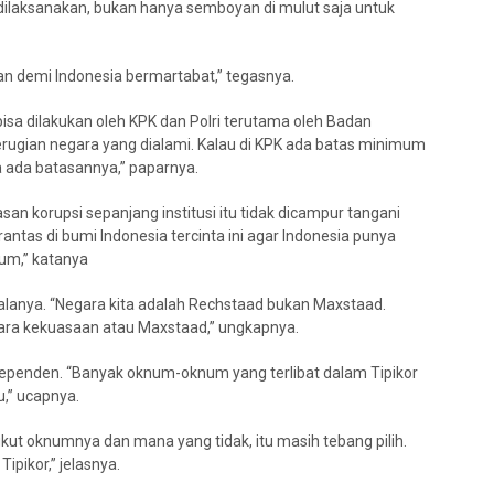
dilaksanakan, bukan hanya semboyan di mulut saja untuk
an demi Indonesia bermartabat,” tegasnya.
isa dilakukan oleh KPK dan Polri terutama oleh Badan
kerugian negara yang dialami. Kalau di KPK ada batas minimum
a ada batasannya,” paparnya.
san korupsi sepanjang institusi itu tidak dicampur tangani
antas di bumi Indonesia tercinta ini agar Indonesia punya
um,” katanya
galanya. “Negara kita adalah Rechstaad bukan Maxstaad.
ara kekuasaan atau Maxstaad,” ungkapnya.
dependen. “Banyak oknum-oknum yang terlibat dalam Tipikor
u,” ucapnya.
kut oknumnya dan mana yang tidak, itu masih tebang pilih.
pikor,” jelasnya.