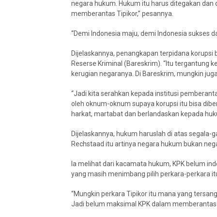
negara hukum. Hukum itu harus ditegakan dan 
memberantas Tipikor,” pesannya.
“Demi Indonesia maju, demi Indonesia sukses d
Dijelaskannya, penangkapan terpidana korupsi b
Reserse Kriminal (Bareskrim). “Itu tergantung 
kerugian negaranya. Di Bareskrim, mungkin jug
“Jadi kita serahkan kepada institusi pemberanta
oleh oknum-oknum supaya korupsi itu bisa diber
harkat, martabat dan berlandaskan kepada huk
Dijelaskannya, hukum haruslah di atas segala-
Rechstaad itu artinya negara hukum bukan neg
Ia melihat dari kacamata hukum, KPK belum in
yang masih menimbang pilih perkara-perkara it
“Mungkin perkara Tipikor itu mana yang tersang
Jadi belum maksimal KPK dalam memberantas Ti