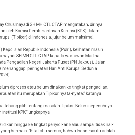
may Chusmayadi SH MH CTL CTAP mengatakan, dirinya
ukan oleh Komisi Pemberantasan Korupsi (KPK) dalam
si (Tipikor) di Indonesia, jujur belum maksimal.
epolisian Republik Indonesia (Polri), kelihatan masih
y Chusmayadi SH MH CTL CTAP kepada wartawan Madina
pada Pengadilan Negeri Jakarta Pusat (PN Jakpus), Jalan
a menanggapi peringatan Hari Anti Korupsi Sedunia
2024).
um diproses atau belum dinaikan ke tingkat pengadilan.
erbuatan itu merupakan Tipikor nyata-nyata,” katanya.
ya tebang pilih tentang masalah Tipikor. Belum sepenuhnya
institusi KPK,” ungkapnya.
lidikan hingga ke tingkat penyidikan kalau sampai tidak naik
 yang bermain. “Kita tahu semua, bahwa Indonesia itu adalah