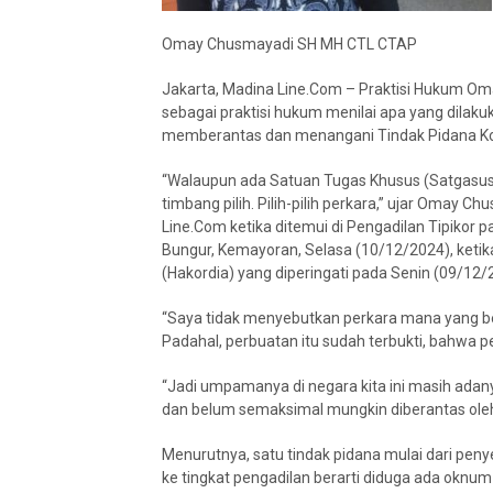
Omay Chusmayadi SH MH CTL CTAP
Jakarta, Madina Line.Com – Praktisi Hukum O
sebagai praktisi hukum menilai apa yang dilak
memberantas dan menangani Tindak Pidana Korup
“Walaupun ada Satuan Tugas Khusus (Satgasus) K
timbang pilih. Pilih-pilih perkara,” ujar Oma
Line.Com ketika ditemui di Pengadilan Tipikor 
Bungur, Kemayoran, Selasa (10/12/2024), ketik
(Hakordia) yang diperingati pada Senin (09/12/
“Saya tidak menyebutkan perkara mana yang bel
Padahal, perbuatan itu sudah terbukti, bahwa p
“Jadi umpamanya di negara kita ini masih adan
dan belum semaksimal mungkin diberantas oleh 
Menurutnya, satu tindak pidana mulai dari penye
ke tingkat pengadilan berarti diduga ada oknum