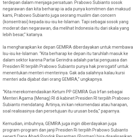
terdepan dalam menjaga persatuan. Prabowo Subianto sosok
negarawan dan kita berharap ia ada punya komitmen dan maksud
kami, Prabowo Subianto juga seorang muslim dan concern
(konsentrasi) kepada isu-isu ke-Islaman. Tapi sebagai sosok yang
moderat dan negarawan, dia melihat Indonesia itu dari skala yang
lebih besar,” katanya.
Ia mengharapkan ke depan GEMIRA diberdayakan untuk membawa
Isu-isu ke-Islaman. “Kita berharap ke depan itu taruhlah masuk ke
dalam sektor karena Partai Gerindra adalah partai penguasa dan
Presiden RI terpilih Prabowo Subianto punya hak prerogatif untuk
menentukan menteri-menterinya. Gak ada salahnya kalau kursi
menteri ada dijabat dari orang GEMIRA,” ungkapnya.
“Kita merekomendasikan Ketum PP GEMIRA Gus Irfan sebagai
Menteri Agama (Menag) RI di kabinet Presiden RI terpilih Prabowo
Subianto mendatang. Artinya, ini kan rekomendasi atau harapan,
soal realisasinya dan persetujuan itu urusan beda,” paparnya.
Kemudian, imbuhnya, GEMIRA juga ingin diberdayakan juga
program-program dan janji Presiden Ri terpilih Prabowo Subianto
seperti Dana Abadi Pondok Pesantren (Pontren) bisa direalisasikan.