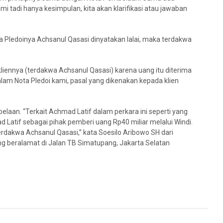
i tadi hanya kesimpulan, kita akan klarifikasi atau jawaban
ota Pledoinya Achsanul Qasasi dinyatakan lalai, maka terdakwa
liennya (terdakwa Achsanul Qasasi) karena uang itu diterima
lam Nota Pledoi kami, pasal yang dikenakan kepada klien
laan. “Terkait Achmad Latif dalam perkara ini seperti yang
ad Latif sebagai pihak pemberi uang Rp40 miliar melalui Windi.
terdakwa Achsanul Qasasi,” kata Soesilo Aribowo SH dari
ang beralamat di Jalan TB Simatupang, Jakarta Selatan