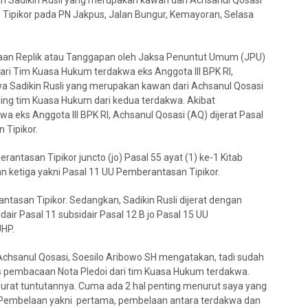
dan Sadikin Rusli yang merupakan kawan dari Achsanul Qosasi
n Tipikor pada PN Jakpus, Jalan Bungur, Kemayoran, Selasa
caan Replik atau Tanggapan oleh Jaksa Penuntut Umum (JPU)
ri Tim Kuasa Hukum terdakwa eks Anggota III BPK RI,
a Sadikin Rusli yang merupakan kawan dari Achsanul Qosasi
ing tim Kuasa Hukum dari kedua terdakwa. Akibat
 eks Anggota III BPK RI, Achsanul Qosasi (AQ) dijerat Pasal
 Tipikor.
antasan Tipikor juncto (jo) Pasal 55 ayat (1) ke-1 Kitab
ketiga yakni Pasal 11 UU Pemberantasan Tipikor.
asan Tipikor. Sedangkan, Sadikin Rusli dijerat dengan
idair Pasal 11 subsidair Pasal 12 B jo Pasal 15 UU
UHP.
Achsanul Qosasi, Soesilo Aribowo SH mengatakan, tadi sudah
s pembacaan Nota Pledoi dari tim Kuasa Hukum terdakwa.
surat tuntutannya. Cuma ada 2 hal penting menurut saya yang
a Pembelaan yakni pertama, pembelaan antara terdakwa dan