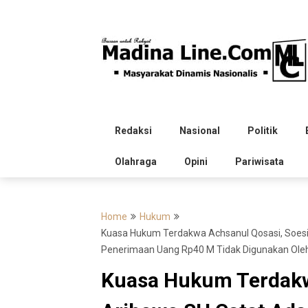
Skip
to
content
Redaksi
Nasional
Politik
Olahraga
Opini
Pariwisata
Home
Hukum
Kuasa Hukum Terdakwa Achsanul Qosasi, Soesilo
Penerimaan Uang Rp40 M Tidak Digunakan Oleh
Kuasa Hukum Terdakw