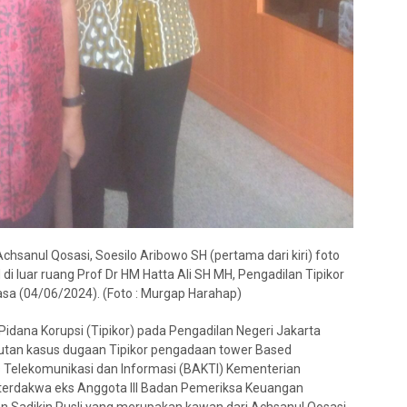
chsanul Qosasi, Soesilo Aribowo SH (pertama dari kiri) foto
 luar ruang Prof Dr HM Hatta Ali SH MH, Pengadilan Tipikor
sa (04/06/2024). (Foto : Murgap Harahap)
idana Korupsi (Tipikor) pada Pengadilan Negeri Jakarta
jutan kasus dugaan Tipikor pengadaan tower Based
as Telekomunikasi dan Informasi (BAKTI) Kementerian
terdakwa eks Anggota III Badan Pemeriksa Keuangan