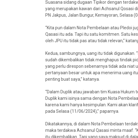
Suasana sidang dugaan Tipikor dengan terdakwa 
yang merupakan kawan dari Achsanul Qosasi di 
PN Jakpus, Jalan Bungur, Kemayoran, Selasa (0
“Kita pun dalam Nota Pembelaan atau Pledoi 
Qasasi itu ada. Tapi itu satu komitmen. Satu k
oleh JPU itu tidak pas atau tidak relevan,” katan
Kedua, sambungnya, uang itu tidak digunakan.
sudah dikembalikan tidak menghapus tindak pid
yang perlu direspon sebenarnya tidak ada niat 
pertanyaan besar untuk apa menerima uang itu? 
penting buat saya,” katanya.
“Dalam Duplik atau jawaban tim Kuasa Hukum t
Duplik kami isinya sama dengan Nota Pembelaa
karena kami hanya kesimpulan. Kami akan klari
pada Selasa (11/06/2024),” paparnya.
Dikatakannya, di dalam Nota Pembelaan terdakwa
maka terdakwa Achsanul Qasasi minta maaf. “K
itu dikembalikan. Tapi yang saya maksud di d