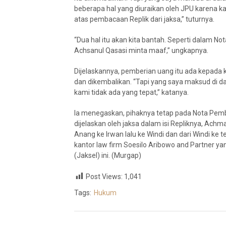
beberapa hal yang diuraikan oleh JPU karena kam
atas pembacaan Replik dari jaksa,” tuturnya.
“Dua hal itu akan kita bantah. Seperti dalam N
Achsanul Qasasi minta maaf,” ungkapnya.
Dijelaskannya, pemberian uang itu ada kepada k
dan dikembalikan. “Tapi yang saya maksud di da
kami tidak ada yang tepat,” katanya.
Ia menegaskan, pihaknya tetap pada Nota Pembe
dijelaskan oleh jaksa dalam isi Repliknya, Achm
Anang ke Irwan lalu ke Windi dan dari Windi ke 
kantor law firm Soesilo Aribowo and Partner y
(Jaksel) ini. (Murgap)
Post Views:
1,041
Tags:
Hukum