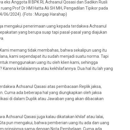
eks Anggota III BPK RI, Achsanul Qosasi dan Sadikin Rusli
ruang Prof Dr HM Hatta Ali SH MH, Pengadilan Tipikor pada
4/06/2024). (Foto : Murgap Harahap)
juga mengakui penerimaan uang kepada terdakwa Achsanul
esepakatan yang berupa suap tapi pasal-pasal yang diajukan
ya.
 “Kami memang tidak membahas, bahwa sekalipun uang itu
ana, kami sependapat itu sudah menjadi suatu norma. Tapi
untuk menggunakan uang itu oleh klien kami, sehingga
Karena kelalaiannya atau kekhilafannya. Dua hal itu lah yang
erdakwa Achsanul Qasasi atas pembacaan Replik jaksa,
n. Cuma ada beberapa hal yang diungkapkan oleh jaksa
fikasi di dalam Duplik atau Jawaban yang akan dibacakan
 Achsanul Qasasi juga kalau dikatakan khilaf atau lalai,
ita pun mengakui, bahwa pemberian uang itu ada dan uang
alam prinsipnya sama dengan Nota Pembelaan. Cuma ada