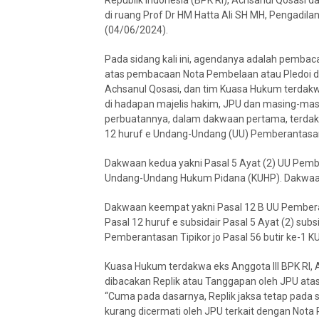
Republik Indonesia (BPK RI), Achsanul Qosasi 
di ruang Prof Dr HM Hatta Ali SH MH, Pengadila
(04/06/2024).
Pada sidang kali ini, agendanya adalah pemba
atas pembacaan Nota Pembelaan atau Pledoi da
Achsanul Qosasi, dan tim Kuasa Hukum terdakw
di hadapan majelis hakim, JPU dan masing-mas
perbuatannya, dalam dakwaan pertama, terdakwa
12 huruf e Undang-Undang (UU) Pemberantasan
Dakwaan kedua yakni Pasal 5 Ayat (2) UU Pember
Undang-Undang Hukum Pidana (KUHP). Dakwaan 
Dakwaan keempat yakni Pasal 12 B UU Pemberant
Pasal 12 huruf e subsidair Pasal 5 Ayat (2) subs
Pemberantasan Tipikor jo Pasal 56 butir ke-1 K
Kuasa Hukum terdakwa eks Anggota III BPK RI, 
dibacakan Replik atau Tanggapan oleh JPU ata
“Cuma pada dasarnya, Replik jaksa tetap pada 
kurang dicermati oleh JPU terkait dengan Not