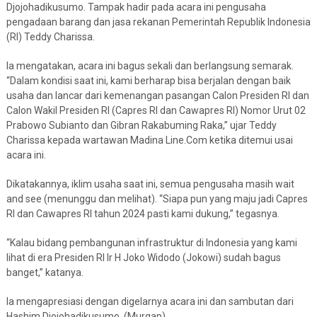
Djojohadikusumo. Tampak hadir pada acara ini pengusaha
pengadaan barang dan jasa rekanan Pemerintah Republik Indonesia
(RI) Teddy Charissa.
Ia mengatakan, acara ini bagus sekali dan berlangsung semarak.
“Dalam kondisi saat ini, kami berharap bisa berjalan dengan baik
usaha dan lancar dari kemenangan pasangan Calon Presiden RI dan
Calon Wakil Presiden RI (Capres RI dan Cawapres RI) Nomor Urut 02
Prabowo Subianto dan Gibran Rakabuming Raka,” ujar Teddy
Charissa kepada wartawan Madina Line.Com ketika ditemui usai
acara ini.
Dikatakannya, iklim usaha saat ini, semua pengusaha masih wait
and see (menunggu dan melihat). “Siapa pun yang maju jadi Capres
RI dan Cawapres RI tahun 2024 pasti kami dukung,” tegasnya.
“Kalau bidang pembangunan infrastruktur di Indonesia yang kami
lihat di era Presiden RI Ir H Joko Widodo (Jokowi) sudah bagus
banget,” katanya.
Ia mengapresiasi dengan digelarnya acara ini dan sambutan dari
Hashim Djojohadikusumo. (Murgap)