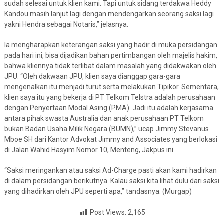
sudah selesai untuk klien kami. Tapi untuk sidang terdakwa Heddy
Kandou masih lanjut lagi dengan mendengarkan seorang saksi lagi
yakni Hendra sebagai Notaris,” jelasnya.
Ia mengharapkan keterangan saksi yang hadir di muka persidangan
pada hari ini, bisa dijadikan bahan pertimbangan oleh majelis hakim,
bahwa kliennya tidak terlibat dalam masalah yang didakwakan oleh
JPU. “Oleh dakwaan JPU, klien saya dianggap gara-gara
mengenalkan itu menjadi turut serta melakukan Tipikor. Sementara,
klien saya itu yang bekerja di PT Telkom Telstra adalah perusahaan
dengan Penyertaan Modal Asing (PMA). Jadi itu adalah kerjasama
antara pihak swasta Australia dan anak perusahaan PT Telkom
bukan Badan Usaha Milik Negara (BUMN),” ucap Jimmy Stevanus
Mboe SH dari Kantor Advokat Jimmy and Associates yang berlokasi
di Jalan Wahid Hasyim Nomor 10, Menteng, Jakpus ini.
“Saksi meringankan atau saksi Ad-Charge pasti akan kami hadirkan
di dalam persidangan berikutnya. Kalau saksi kita lihat dulu dari saksi
yang dihadirkan oleh JPU seperti apa,” tandasnya. (Murgap)
Post Views:
2,165