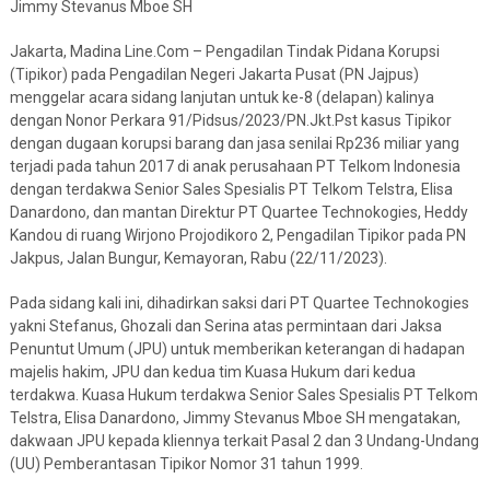
Jimmy Stevanus Mboe SH
Jakarta, Madina Line.Com – Pengadilan Tindak Pidana Korupsi
(Tipikor) pada Pengadilan Negeri Jakarta Pusat (PN Jajpus)
menggelar acara sidang lanjutan untuk ke-8 (delapan) kalinya
dengan Nonor Perkara 91/Pidsus/2023/PN.Jkt.Pst kasus Tipikor
dengan dugaan korupsi barang dan jasa senilai Rp236 miliar yang
terjadi pada tahun 2017 di anak perusahaan PT Telkom Indonesia
dengan terdakwa Senior Sales Spesialis PT Telkom Telstra, Elisa
Danardono, dan mantan Direktur PT Quartee Technokogies, Heddy
Kandou di ruang Wirjono Projodikoro 2, Pengadilan Tipikor pada PN
Jakpus, Jalan Bungur, Kemayoran, Rabu (22/11/2023).
Pada sidang kali ini, dihadirkan saksi dari PT Quartee Technokogies
yakni Stefanus, Ghozali dan Serina atas permintaan dari Jaksa
Penuntut Umum (JPU) untuk memberikan keterangan di hadapan
majelis hakim, JPU dan kedua tim Kuasa Hukum dari kedua
terdakwa. Kuasa Hukum terdakwa Senior Sales Spesialis PT Telkom
Telstra, Elisa Danardono, Jimmy Stevanus Mboe SH mengatakan,
dakwaan JPU kepada kliennya terkait Pasal 2 dan 3 Undang-Undang
(UU) Pemberantasan Tipikor Nomor 31 tahun 1999.