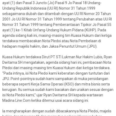
ayat (1) dan Pasal 3 Juncto (Jo) Pasal 9 Jo Pasal 18 Undang-
Undang Republik Indonesia (UU RI) Nomor 31 Tahun 1999
sebagaimana diubah dan ditambah dengan UU RI Nomor 20 Tahun
2001 Jo UU RI Nomor 31 Tahun 1999 tentang Perubahan atas UU RI
Nomor 31 Tahun 1999 tentang Pemberantasan Tipikor Jo Pasal 55
ayat (1) ke-1 Kitab Unfang-Undang Hukum Pidana (KUHP). Pada
agenda sidang kali ini, masing-masing tim Kuasa Hukum dari ketiga
terdakwa membacakan Nota Pledoi atau Nota Pembelaan di
hadapan majelis hakim, dan Jaksa Penuntut Umum (JPU).
Kuasa Hukum terdakwa Dirut PT STI Lukman Nur Hakim Lubis, Ryan
Dwitama SH mengatakan, agenda sidang hari ini, pembacaan Nota
Pledoi dari masing-masing tim Kuasa Hukum dari ketiga terdakwa.
“Pada intinya, isi Nota Pledoi kami keberatan dengan tuntutan dari
JPU. Point-pointnya sudah kami sampaikan di muka persidangan
beberapa seperti Kerja Sama Operasi (KSO) dan mitra bisnis serta
kerugian. Itu semua sudah kami bacakan dan uraikan sesuai dengan
isi Nota Pledoi kami,” ujar Ryan Dwitama SH kepada wartawan
Madina Line.Com ketika ditemui usai acara sidang ini.
Ia mengharapkan dengan sudah dibacakannya Nota Pledoi, majelis