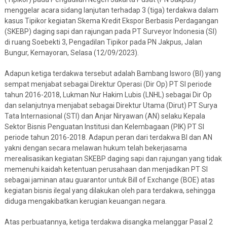
menggelar acara sidang lanjutan terhadap 3 (tiga) terdakwa dalam
kasus Tipikor kegiatan Skema Kredit Ekspor Berbasis Perdagangan
(SKEBP) daging sapi dan rajungan pada PT Surveyor Indonesia (SI)
di ruang Soebekti 3, Pengadilan Tipikor pada PN Jakpus, Jalan
Bungur, Kemayoran, Selasa (12/09/2023).
Adapun ketiga terdakwa tersebut adalah Bambang Isworo (BI) yang
sempat menjabat sebagai Direktur Operasi (Dir Op) PT SI periode
tahun 2016-2018, Lukman Nur Hakim Lubis (LNHL) sebagai Dir Op
dan selanjutnya menjabat sebagai Direktur Utama (Dirut) PT Surya
Tata Internasional (STI) dan Anjar Niryawan (AN) selaku Kepala
Sektor Bisnis Penguatan Institusi dan Kelembagaan (PIK) PT SI
periode tahun 2016-2018. Adapun peran dari terdakwa BI dan AN
yakni dengan secara melawan hukum telah bekerjasama
merealisasikan kegiatan SKEBP daging sapi dan rajungan yang tidak
memenuhi kaidah ketentuan perusahaan dan menjadikan PT SI
sebagai jaminan atau guarantor untuk Bill of Exchange (BOE) atas
kegiatan bisnis ilegal yang dilakukan oleh para terdakwa, sehingga
diduga mengakibatkan kerugian keuangan negara.
Atas perbuatannya, ketiga terdakwa disangka melanggar Pasal 2