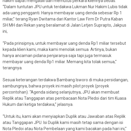
hakim dapat mengadili dan memutus perkara kliennya bebas.
“Dalam tuntutan JPU untuk terdakwa Lukman Nur Hakim Lubis tidak
ada uang pengganti. Hanya membayar uang denda sebesar Rp 1
miliar,” terang Ryan Dwitama dari Kantor Law Firm Dr Putra Kaban
SH MH dan Rekan yang beralamat di Jalan Letjen Suprapto, Jakpus
ini,
“Pada prinsipnya, untuk membayar uang denda Rp1 miliar tersebut
kepada klien kami, maka kami menolak semua. Artinya, bukan
hanya ancaman pidana penjaranya saja tapi juga termasuk
membayar uang denda Rp1 miliar. Memang kita tolak semua,”
terangnya.
Sesuai keterangan terdakwa Bambang Isworo di muka persidangan,
sambungnya, bahwa proyek ini masih pilot proyek (proyek
percontohan). “Agenda sidang selanjutnya, JPU akan membuat
Replik atau Tanggapan atas pembacaan Nota Pledoi dari tim Kuasa
Hukum dari ketiga terdakwa,” jelasnya.
“Untuk itu, kami akan menyiapkan Duplik atau Jawaban atas Replik
atau Tanggapan JPU. Isi Duplik kami masih tetap sama dengan isi
Nota Pledoi atau Nota Pembelaan yang kami bacakan pada hari ini,”